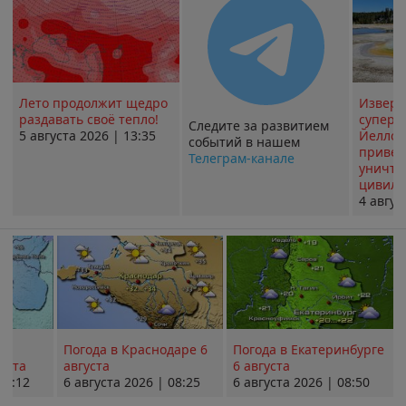
Лето продолжит щедро
Извер
раздавать своё тепло!
суперв
Следите за развитием
5 августа 2026 | 13:35
Йеллоу
событий в нашем
привед
Телеграм-канале
уничт
цивили
4 авгус
Погода в Краснодаре 6
Погода в Екатеринбурге
уста
августа
6 августа
08:12
6 августа 2026 | 08:25
6 августа 2026 | 08:50