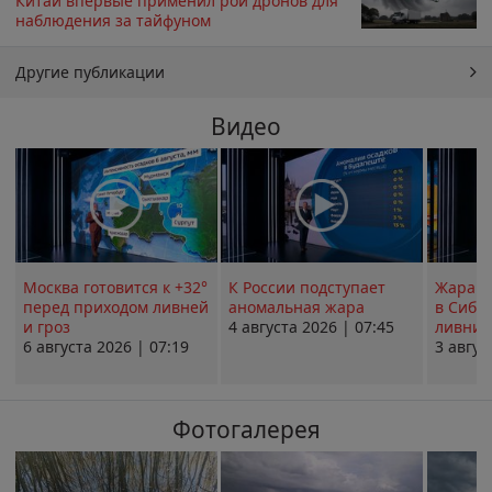
Китай впервые применил рой дронов для
наблюдения за тайфуном
Другие публикации
Видео
Москва готовится к +32°
К России подступает
Жара в
перед приходом ливней
аномальная жара
в Сиби
и гроз
4 августа 2026 | 07:45
ливни 
6 августа 2026 | 07:19
3 авгус
Фотогалерея