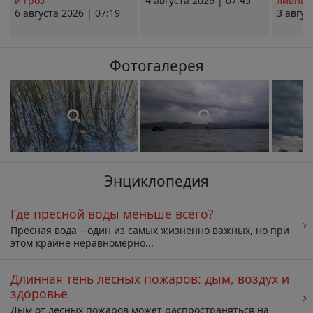
и гроз
4 августа 2026 | 07:45
ливни 
6 августа 2026 | 07:19
3 авгус
Фотогалерея
Энциклопедия
Где пресной воды меньше всего?
Пресная вода – один из самых жизненно важных, но при
этом крайне неравномерно...
Длинная тень лесных пожаров: дым, воздух и
здоровье
Дым от лесных пожаров может распространяться на