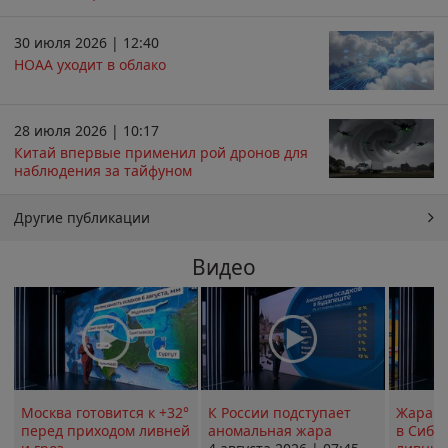
30 июля 2026 | 12:40
НОАА уходит в облако
28 июля 2026 | 10:17
Китай впервые применил рой дронов для
наблюдения за тайфуном
Другие публикации
Видео
Москва готовится к +32°
К России подступает
Жара в
перед приходом ливней
аномальная жара
в Сиби