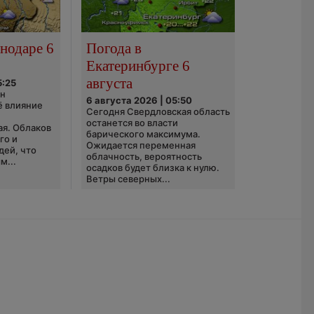
нодаре 6
Погода в
Екатеринбурге 6
августа
5:25
он
6 августа 2026 | 05:50
ё влияние
Сегодня Свердловская область
ю
останется во власти
ая. Облаков
барического максимума.
го и
Ожидается переменная
дей, что
облачность, вероятность
м...
осадков будет близка к нулю.
Ветры северных...