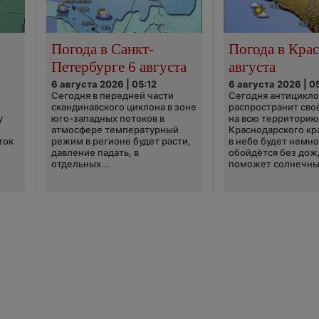
Погода в Санкт-
Погода в Крас
Петербурге 6 августа
августа
6 августа 2026 | 05:12
6 августа 2026 | 0
Сегодня в передней части
Сегодня антицикл
скандинавского циклона в зоне
распространит сво
у
юго-западных потоков в
на всю территори
атмосфере температурный
Краснодарского кр
ток
режим в регионе будет расти,
в небе будет немно
давление падать, в
обойдётся без дож
отдельных...
поможет солнечны