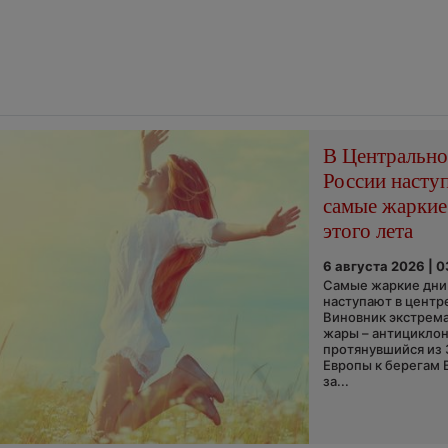
В Центральн
России насту
самые жаркие
этого лета
6 августа 2026 | 
Самые жаркие дни 
наступают в центр
Виновник экстрем
жары – антициклон
протянувшийся из
Европы к берегам 
за...