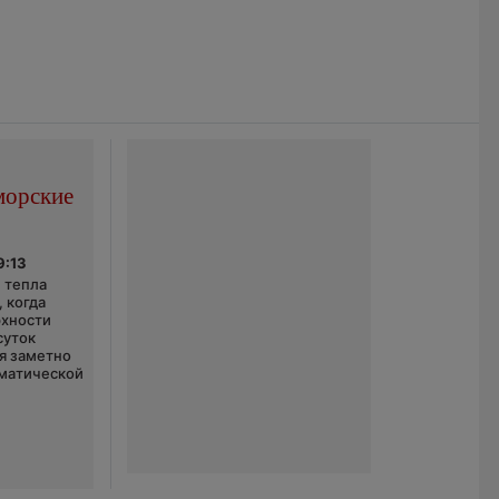
морские
9:13
 тепла
 когда
рхности
суток
я заметно
матической