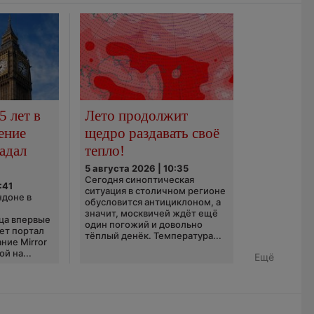
5 лет в
Лето продолжит
ение
щедро раздавать своё
адал
тепло!
5 августа 2026 | 10:35
Сегодня синоптическая
:41
ситуация в столичном регионе
ндоне в
обусловится антициклоном, а
значит, москвичей ждёт ещё
ца впервые
один погожий и довольно
ает портал
тёплый денёк. Температура...
ние Mirror
й на...
Ещё