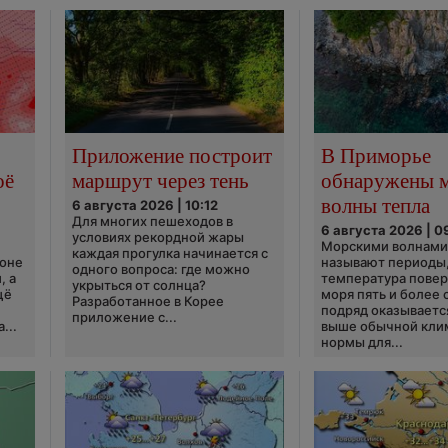
Приложение построит
В Приморье
оё
маршрут через тень
обнаружены 
волны тепла
6 августа 2026 | 10:12
Для многих пешеходов в
6 августа 2026 | 0
условиях рекордной жары
Морскими волнами
каждая прогулка начинается с
ионе
называют периоды,
одного вопроса: где можно
, а
температура пове
укрыться от солнца?
щё
моря пять и более 
Разработанное в Корее
подряд оказываетс
приложение с...
...
выше обычной кли
нормы для...