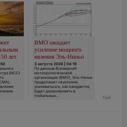
ожет
ВМО ожидает
сильным
усиление мощного
150 лет
явления Эль-Ниньо
:50
3 августа 2026 | 04:19
ального
По данным Всемирной
нтра (NCC)
метеорологической
го
организации (ВМО), Эль-Ниньо
(CMA),
продолжает неуклонно
явление
усиливаться и, как ожидается,
 океане
будет доминировать в
глобальных...
Ещё