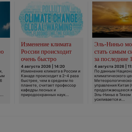
Изменение климата
Эль-Ниньо м
сю
России происходит
стать самым 
очень быстро
за последние 
4 августа 2026 | 14:20
4 августа 2026 | 11
м,
Изменение климата в России и
По данным Национ
ным
Канаде происходит в 2–4 раза
климатического це
6
быстрее, чем в среднем по
Метеорологическо
планете, считает профессор
управления Китая 
кафедры лесных и
продолжающееся 
..
природоохранных наук...
Эль-Ниньо в Тихом
усиливается и...