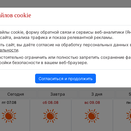
йлов cookie
Стихия
Природа
Технологии
Видео
айлы cookie, форму обратной связи и сервисы веб-аналитики (Я
сайта, анализа трафика и показа релевантной рекламы.
ь сайт, вы даёте согласие на обработку персональных данных в
альности
.
тоятельно ограничить или полностью запретить сохранение фай
ройки безопасности в вашем веб-браузере.
Армения
Сюникская область
Аг
Погода в Агараке на 10 дней
Согласиться и продолжить
Сегодня
Завтра
3 дня
5
пт 07.08
сб 08.08
вс 09.08
пн