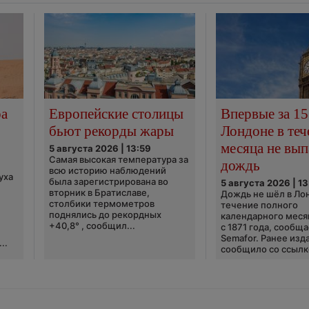
ра
Европейские столицы
Впервые за 15
бьют рекорды жары
Лондоне в теч
месяца не вып
5 августа 2026 | 13:59
Самая высокая температура за
дождь
всю историю наблюдений
уха
была зарегистрирована во
5 августа 2026 | 13
вторник в Братиславе,
Дождь не шёл в Ло
столбики термометров
течение полного
поднялись до рекордных
календарного меся
+40,8° , сообщил...
с 1871 года, сообщ
Semafor. Ранее изда
..
сообщило со ссылко