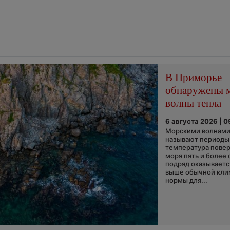
В Приморье
обнаружены 
волны тепла
6 августа 2026 | 0
Морскими волнами
называют периоды,
температура пове
моря пять и более 
подряд оказываетс
выше обычной кли
нормы для...