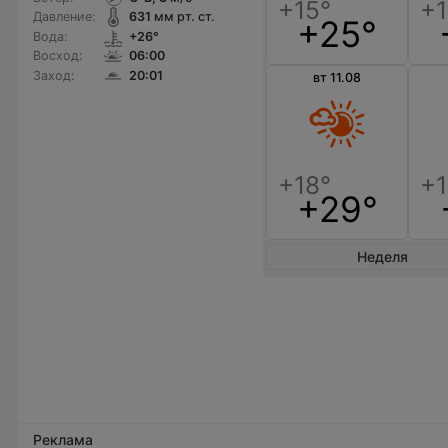
Давление:
631
мм рт. ст.
+25°
Вода:
+26°
Восход:
06:00
Заход:
20:01
вт 11.08
+29°
Неделя
Реклама