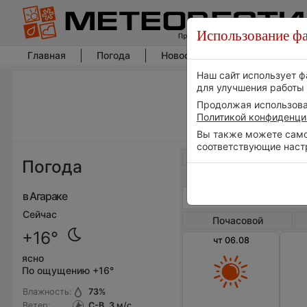
Использование фа
Главная
Погода
Новости погоды
Климат
Наш сайт использует ф
для улучшения работы 
Продолжая использоват
Политикой конфиденци
Вы также можете самос
соответствующие наст
Весь мир
Погода
в Агараке
Сейчас
Почасовой
+16°
чт 06.08
ясно
По ощущению +16°
Влажность:
73
%
Ветер:
С-В, 3
м/с