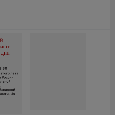
ой
пают
 дни
03:30
этого лета
е России.
альной
,
 Западной
Волги. Из-