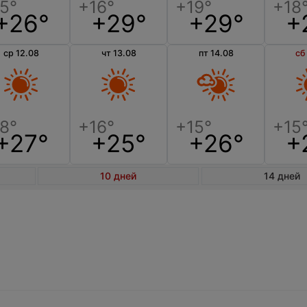
+26°
+29°
+29°
+
ср 12.08
чт 13.08
пт 14.08
сб
+27°
+25°
+26°
+
10 дней
14 дней