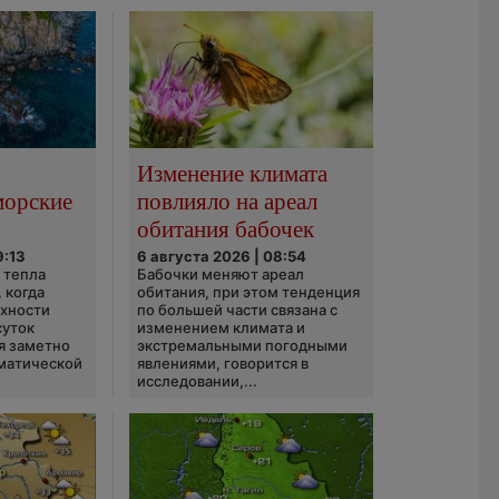
Изменение климата
морские
повлияло на ареал
обитания бабочек
9:13
6 августа 2026 | 08:54
 тепла
Бабочки меняют ареал
 когда
обитания, при этом тенденция
рхности
по большей части связана с
суток
изменением климата и
я заметно
экстремальными погодными
матической
явлениями, говорится в
исследовании,...