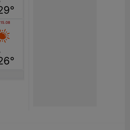
29°
 15.08
26°