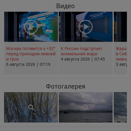
Видео
Москва готовится к +32°
К России подступает
Жара в
перед приходом ливней
аномальная жара
в Сиби
и гроз
4 августа 2026 | 07:45
ливни 
6 августа 2026 | 07:19
3 авгус
Фотогалерея