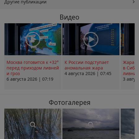
Другие публикации
Видео
Москва готовится к +32°
К России подступает
Жара в
перед приходом ливней
аномальная жара
в Сиби
и гроз
4 августа 2026 | 07:45
ливни 
6 августа 2026 | 07:19
3 авгус
Фотогалерея