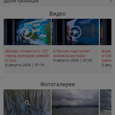
Другие публикации
Видео
Москва готовится к +32°
К России подступает
Жара в
перед приходом ливней
аномальная жара
в Сиби
и гроз
4 августа 2026 | 07:45
ливни 
6 августа 2026 | 07:19
3 авгус
Фотогалерея