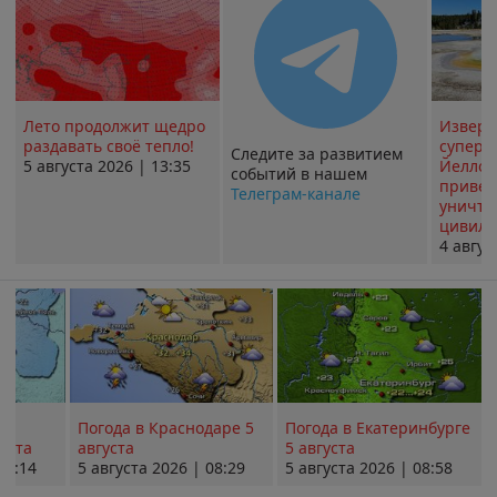
Лето продолжит щедро
Извер
раздавать своё тепло!
суперв
Следите за развитием
5 августа 2026 | 13:35
Йеллоу
событий в нашем
привед
Телеграм-канале
уничт
цивили
4 авгус
Погода в Краснодаре 5
Погода в Екатеринбурге
уста
августа
5 августа
08:14
5 августа 2026 | 08:29
5 августа 2026 | 08:58