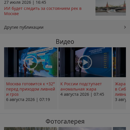
27 июля 2026 | 16:45
ИИ будет следить за состоянием рек в
Москве
Другие публикации
Видео
Москва готовится к +32°
К России подступает
Жара в
перед приходом ливней
аномальная жара
в Сиби
и гроз
4 августа 2026 | 07:45
ливни 
6 августа 2026 | 07:19
3 авгус
Фотогалерея