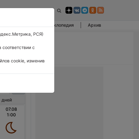
Фотогалерея
Энциклопедия
Архив
ндекс.Метрика, РСЯ)
 соответствии с
лов cookie, изменив
Татев
 дней
07.08
1:00