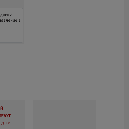
еделах
давление в
ой
пают
 дни