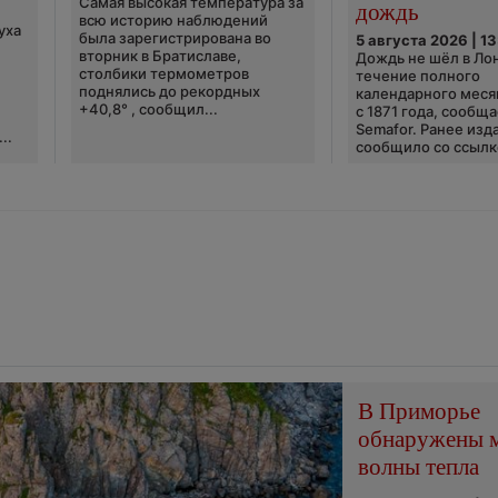
Самая высокая температура за
дождь
всю историю наблюдений
уха
была зарегистрирована во
5 августа 2026 | 13
вторник в Братиславе,
Дождь не шёл в Ло
столбики термометров
течение полного
поднялись до рекордных
календарного меся
+40,8° , сообщил...
с 1871 года, сообщ
Semafor. Ранее изда
..
сообщило со ссылко
В Приморье
обнаружены 
волны тепла