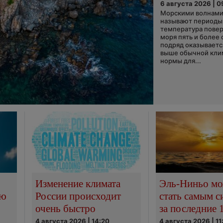
6 августа 2026 | 0
Морскими волнами
называют периоды,
температура пове
моря пять и более 
подряд оказываетс
выше обычной кли
нормы для...
Изменение климата
Эль-Ниньо м
сю
России происходит
стать самым 
очень быстро
за последние 
4 августа 2026 | 14:20
4 августа 2026 | 11