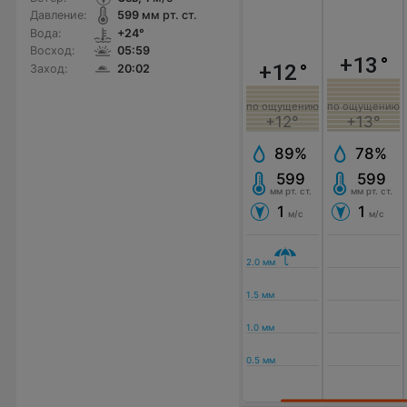
Давление:
599
мм рт. ст.
Вода:
+24°
Восход:
05:59
+13
°
+12
°
Заход:
20:02
по ощущению
по ощущению
+12°
+13°
89%
78%
599
599
мм рт. ст.
мм рт. ст.
1
1
м/с
м/с