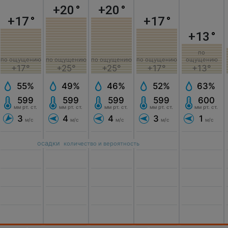
+20
°
+20
°
+17
°
+17
°
+13
°
по
по ощущению
по ощущению
по ощущению
по ощущению
ощущению
+17°
+25°
+25°
+17°
+13°
55%
49%
46%
52%
63%
599
599
599
599
600
мм рт. ст.
мм рт. ст.
мм рт. ст.
мм рт. ст.
мм рт. ст.
3
4
4
3
1
м/с
м/с
м/с
м/с
м/с
осадки
количество и вероятность