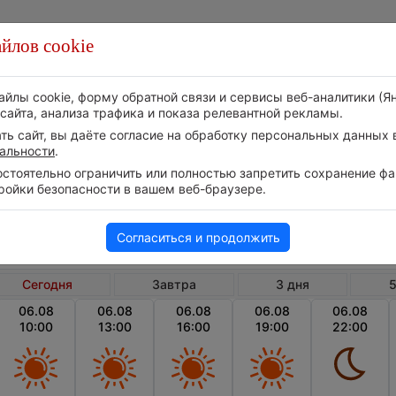
йлов cookie
Стихия
Природа
Технологии
Видео
айлы cookie, форму обратной связи и сервисы веб-аналитики (Я
сайта, анализа трафика и показа релевантной рекламы.
ь сайт, вы даёте согласие на обработку персональных данных в
альности
.
тоятельно ограничить или полностью запретить сохранение фай
ройки безопасности в вашем веб-браузере.
Армения
Сюникская область
Погода в Татеве сегодня
Согласиться и продолжить
Сегодня
Завтра
3 дня
5
06.08
06.08
06.08
06.08
06.08
10:00
13:00
16:00
19:00
22:00