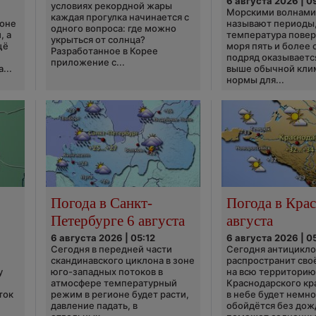
6 августа 2026 | 0
условиях рекордной жары
Морскими волнами
каждая прогулка начинается с
ионе
называют периоды,
одного вопроса: где можно
, а
температура пове
укрыться от солнца?
щё
моря пять и более 
Разработанное в Корее
подряд оказываетс
приложение с...
...
выше обычной кли
нормы для...
Погода в Санкт-
Погода в Крас
Петербурге 6 августа
августа
6 августа 2026 | 05:12
6 августа 2026 | 0
Сегодня в передней части
Сегодня антицикл
скандинавского циклона в зоне
распространит сво
у
юго-западных потоков в
на всю территори
атмосфере температурный
Краснодарского кр
ток
режим в регионе будет расти,
в небе будет немно
давление падать, в
обойдётся без дож