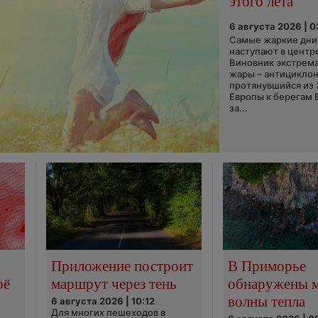
этого лета
6 августа 2026 | 
Самые жаркие дни 
наступают в центр
Виновник экстрем
жары – антициклон
протянувшийся из
Европы к берегам 
за...
Приложение построит
В Приморье
оё
маршрут через тень
обнаружены 
волны тепла
6 августа 2026 | 10:12
Для многих пешеходов в