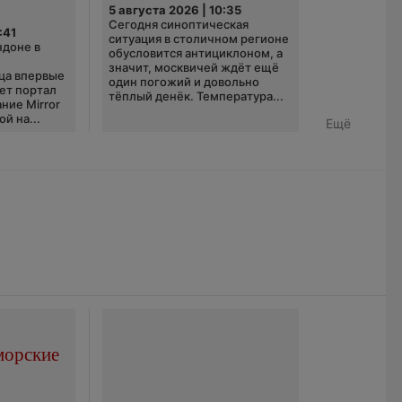
5 августа 2026 | 10:35
Сегодня синоптическая
:41
ситуация в столичном регионе
ндоне в
обусловится антициклоном, а
значит, москвичей ждёт ещё
ца впервые
один погожий и довольно
ает портал
тёплый денёк. Температура...
ние Mirror
й на...
Ещё
морские