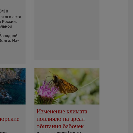
03:30
этого лета
е России.
альной
,
 Западной
Волги. Из-
Изменение климата
морские
повлияло на ареал
обитания бабочек