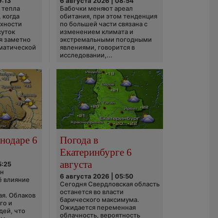
9:13
6 августа 2026 | 08:54
 тепла
Бабочки меняют ареал
 когда
обитания, при этом тенденция
рхности
по большей части связана с
суток
изменением климата и
я заметно
экстремальными погодными
матической
явлениями, говорится в
исследовании,...
нодаре 6
Погода в
Екатеринбурге 6
августа
5:25
он
6 августа 2026 | 05:50
ё влияние
Сегодня Свердловская область
ю
останется во власти
ая. Облаков
барического максимума.
го и
Ожидается переменная
дей, что
облачность, вероятность