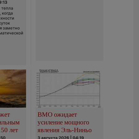
9:13
 тепла
 когда
рхности
суток
я заметно
матической
ожет
ВМО ожидает
сильным
усиление мощного
150 лет
явления Эль-Ниньо
:50
3 августа 2026 | 04:19