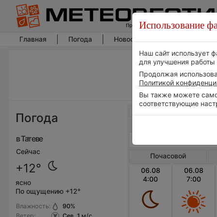
Использование фа
Главная
Погода
Новости погоды
Климат
Наш сайт использует ф
для улучшения работы 
Продолжая использоват
Политикой конфиденци
Вы также можете самос
соответствующие наст
Весь мир
Погода
в Татеве
Сейчас
Почасовой
+12°
06.08
06.08
4:00
7:00
ясно
По ощущению +12°
Влажность:
90
%
Ветер:
Сев, 1
м/с