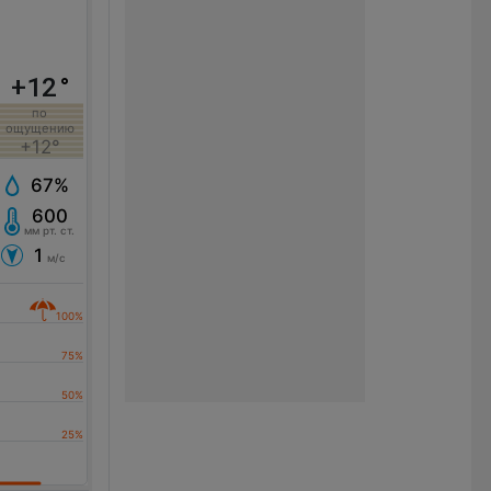
+12
°
по
ощущению
+12°
67%
600
мм рт. ст.
1
м/с