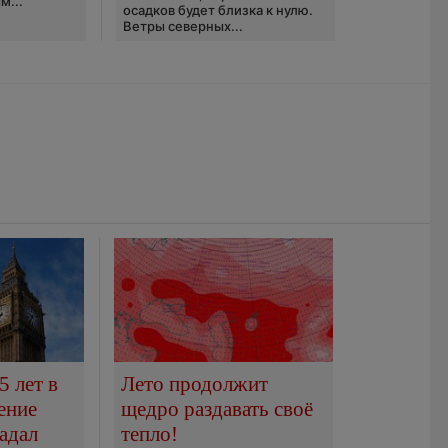
м...
осадков будет близка к нулю.
Ветры северных...
5 лет в
Лето продолжит
ение
щедро раздавать своё
адал
тепло!