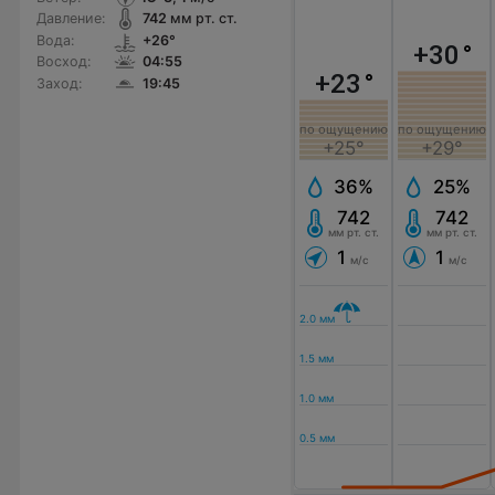
Давление:
742
мм рт. ст.
Вода:
+26°
+30
°
Восход:
04:55
+23
°
Заход:
19:45
по ощущению
по ощущению
+25°
+29°
36%
25%
742
742
мм рт. ст.
мм рт. ст.
1
1
м/с
м/с