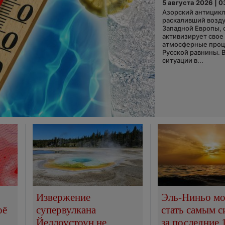
5 августа 2026 | 0
Азорский антицикл
раскаливший возду
Западной Европы, 
активизирует свое
атмосферные про
Русской равнины. 
ситуации в...
Извержение
Эль-Ниньо м
оё
супервулкана
стать самым 
Йеллоустоун не
за последние 