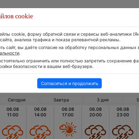
йлов cookie
Стихия
Природа
Технологии
Видео
айлы cookie, форму обратной связи и сервисы веб-аналитики (Я
сайта, анализа трафика и показа релевантной рекламы.
ь сайт, вы даёте согласие на обработку персональных данных в
альности
.
тоятельно ограничить или полностью запретить сохранение фай
ройки безопасности в вашем веб-браузере.
Украина
Тернопольская область
Куд
Почасовой прогноз погоды в Кудринцах
Согласиться и продолжить
Сегодня
Завтра
3 дня
5
06.08
06.08
06.08
06.08
06.08
11:00
14:00
17:00
20:00
23:00