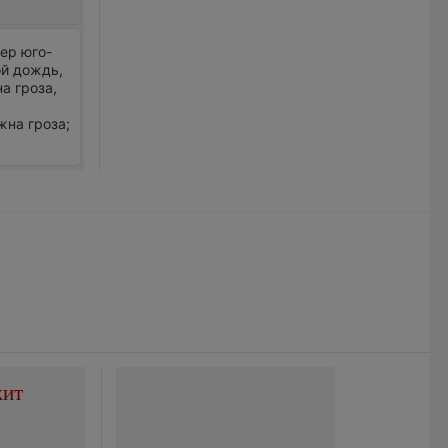
тер юго-
ой дождь,
а гроза,
жна гроза;
жит