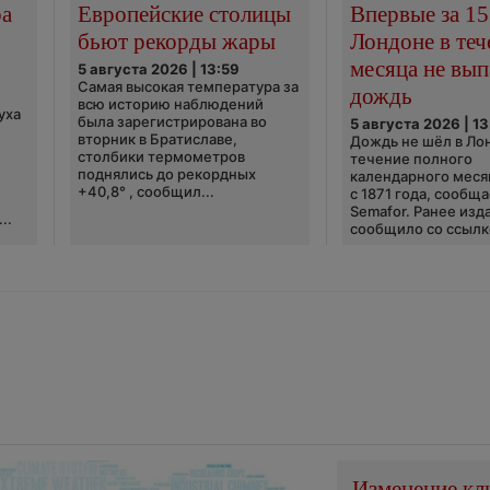
ра
Европейские столицы
Впервые за 15
бьют рекорды жары
Лондоне в теч
месяца не вып
5 августа 2026 | 13:59
Самая высокая температура за
дождь
всю историю наблюдений
уха
была зарегистрирована во
5 августа 2026 | 13
вторник в Братиславе,
Дождь не шёл в Ло
столбики термометров
течение полного
поднялись до рекордных
календарного меся
+40,8° , сообщил...
с 1871 года, сообщ
Semafor. Ранее изда
..
сообщило со ссылко
Изменение кл