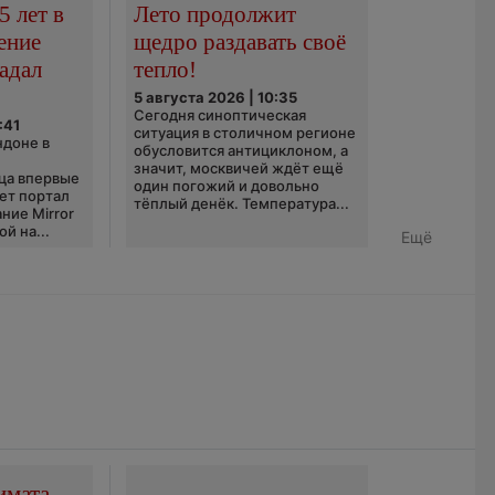
5 лет в
Лето продолжит
ение
щедро раздавать своё
адал
тепло!
5 августа 2026 | 10:35
Сегодня синоптическая
:41
ситуация в столичном регионе
ндоне в
обусловится антициклоном, а
значит, москвичей ждёт ещё
ца впервые
один погожий и довольно
ает портал
тёплый денёк. Температура...
ние Mirror
й на...
Ещё
имата