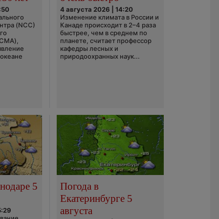
:50
4 августа 2026 | 14:20
ального
Изменение климата в России и
нтра (NCC)
Канаде происходит в 2–4 раза
го
быстрее, чем в среднем по
(CMA),
планете, считает профессор
явление
кафедры лесных и
 океане
природоохранных наук...
нодаре 5
Погода в
Екатеринбурге 5
августа
5:29
ование