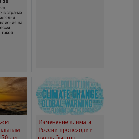
3:30
он,
х в странах
сегодня
 влияние на
цессы
В такой
ожет
Изменение климата
сильным
России происходит
150 лет
очень быстро