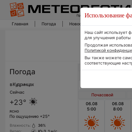
Использование фа
Главная
Погода
Новости погоды
Климат
Наш сайт использует ф
для улучшения работы 
Продолжая использоват
Политикой конфиденци
Вы также можете самос
соответствующие наст
Весь мир
Погода
в Кудринцах
Сейчас
Почасовой
+23°
06.08
06.08
5:00
8:00
ясно
По ощущению +25°
Влажность:
36
%
Ветер:
Ю-З, 1
м/с