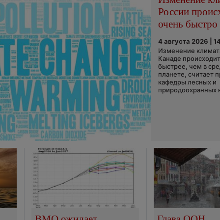
России проис
очень быстро
4 августа 2026 | 1
Изменение климата
Канаде происходит
быстрее, чем в ср
планете, считает 
кафедры лесных и
природоохранных н
ВМО ожидает
Глава ООН