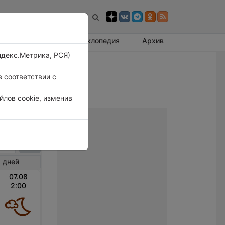
Фотогалерея
Энциклопедия
Архив
ндекс.Метрика, РСЯ)
 соответствии с
лов cookie, изменив
ринцы
 дней
07.08
2:00