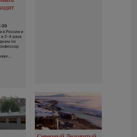
ходит
4:20
 в России и
 в 2–4 раза
еднем по
профессор
аук...
Северный Ледовитый