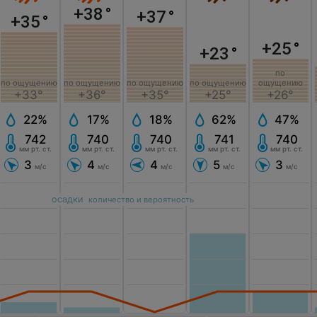
+38
°
+37
°
+35
°
+25
°
+23
°
по
по ощущению
по ощущению
по ощущению
по ощущению
ощущению
+33°
+36°
+35°
+25°
+26°
22%
17%
18%
62%
47%
742
740
740
741
740
мм рт. ст.
мм рт. ст.
мм рт. ст.
мм рт. ст.
мм рт. ст.
3
4
4
5
3
м/с
м/с
м/с
м/с
м/с
осадки
количество и вероятность