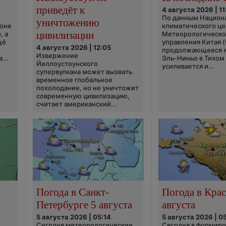
приведёт к
4 августа 2026 | 11
По данным Национ
уничтожению
ионе
климатического це
цивилизации
, а
Метеорологическо
щё
управления Китая 
4 августа 2026 | 12:05
продолжающееся 
Извержение
...
Эль-Ниньо в Тихом
Йеллоустоунского
усиливается и...
супервулкана может вызвать
временное глобальное
похолодание, но не уничтожит
современную цивилизацию,
считает американский...
Погода в Санкт-
Погода в Крас
Петербурге 5 августа
августа
5 августа 2026 | 05:14
5 августа 2026 | 0
Сегодня метеорологические
Сегодня в формир