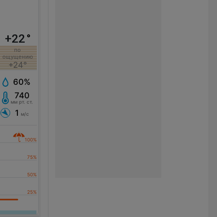
+22
°
по
ощущению
+24°
60%
740
мм рт. ст.
1
м/с