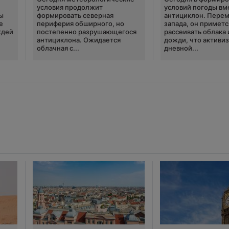
условия продолжит
условий погоды вм
ы
формировать северная
антициклон. Перем
е
периферия обширного, но
запада, он приметс
ждей
постепенно разрушающегося
рассеивать облака 
антициклона. Ожидается
дожди, что активи
облачная с...
дневной...