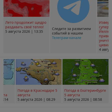
Лето продолжит щедро
Извер
раздавать своё тепло!
суперв
Следите за развитием
5 августа 2026 | 13:35
Йеллоу
событий в нашем
привед
Телеграм-канале
уничт
цивили
4 авгус
Погода в Краснодаре 5
Погода в Екатеринбурге
уста
августа
5 августа
08:14
5 августа 2026 | 08:29
5 августа 2026 | 08:58