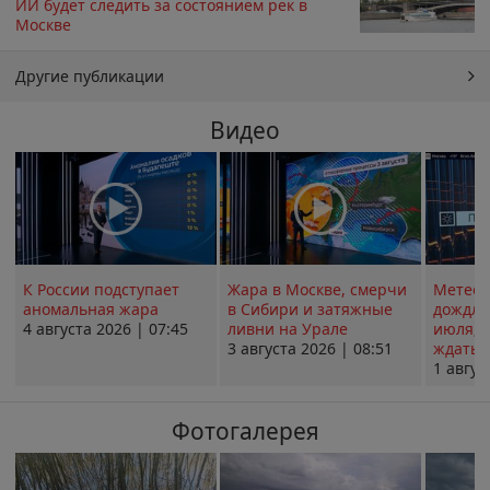
ИИ будет следить за состоянием рек в
Москве
Другие публикации
Видео
К России подступает
Жара в Москве, смерчи
Метеои
аномальная жара
в Сибири и затяжные
дождли
4 августа 2026 | 07:45
ливни на Урале
июля; 
3 августа 2026 | 08:51
ждать о
1 авгус
Фотогалерея