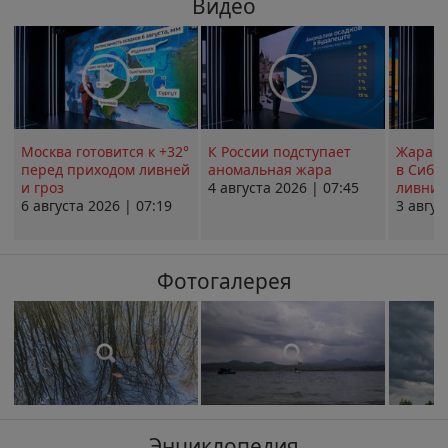
Видео
Москва готовится к +32°
К России подступает
Жара в
перед приходом ливней
аномальная жара
в Сиби
и гроз
4 августа 2026 | 07:45
ливни 
6 августа 2026 | 07:19
3 авгус
Фотогалерея
Энциклопедия