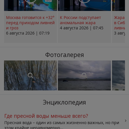
Москва готовится к +32°
К России подступает
Жара в
перед приходом ливней
аномальная жара
в Сиби
и гроз
4 августа 2026 | 07:45
ливни 
6 августа 2026 | 07:19
3 авгус
Фотогалерея
Энциклопедия
Где пресной воды меньше всего?
Пресная вода – один из самых жизненно важных, но при
этом крайне неравномерно...