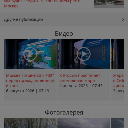
ИИ будет следить за состоянием рек в
Москве
Другие публикации
Видео
Москва готовится к +32°
К России подступает
Жара в
перед приходом ливней
аномальная жара
в Сиби
и гроз
4 августа 2026 | 07:45
ливни 
6 августа 2026 | 07:19
3 авгус
Фотогалерея