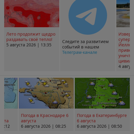
Лето продолжит щедро
Извер
раздавать своё тепло!
суперв
Следите за развитием
5 августа 2026 | 13:35
Йеллоу
событий в нашем
привед
Телеграм-канале
уничт
цивили
4 авгус
Погода в Краснодаре 6
Погода в Екатеринбурге
уста
августа
6 августа
08:12
6 августа 2026 | 08:25
6 августа 2026 | 08:50