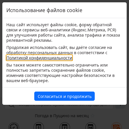
Использование файлов cookie
Использование файлов cookie
Наш сайт использует файлы cookie, форму обратной
Наш сайт использует файлы cookie, форму обратной
связи и сервисы веб-аналитики (Яндекс.Метрика, РСЯ)
связи и сервисы веб-аналитики (Яндекс.Метрика, РСЯ)
для улучшения работы сайта, анализа трафика и показа
для улучшения работы сайта, анализа трафика и показа
релевантной рекламы.
релевантной рекламы.
Продолжая использовать сайт, вы даёте согласие на
Продолжая использовать сайт, вы даёте согласие на
обработку персональных данных в соответствии с
обработку персональных данных в соответствии с
Политикой конфиденциальности
Политикой конфиденциальности
.
.
Вы также можете самостоятельно ограничить или
Вы также можете самостоятельно ограничить или
полностью запретить сохранение файлов cookie,
полностью запретить сохранение файлов cookie,
изменив соответствующие настройки безопасности в
изменив соответствующие настройки безопасности в
вашем веб-браузере.
вашем веб-браузере.
Согласиться и продолжить
Согласиться и продолжить
Погода в Пущино на месяц