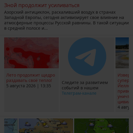
Зной продолжит усиливаться
Азорский антициклон, раскаливший воздух в странах
Западной Европы, сегодня активизирует свое влияние на
атмосферные процессы Русской равнины. В такой ситуации
в средней полосе и...
Лето продолжит щедро
Извер
раздавать своё тепло!
суперв
Следите за развитием
5 августа 2026 | 13:35
Йеллоу
событий в нашем
привед
Телеграм-канале
уничт
цивили
4 авгус