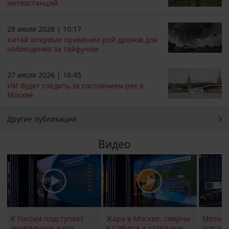
метеостанций
28 июля 2026 | 10:17
Китай впервые применил рой дронов для
наблюдения за тайфуном
27 июля 2026 | 16:45
ИИ будет следить за состоянием рек в
Москве
Другие публикации
Видео
К России подступает
Жара в Москве, смерчи
Метеои
аномальная жара
в Сибири и затяжные
дождли