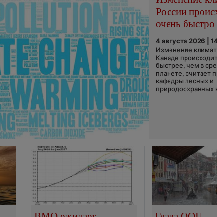
России проис
очень быстро
4 августа 2026 | 1
Изменение климата
Канаде происходит
быстрее, чем в ср
планете, считает 
кафедры лесных и
природоохранных н
ВМО ожидает
Глава ООН