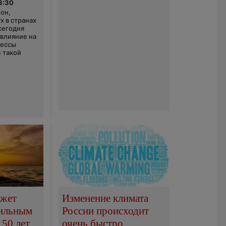
3:30
он,
х в странах
сегодня
 влияние на
цессы
В такой
ожет
Изменение климата
сильным
России происходит
150 лет
очень быстро