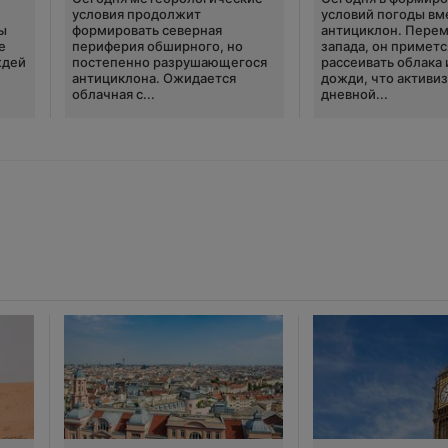
условия продолжит
условий погоды вм
ы
формировать северная
антициклон. Перем
е
периферия обширного, но
запада, он приметс
ждей
постепенно разрушающегося
рассеивать облака 
антициклона. Ожидается
дожди, что активи
облачная с...
дневной...