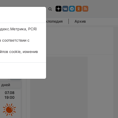
Фотогалерея
Энциклопедия
Архив
ндекс.Метрика, РСЯ)
 соответствии с
лов cookie, изменив
илл
 дней
07.08
19:00