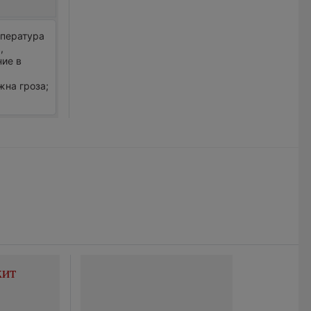
мпература
,
ние в
жна гроза;
жит