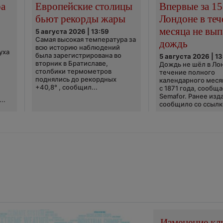
ра
Европейские столицы
Впервые за 15
бьют рекорды жары
Лондоне в теч
месяца не вып
5 августа 2026 | 13:59
Самая высокая температура за
дождь
всю историю наблюдений
уха
была зарегистрирована во
5 августа 2026 | 13
вторник в Братиславе,
Дождь не шёл в Ло
столбики термометров
течение полного
поднялись до рекордных
календарного меся
+40,8° , сообщил...
с 1871 года, сообщ
Semafor. Ранее изда
..
сообщило со ссылко
Изменение кл