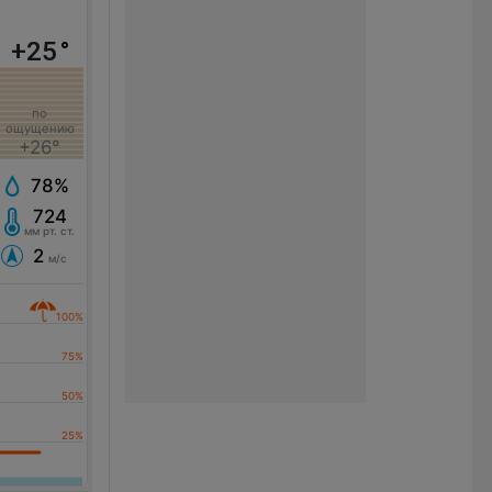
+25
°
по
ощущению
+26°
78%
724
мм рт. ст.
2
м/с