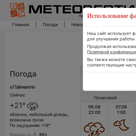
Использование фа
Главная
Погода
Новости погоды
Климат
Наш сайт использует ф
для улучшения работы 
Продолжая использоват
Политикой конфиденци
Вы также можете самос
соответствующие наст
Весь мир
Погода
в Пайнвилле
Сейчас
Почасовой
+21°
06.08
07.08
22:00
1:00
облачно, небольшой дождь,
возможна гроза
По ощущению +19°
Влажность:
89
%