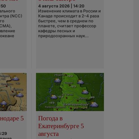
:50
4 августа 2026 | 14:20
ального
Изменение климата в России и
нтра (NCC)
Канаде происходит в 2–4 раза
го
быстрее, чем в среднем по
(CMA),
планете, считает профессор
явление
кафедры лесных и
 океане
природоохранных наук...
нодаре 5
Погода в
Екатеринбурге 5
августа
5:29
ование