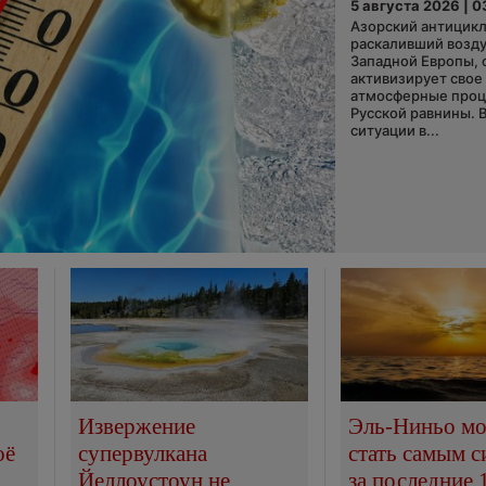
5 августа 2026 | 0
Азорский антицикл
раскаливший возду
Западной Европы, 
активизирует свое
атмосферные про
Русской равнины. 
ситуации в...
Извержение
Эль-Ниньо м
оё
супервулкана
стать самым 
Йеллоустоун не
за последние 