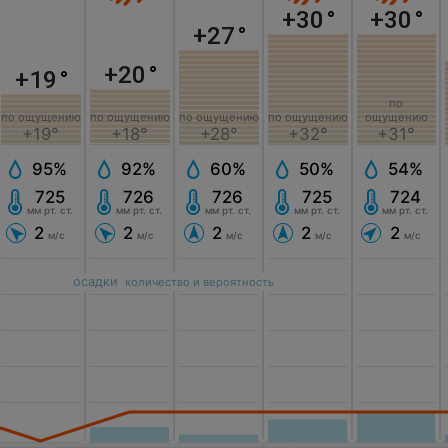
+30
°
+30
°
+27
°
+20
°
+19
°
по
по ощущению
по ощущению
по ощущению
по ощущению
ощущению
+18°
+28°
+19°
+32°
+31°
92%
60%
95%
50%
54%
726
726
725
725
724
мм рт. ст.
мм рт. ст.
мм рт. ст.
мм рт. ст.
мм рт. ст.
2
2
2
2
2
м/с
м/с
м/с
м/с
м/с
осадки
количество и вероятность