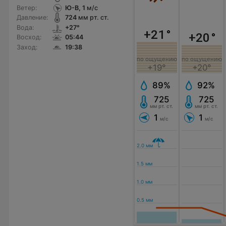
Ветер:
Ю-В, 1
м/с
Давление:
724
мм рт. ст.
Вода:
+27°
+21
°
+20
°
Восход:
05:44
Заход:
19:38
по ощущению
по ощущению
+19°
+20°
89%
92%
725
725
мм рт. ст.
мм рт. ст.
1
1
м/с
м/с