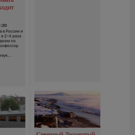
ходит
4:20
 в России и
 в 2–4 раза
еднем по
профессор
аук...
Северный Ледовитый