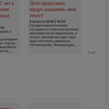
5 лет в
Лето продолжит
ение
щедро раздавать своё
адал
тепло!
5 августа 2026 | 10:35
Сегодня синоптическая
:41
ситуация в столичном регионе
ндоне в
обусловится антициклоном, а
значит, москвичей ждёт ещё
ца впервые
один погожий и довольно
ает портал
тёплый денёк. Температура...
ние Mirror
й на...
Ещё
имата