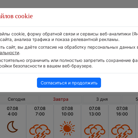
йлов cookie
Стихия
Природа
Технологии
Видео
айлы cookie, форму обратной связи и сервисы веб-аналитики (Я
сайта, анализа трафика и показа релевантной рекламы.
ь сайт, вы даёте согласие на обработку персональных данных в
альности
.
тоятельно ограничить или полностью запретить сохранение фай
ройки безопасности в вашем веб-браузере.
США
Кентукки
Пайнв
Погода в Пайнвилле на завтра
Согласиться и продолжить
Сегодня
Завтра
3 дня
5
07.08
07.08
07.08
07.08
07.08
4:00
7:00
10:00
13:00
16:00