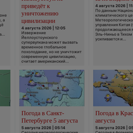
приведёт к
4 августа 2026 | 11
По данным Национ
уничтожению
ионе
климатического це
цивилизации
, а
Метеорологическо
щё
управления Китая 
4 августа 2026 | 12:05
продолжающееся 
Извержение
...
Эль-Ниньо в Тихом
Йеллоустоунского
усиливается и...
супервулкана может вызвать
временное глобальное
похолодание, но не уничтожит
современную цивилизацию,
считает американский...
Погода в Санкт-
Погода в Крас
Петербурге 5 августа
августа
5 августа 2026 | 05:14
5 августа 2026 | 0
Сегодня метеорологические
Сегодня в формир