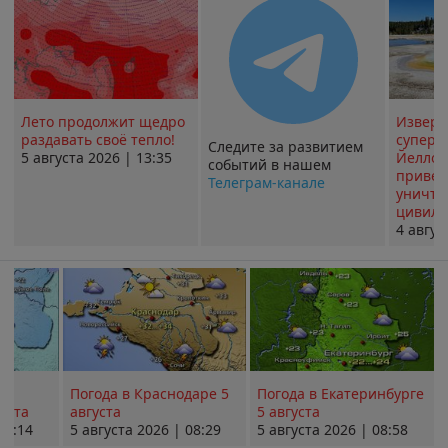
Лето продолжит щедро
Извер
раздавать своё тепло!
суперв
Следите за развитием
5 августа 2026 | 13:35
Йеллоу
событий в нашем
привед
Телеграм-канале
уничт
цивили
4 авгус
Погода в Краснодаре 5
Погода в Екатеринбурге
уста
августа
5 августа
08:14
5 августа 2026 | 08:29
5 августа 2026 | 08:58