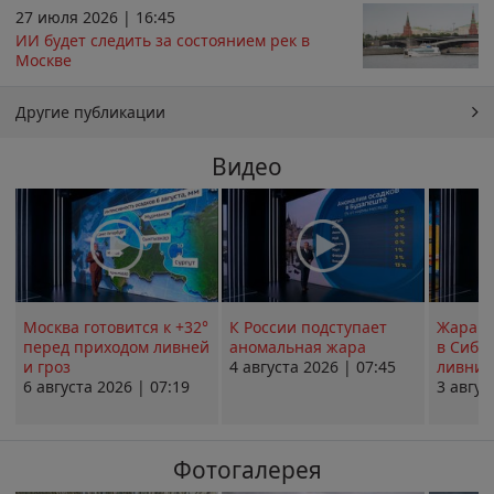
27 июля 2026 | 16:45
ИИ будет следить за состоянием рек в
Москве
Другие публикации
Видео
Москва готовится к +32°
К России подступает
Жара в
перед приходом ливней
аномальная жара
в Сиби
и гроз
4 августа 2026 | 07:45
ливни 
6 августа 2026 | 07:19
3 авгус
Фотогалерея