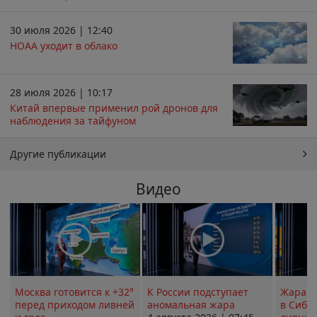
30 июля 2026 | 12:40
НОАА уходит в облако
28 июля 2026 | 10:17
Китай впервые применил рой дронов для
наблюдения за тайфуном
Другие публикации
Видео
Москва готовится к +32°
К России подступает
Жара в
перед приходом ливней
аномальная жара
в Сиби