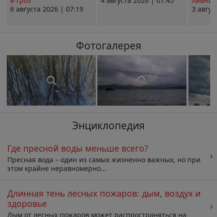
и гроз
4 августа 2026 | 07:45
ливни 
6 августа 2026 | 07:19
3 авгус
Фотогалерея
Энциклопедия
Где пресной воды меньше всего?
Пресная вода – один из самых жизненно важных, но при
этом крайне неравномерно...
Длинная тень лесных пожаров: дым, воздух и
здоровье
Дым от лесных пожаров может распространяться на