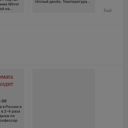
тёплый денёк. Температура...
ние Mirror
й на...
Ещё
имата
ходит
4:20
 в России и
 в 2–4 раза
еднем по
профессор