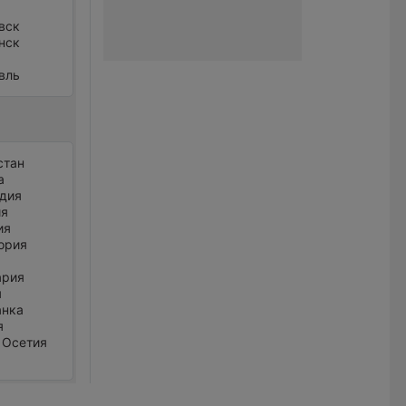
вск
нск
вль
стан
а
дия
ия
ия
ория
ария
я
анка
я
 Осетия