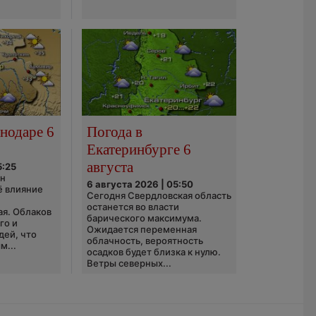
нодаре 6
Погода в
Екатеринбурге 6
августа
5:25
он
6 августа 2026 | 05:50
ё влияние
Сегодня Свердловская область
ю
останется во власти
ая. Облаков
барического максимума.
го и
Ожидается переменная
дей, что
облачность, вероятность
м...
осадков будет близка к нулю.
Ветры северных...