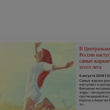
В Центральн
России насту
самые жаркие
этого лета
6 августа 2026 | 
Самые жаркие дни 
наступают в центр
Виновник экстрем
жары – антициклон
протянувшийся из
Европы к берегам 
за...