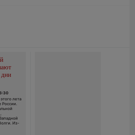
ой
пают
 дни
03:30
этого лета
е России.
альной
,
 Западной
Волги. Из-