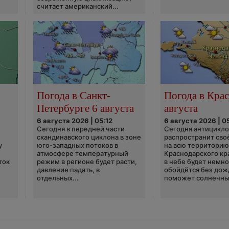
считает американский...
Погода в Санкт-
Погода в Крас
Петербурге 6 августа
августа
6 августа 2026 | 05:12
6 августа 2026 | 0
Сегодня в передней части
Сегодня антицикл
скандинавского циклона в зоне
распространит сво
у
юго-западных потоков в
на всю территори
атмосфере температурный
Краснодарского кр
ток
режим в регионе будет расти,
в небе будет немно
давление падать, в
обойдётся без дож
отдельных...
поможет солнечны