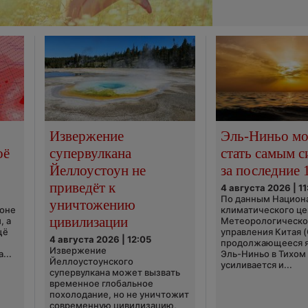
Извержение
Эль-Ниньо м
оё
супервулкана
стать самым 
Йеллоустоун не
за последние 
приведёт к
4 августа 2026 | 11
По данным Национ
уничтожению
ионе
климатического це
цивилизации
, а
Метеорологическо
щё
управления Китая 
4 августа 2026 | 12:05
продолжающееся 
Извержение
...
Эль-Ниньо в Тихом
Йеллоустоунского
усиливается и...
супервулкана может вызвать
временное глобальное
похолодание, но не уничтожит
современную цивилизацию,