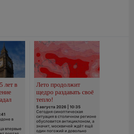
5 лет в
Лето продолжит
ение
щедро раздавать своё
адал
тепло!
5 августа 2026 | 10:35
Сегодня синоптическая
:41
ситуация в столичном регионе
ндоне в
обусловится антициклоном, а
значит, москвичей ждёт ещё
ца впервые
один погожий и довольно
ает портал