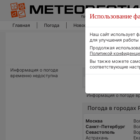
Использование фа
Главная
Погода
Новости погоды
Климат
Наш сайт использует ф
для улучшения работы 
Продолжая использоват
Политикой конфиденци
Вы также можете самос
соответствующие наст
Информация о погоде
временно недоступна
Информация о погоде в
Погода в городах 
Москва
Во
Санкт-Петербург
Во
Севастополь
Во
Астрахань
Ек