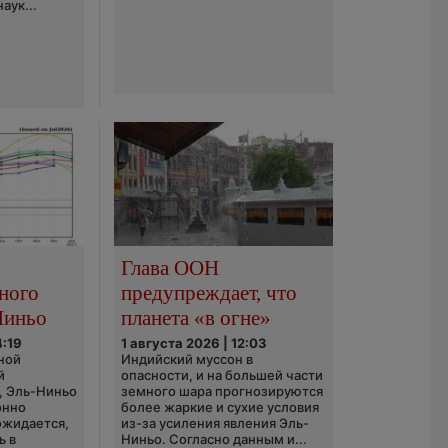
аук...
Глава ООН
ного
предупреждает, что
Ниньо
планета «в огне»
4:19
1 августа 2026 | 12:03
ной
Индийский муссон в
й
опасности, и на большей части
, Эль-Ниньо
земного шара прогнозируются
онно
более жаркие и сухие условия
 ожидается,
из-за усиления явления Эль-
ь в
Ниньо. Согласно данным и...