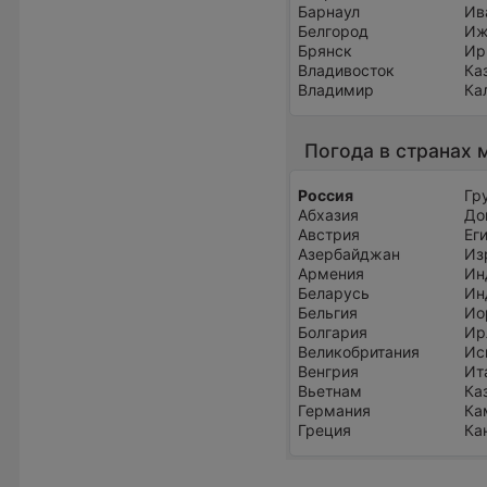
Барнаул
Ив
Белгород
Иж
Брянск
Ир
Владивосток
Ка
Владимир
Ка
Погода в странах 
Россия
Гр
Абхазия
До
Австрия
Ег
Азербайджан
Из
Армения
Ин
Беларусь
Ин
Бельгия
Ио
Болгария
Ир
Великобритания
Ис
Венгрия
Ит
Вьетнам
Ка
Германия
Ка
Греция
Ка