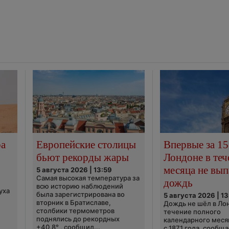
ра
Европейские столицы
Впервые за 15
бьют рекорды жары
Лондоне в теч
месяца не вып
5 августа 2026 | 13:59
Самая высокая температура за
дождь
всю историю наблюдений
уха
была зарегистрирована во
5 августа 2026 | 13
вторник в Братиславе,
Дождь не шёл в Ло
столбики термометров
течение полного
поднялись до рекордных
календарного меся
+40,8° , сообщил...
с 1871 года, сообщ