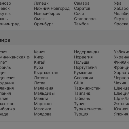
аново
Липецк
Самара
Уфа
евск
Нижний Новгород
Саратов
Хабаро
кутск
Новосибирск
Сочи
Челяби
зань
Омск
Ставрополь
Якутск
лининград
Оренбург
Тамбов
Яросла
мира
узия
Кения
Нидерланды
Узбеки
миниканская республика
Кипр
Норвегия
Украин
ипет
Китай
Польша
Финлян
раиль
Куба
Португалия
Франц
дия
Кыргызстан
Румыния
Хорват
донезия
Латвия
Словакия
Черног
рдания
Литва
США
Чехия
ландия
Малайзия
Таджикистан
Швейц
пания
Мальдивы
Тайланд
Швеци
алия
Мальта
Тайвань
Шри-Л
захстан
Марокко
Тунис
Эстони
мбоджа
Мексика
Туркменистан
Южная
нада
Молдова
Турция
Япония