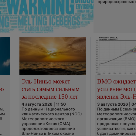
природоохранных н
Эль-Ниньо может
ВМО ожидает
сю
стать самым сильным
усиление мощ
за последние 150 лет
явления Эль-
4 августа 2026 | 11:50
3 августа 2026 | 0
м,
По данным Национального
По данным Всемир
ным
климатического центра (NCC)
метеорологическо
6
Метеорологического
организации (ВМО)
управления Китая (CMA),
продолжает неукл
продолжающееся явление
усиливаться и, как
..
Эль-Ниньо в Тихом океане
будет доминироват