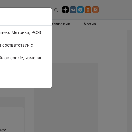
Фотогалерея
Энциклопедия
Архив
ндекс.Метрика, РСЯ)
 соответствии с
лов cookie, изменив
ь
вск