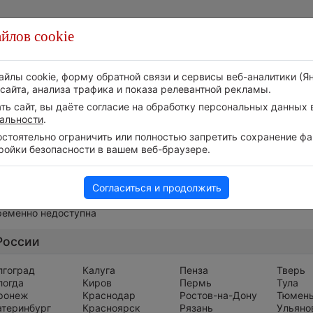
йлов cookie
Стихия
Природа
Технологии
Видео
айлы cookie, форму обратной связи и сервисы веб-аналитики (Я
сайта, анализа трафика и показа релевантной рекламы.
ь сайт, вы даёте согласие на обработку персональных данных в
альности
.
тоятельно ограничить или полностью запретить сохранение фай
ройки безопасности в вашем веб-браузере.
Весь мир
Согласиться и продолжить
ременно недоступна
России
лгоград
Калуга
Пенза
Тверь
логда
Киров
Пермь
Тула
ронеж
Краснодар
Ростов-на-Дону
Тюмен
атеринбург
Красноярск
Рязань
Ульяно