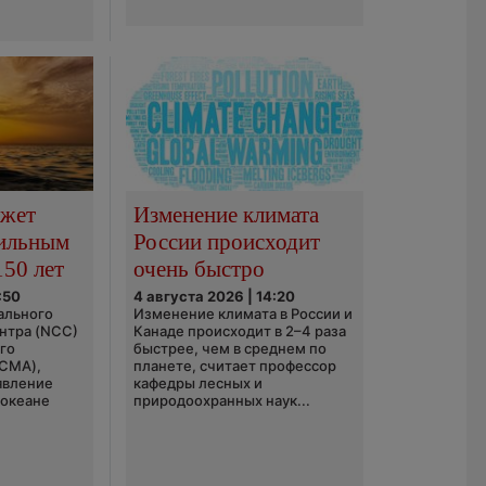
ожет
Изменение климата
сильным
России происходит
150 лет
очень быстро
:50
4 августа 2026 | 14:20
ального
Изменение климата в России и
нтра (NCC)
Канаде происходит в 2–4 раза
го
быстрее, чем в среднем по
(CMA),
планете, считает профессор
явление
кафедры лесных и
 океане
природоохранных наук...