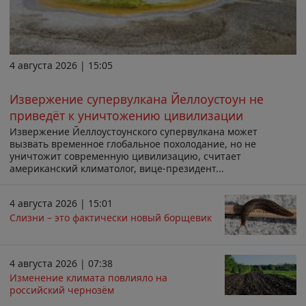
4 августа 2026 | 15:05
Извержение супервулкана Йеллоустоун не
приведёт к уничтожению цивилизации
Извержение Йеллоустоунского супервулкана может
вызвать временное глобальное похолодание, но не
уничтожит современную цивилизацию, считает
американский климатолог, вице-президент...
4 августа 2026 | 15:01
Слизни – это фактически новый борщевик
4 августа 2026 | 07:38
Изменение климата повлияло на
российский чернозём