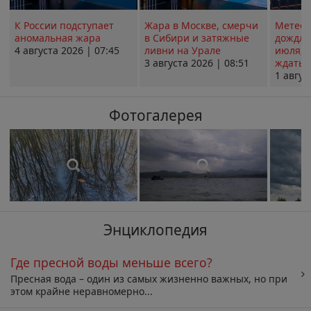
К России подступает
Жара в Москве, смерчи
Метеои
аномальная жара
в Сибири и затяжные
дождли
4 августа 2026 | 07:45
ливни на Урале
июля; 
3 августа 2026 | 08:51
ждать о
1 авгус
Фотогалерея
Энциклопедия
Где пресной воды меньше всего?
Пресная вода – один из самых жизненно важных, но при
этом крайне неравномерно...