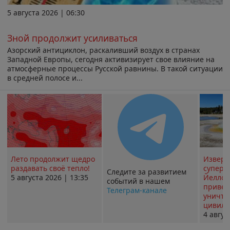
5 августа 2026 | 06:30
Зной продолжит усиливаться
Азорский антициклон, раскаливший воздух в странах
Западной Европы, сегодня активизирует свое влияние на
атмосферные процессы Русской равнины. В такой ситуации
в средней полосе и...
Лето продолжит щедро
Извер
раздавать своё тепло!
суперв
Следите за развитием
5 августа 2026 | 13:35
Йеллоу
событий в нашем
привед
Телеграм-канале
уничт
цивили
4 авгус