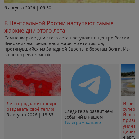
6 августа 2026 | 06:30
В Центральной России наступают самые
жаркие дни этого лета
Самые жаркие дни этого лета наступают в центре России.
Виновник экстремальной жары – антициклон,
протянувшийся из Западной Европы к берегам Волги. Из-
за перегрева земной...
Лето продолжит щедро
Извер
раздавать своё тепло!
суперв
Следите за развитием
5 августа 2026 | 13:35
Йеллоу
событий в нашем
привед
Телеграм-канале
уничт
цивили
4 авгус