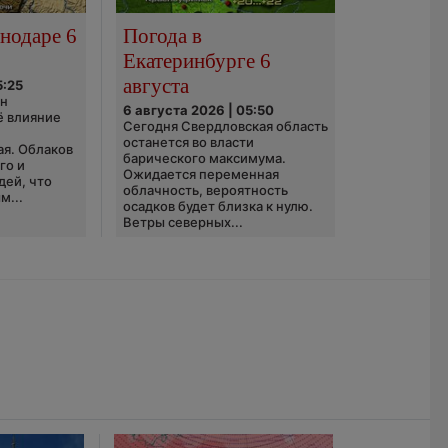
нодаре 6
Погода в
Екатеринбурге 6
августа
5:25
он
6 августа 2026 | 05:50
ё влияние
Сегодня Свердловская область
ю
останется во власти
ая. Облаков
барического максимума.
го и
Ожидается переменная
дей, что
облачность, вероятность
м...
осадков будет близка к нулю.
Ветры северных...