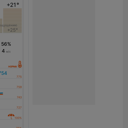
+21
°
 ощущению
+25°
56%
4
м/с