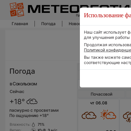
Использование фа
Главная
Погода
Новости погоды
Климат
Наш сайт использует ф
для улучшения работы 
Продолжая использоват
Политикой конфиденци
Вы также можете самос
соответствующие наст
Весь мир
Погода
в Сокольском
Сейчас
Почасовой
+18°
чт 06.08
пасмурно с просветами
По ощущению +18°
Влажность:
71
%
Ветер:
Ю-В, 3
м/с