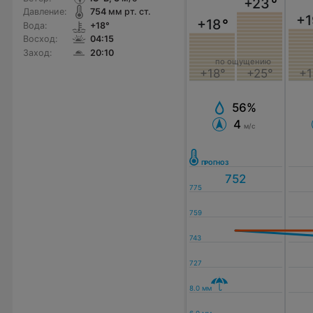
+23
°
Давление:
754
мм рт. ст.
+1
+18
°
Вода:
+18°
Восход:
04:15
Заход:
20:10
по ощущению
+18°
+25°
+1
56%
4
м/с