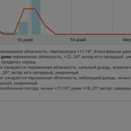
10 дней
14 дней
Ме
еременная облачность, температура +17..19°. Атмосферное дав
 днем
переменная облачность, +22..24°, ветер юго-западный, у
 пределах нормы. .
ток ожидается переменная облачность, сильный дождь, возможн
4..26°, ветер юго-западный, умеренный.
ток ожидается переменная облачность, небольшой дождь; ночью 
падный, умеренный.
лооблачная погода; ночью +17..19°, днем +19..21°, ветер северны