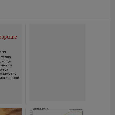
морские
9:13
 тепла
 когда
рхности
суток
я заметно
матической