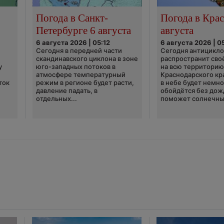
Погода в Санкт-
Погода в Крас
Петербурге 6 августа
августа
6 августа 2026 | 05:12
6 августа 2026 | 0
Сегодня в передней части
Сегодня антицикл
скандинавского циклона в зоне
распространит сво
у
юго-западных потоков в
на всю территори
атмосфере температурный
Краснодарского кр
ток
режим в регионе будет расти,
в небе будет немно
давление падать, в
обойдётся без дож
отдельных...
поможет солнечны