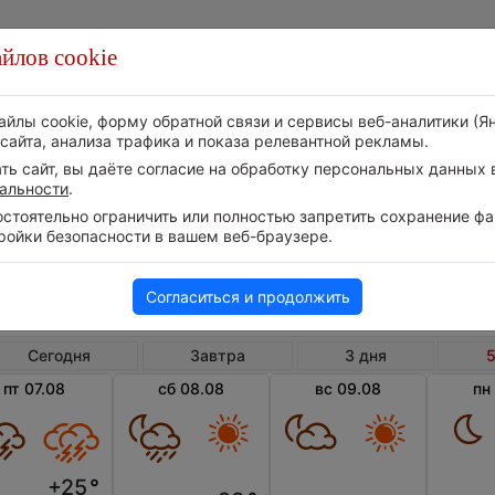
йлов cookie
Стихия
Природа
Технологии
Видео
айлы cookie, форму обратной связи и сервисы веб-аналитики (Я
сайта, анализа трафика и показа релевантной рекламы.
ь сайт, вы даёте согласие на обработку персональных данных в
альности
.
тоятельно ограничить или полностью запретить сохранение фай
ройки безопасности в вашем веб-браузере.
Россия
Нижегородская область
Сокол
Погода в Сокольском на 5 дней
Согласиться и продолжить
Сегодня
Завтра
3 дня
5
пт 07.08
сб 08.08
вс 09.08
пн
+25
°