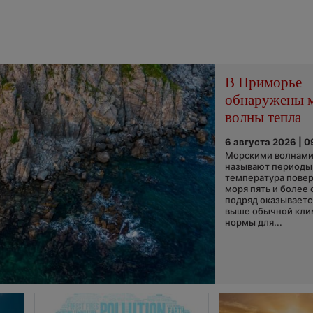
В Приморье
обнаружены 
волны тепла
6 августа 2026 | 0
Морскими волнами
называют периоды,
температура пове
моря пять и более 
подряд оказываетс
выше обычной кли
нормы для...