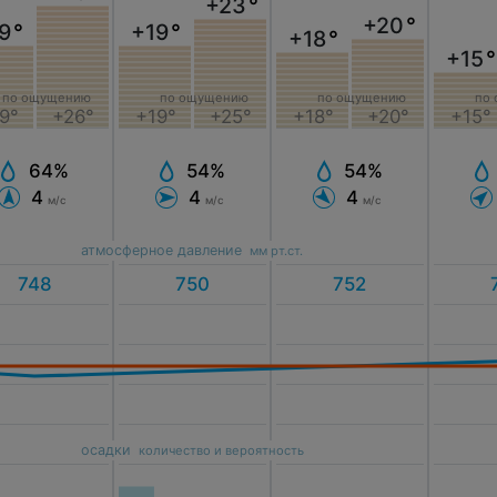
+23
°
+20
°
9
°
+19
°
+18
°
+15
°
по ощущению
по ощущению
по ощущению
по
9°
+26°
+19°
+25°
+18°
+20°
+15°
64%
54%
54%
4
4
4
м/с
м/с
м/с
атмосферное давление
мм рт.ст.
осадки
количество и вероятность