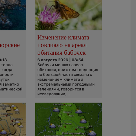
Изменение климата
морские
повлияло на ареал
обитания бабочек
9:13
6 августа 2026 | 08:54
 тепла
Бабочки меняют ареал
 когда
обитания, при этом тенденция
рхности
по большей части связана с
суток
изменением климата и
я заметно
экстремальными погодными
матической
явлениями, говорится в
исследовании,...