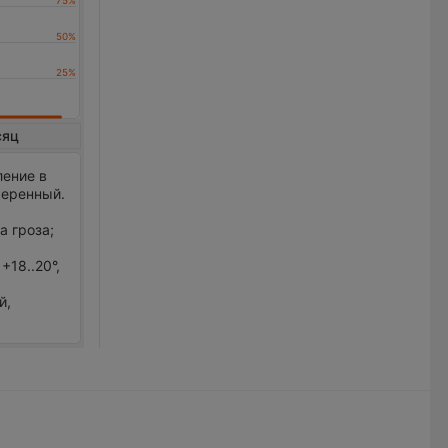
сяц
ление в
меренный.
а гроза;
+18..20°,
й,