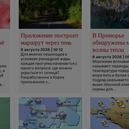
Приложение построит
В Приморье
оё
маршрут через тень
обнаружены 
волны тепла
6 августа 2026 | 10:12
Для многих пешеходов в
6 августа 2026 | 0
условиях рекордной жары
Морскими волнами
каждая прогулка начинается с
ионе
называют периоды,
одного вопроса: где можно
, а
температура пове
укрыться от солнца?
щё
моря пять и более 
Разработанное в Корее
подряд оказываетс
приложение с...
...
выше обычной кли
нормы для...