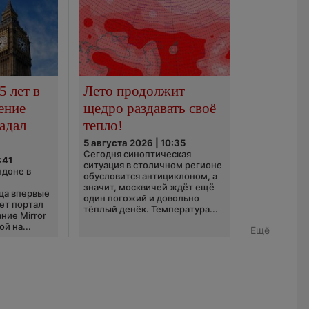
5 лет в
Лето продолжит
ение
щедро раздавать своё
адал
тепло!
5 августа 2026 | 10:35
Сегодня синоптическая
:41
ситуация в столичном регионе
ндоне в
обусловится антициклоном, а
значит, москвичей ждёт ещё
ца впервые
один погожий и довольно
ает портал
тёплый денёк. Температура...
ние Mirror
й на...
Ещё