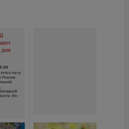
ой
пают
 дни
03:30
этого лета
е России.
альной
,
 Западной
Волги. Из-