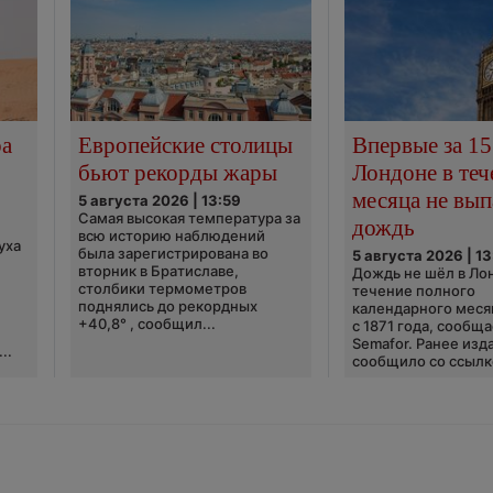
ра
Европейские столицы
Впервые за 15
бьют рекорды жары
Лондоне в теч
месяца не вып
5 августа 2026 | 13:59
Самая высокая температура за
дождь
всю историю наблюдений
уха
была зарегистрирована во
5 августа 2026 | 13
вторник в Братиславе,
Дождь не шёл в Ло
столбики термометров
течение полного
поднялись до рекордных
календарного меся
+40,8° , сообщил...
с 1871 года, сообщ
Semafor. Ранее изда
..
сообщило со ссылко