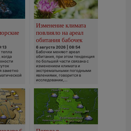
Изменение климата
морские
повлияло на ареал
обитания бабочек
9:13
6 августа 2026 | 08:54
 тепла
Бабочки меняют ареал
 когда
обитания, при этом тенденция
рхности
по большей части связана с
суток
изменением климата и
я заметно
экстремальными погодными
матической
явлениями, говорится в
исследовании,...
нодаре 6
Погода в