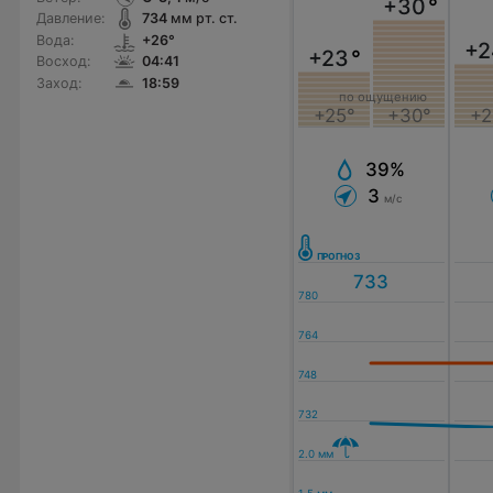
+30
°
Давление:
734
мм рт. ст.
Вода:
+26°
+2
+23
°
Восход:
04:41
Заход:
18:59
по ощущению
+2
+25°
+30°
39%
3
м/с