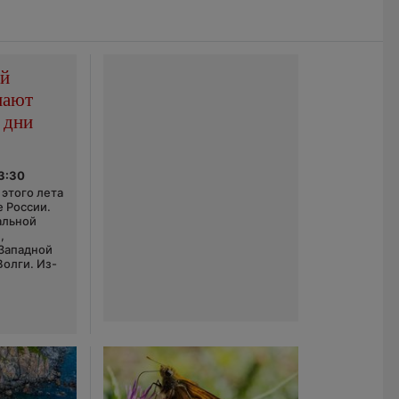
ой
пают
 дни
03:30
этого лета
е России.
альной
,
 Западной
Волги. Из-