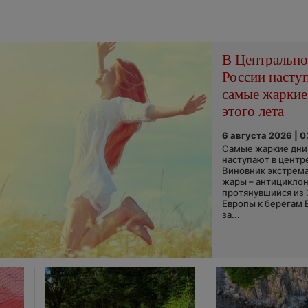
В Центральн
России насту
самые жаркие
этого лета
6 августа 2026 | 
Самые жаркие дни 
наступают в центр
Виновник экстрем
жары – антициклон
протянувшийся из
Европы к берегам 
за...