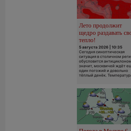
Лето продолжит
щедро раздавать св
тепло!
5 августа 2026 | 10:35
Сегодня синоптическая
ситуация в столичном рег
обусловится антициклоном
значит, москвичей ждёт е
один погожий и довольно
тёплый денёк. Температура
Погода в Москве 6