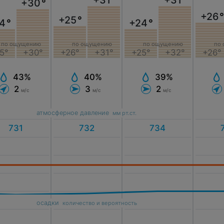
+30
°
+26
°
+25
°
4
°
+24
°
по ощущению
по ощущению
по ощущению
по
5°
+30°
+26°
+31°
+25°
+32°
+26°
43%
40%
39%
2
3
2
м/с
м/с
м/с
атмосферное давление
мм рт.ст.
осадки
количество и вероятность