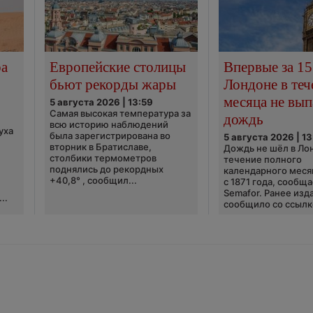
ра
Европейские столицы
Впервые за 15
бьют рекорды жары
Лондоне в теч
месяца не вып
5 августа 2026 | 13:59
Самая высокая температура за
дождь
всю историю наблюдений
уха
была зарегистрирована во
5 августа 2026 | 13
вторник в Братиславе,
Дождь не шёл в Ло
столбики термометров
течение полного
поднялись до рекордных
календарного меся
+40,8° , сообщил...
с 1871 года, сообщ
Semafor. Ранее изда
..
сообщило со ссылко