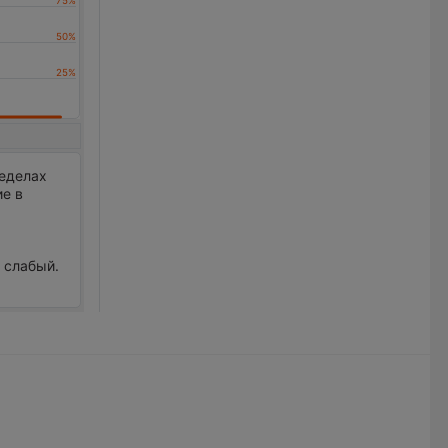
ределах
ие в
р
р слабый.