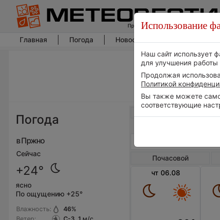
Использование фа
Главная
Погода
Новости погоды
Климат
Наш сайт использует ф
для улучшения работы 
Продолжая использоват
Политикой конфиденци
Вы также можете самос
соответствующие наст
Весь мир
Погода
в Пржно
Сейчас
Почасовой
+24°
чт 06.08
ясно
По ощущению +25°
Влажность:
46
%
Ветер:
С-З, 1
м/с