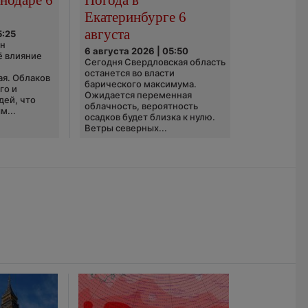
Екатеринбурге 6
августа
5:25
он
6 августа 2026 | 05:50
ё влияние
Сегодня Свердловская область
ю
останется во власти
ая. Облаков
барического максимума.
го и
Ожидается переменная
дей, что
облачность, вероятность
м...
осадков будет близка к нулю.
Ветры северных...