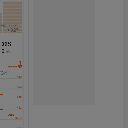
 ощущению
+32°
39%
2
м/с