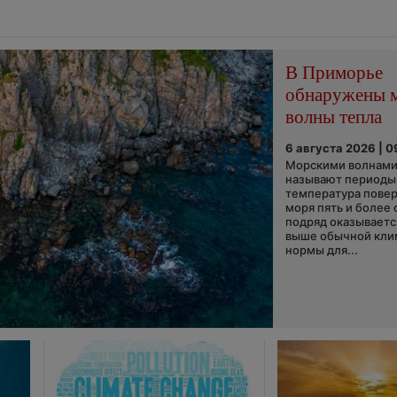
В Приморье
обнаружены 
волны тепла
6 августа 2026 | 0
Морскими волнами
называют периоды,
температура пове
моря пять и более 
подряд оказываетс
выше обычной кли
нормы для...