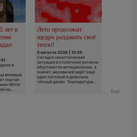
5 лет в
Лето продолжит
ение
щедро раздавать своё
адал
тепло!
5 августа 2026 | 10:35
Сегодня синоптическая
:41
ситуация в столичном регионе
ндоне в
обусловится антициклоном, а
значит, москвичей ждёт ещё
ца впервые
один погожий и довольно
ает портал
тёплый денёк. Температура...
ние Mirror
й на...
Ещё