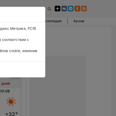
Фотогалерея
Энциклопедия
Архив
ндекс.Метрика, РСЯ)
 соответствии с
лов cookie, изменив
ржно
 дней
 10.08
+32
°