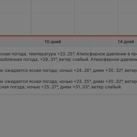
10 дней
14 дней
сная погода, температура +23..25°. Атмосферное давление в п
облачная погода, +29..31°, ветер слабый. Атмосферное давлен
ток ожидается ясная погода; ночью +24..26°, днем +30..32°, вете
ток ожидается ясная погода; ночью +23..25°, днем +30..32°, вете
сная погода; ночью +25..27°, днем +31..33°, ветер слабый.