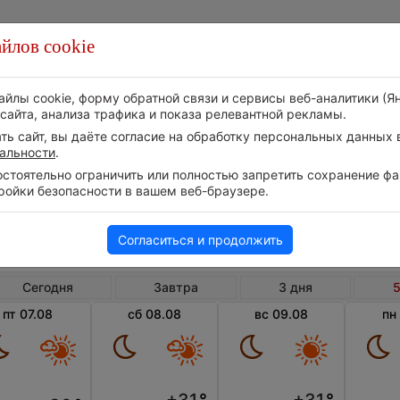
йлов cookie
Стихия
Природа
Технологии
Видео
айлы cookie, форму обратной связи и сервисы веб-аналитики (Я
сайта, анализа трафика и показа релевантной рекламы.
ь сайт, вы даёте согласие на обработку персональных данных в
альности
.
тоятельно ограничить или полностью запретить сохранение фай
ройки безопасности в вашем веб-браузере.
Черногория
Община Будва
П
Погода в Пржно на 5 дней
Согласиться и продолжить
Сегодня
Завтра
3 дня
5
пт 07.08
сб 08.08
вс 09.08
пн
+31
°
+31
°