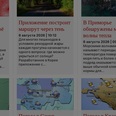
Приложение построит
В Приморье
оё
маршрут через тень
обнаружены 
волны тепла
6 августа 2026 | 10:12
Для многих пешеходов в
6 августа 2026 | 0
условиях рекордной жары
Морскими волнами
каждая прогулка начинается с
ионе
называют периоды,
одного вопроса: где можно
, а
температура пове
укрыться от солнца?
щё
моря пять и более 
Разработанное в Корее
подряд оказываетс
приложение с...
...
выше обычной кли
нормы для...
Погода в Санкт-
Погода в Крас