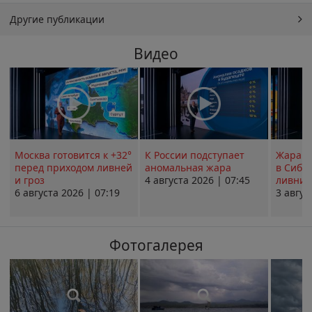
Другие публикации
Видео
Москва готовится к +32°
К России подступает
Жара в
перед приходом ливней
аномальная жара
в Сиби
и гроз
4 августа 2026 | 07:45
ливни 
6 августа 2026 | 07:19
3 авгус
Фотогалерея