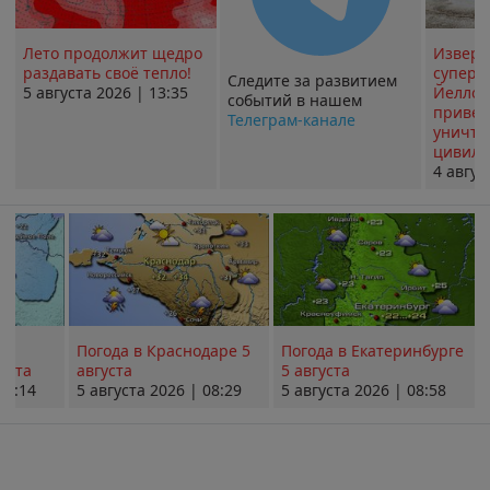
Лето продолжит щедро
Извер
раздавать своё тепло!
суперв
Следите за развитием
5 августа 2026 | 13:35
Йеллоу
событий в нашем
привед
Телеграм-канале
уничт
цивили
4 авгус
Погода в Краснодаре 5
Погода в Екатеринбурге
уста
августа
5 августа
08:14
5 августа 2026 | 08:29
5 августа 2026 | 08:58