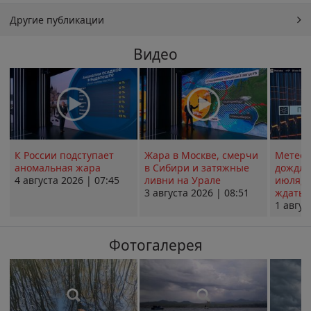
Другие публикации
Видео
К России подступает
Жара в Москве, смерчи
Метеои
аномальная жара
в Сибири и затяжные
дождли
4 августа 2026 | 07:45
ливни на Урале
июля; 
3 августа 2026 | 08:51
ждать о
1 авгус
Фотогалерея