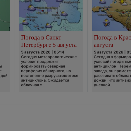
Погода в Санкт-
Погода в Крас
Петербурге 5 августа
августа
5 августа 2026 | 05:14
5 августа 2026 | 0
Сегодня метеорологические
Сегодня в формир
условия продолжит
условий погоды вм
ы
формировать северная
антициклон. Перем
е
периферия обширного, но
запада, он приметс
ждей
постепенно разрушающегося
рассеивать облака 
антициклона. Ожидается
дожди, что активи
облачная с...
дневной...