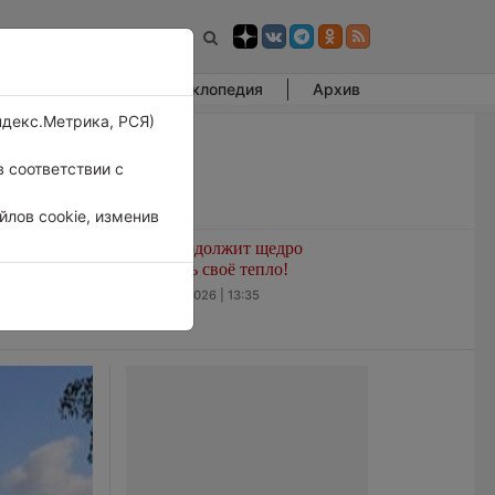
Фотогалерея
Энциклопедия
Архив
ндекс.Метрика, РСЯ)
 соответствии с
лов cookie, изменив
развитием
Лето продолжит щедро
ашем
раздавать своё тепло!
нале
5 августа 2026 | 13:35