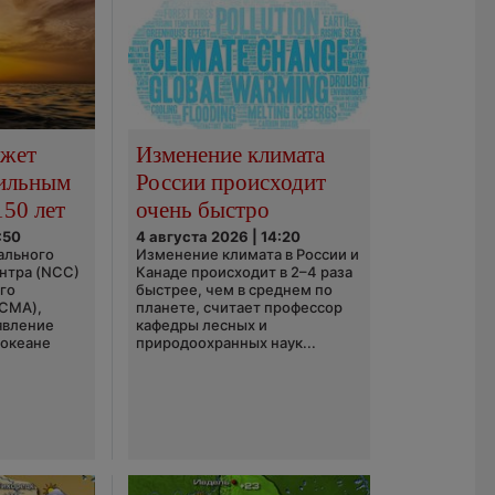
ожет
Изменение климата
сильным
России происходит
150 лет
очень быстро
:50
4 августа 2026 | 14:20
ального
Изменение климата в России и
нтра (NCC)
Канаде происходит в 2–4 раза
го
быстрее, чем в среднем по
(CMA),
планете, считает профессор
явление
кафедры лесных и
 океане
природоохранных наук...