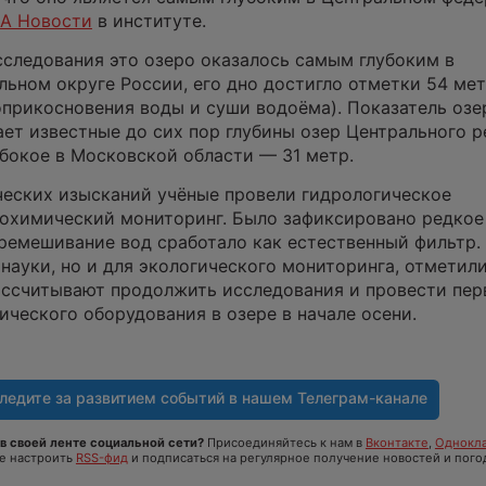
А Новости
в институте.
сследования это озеро оказалось самым глубоким в
ьном округе России, его дно достигло отметки 54 ме
оприкосновения воды и суши водоёма). Показатель озе
ет известные до сих пор глубины озер Центрального ре
убокое в Московской области — 31 метр.
еских изысканий учёные провели гидрологическое
рохимический мониторинг. Было зафиксировано редкое
еремешивание вод сработало как естественный фильтр.
 науки, но и для экологического мониторинга, отметили
ассчитывают продолжить исследования и провести пе
ического оборудования в озере в начале осени.
ледите за развитием событий в нашем
Телеграм-канале
в своей ленте социальной сети?
Присоединяйтесь к нам в
Вконтакте
,
Однокла
те настроить
RSS-фид
и подписаться на регулярное получение новостей и пого