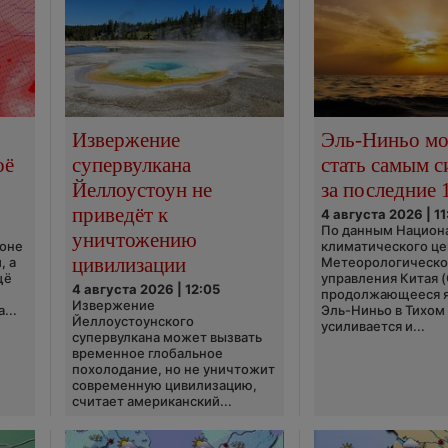
Извержение
Эль-Ниньо м
оё
супервулкана
стать самым 
Йеллоустоун не
за последние 
приведёт к
4 августа 2026 | 11
По данным Национ
уничтожению
ионе
климатического це
цивилизации
, а
Метеорологическо
щё
управления Китая 
4 августа 2026 | 12:05
продолжающееся 
Извержение
...
Эль-Ниньо в Тихом
Йеллоустоунского
усиливается и...
супервулкана может вызвать
временное глобальное
похолодание, но не уничтожит
современную цивилизацию,
считает американский...