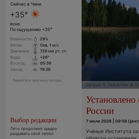
Сейчас в Чини
+35°
ясно
По ощущению +35°
Влажность:
29
%
Ветер:
Сев, 1
м/с
Давление:
720
мм рт. ст.
Вода:
+26°
Восход:
05:39
Заход:
19:36
Перейти к прогнозу погоды
Serguei S. Dukachev © C
Установлено 
России
Выбор редакции
7 июля 2026 | 09:56 Цен
Лето продолжит щедро
Учёные Института ок
раздавать своё тепло!
области установили,