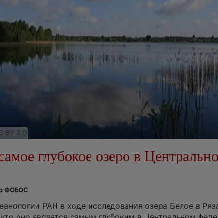
C BY 3.0
самое глубокое озеро в Центральн
тр ФОБОС
еанологии РАН в ходе исследования озера Белое в Ряз
 что оно является самым глубоким в Центральном фед