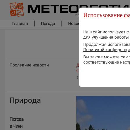
Использование фа
Главная
Погода
Новости погоды
Климат
Наш сайт использует ф
для улучшения работы 
Продолжая использоват
Политикой конфиденци
Вы также можете самос
соответствующие наст
Последние новости
Дневная температура возд
ОАЭ превысила +51°
5 августа 2026 | 17:20
Природа
Погода
в Чини