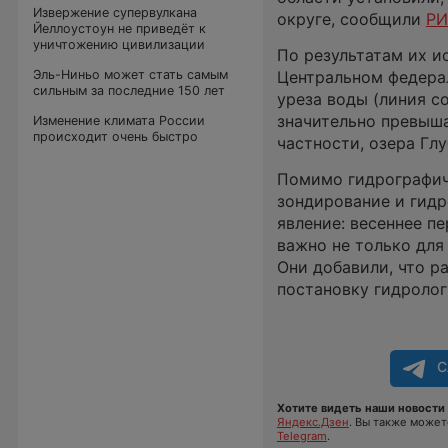
Извержение супервулкана
округе, сообщили
РИ
Йеллоустоун не приведёт к
уничтожению цивилизации
По результатам их и
Эль-Ниньо может стать самым
Центральном федерал
сильным за последние 150 лет
уреза воды (линия с
значительно превыша
Изменение климата России
происходит очень быстро
частности, озера Гл
Помимо гидрографич
зондирование и гид
явление: весеннее п
важно не только для
Они добавили, что р
постановку гидролог
С
Хотите видеть наши новости 
Яндекс.Дзен
. Вы также може
Telegram
.