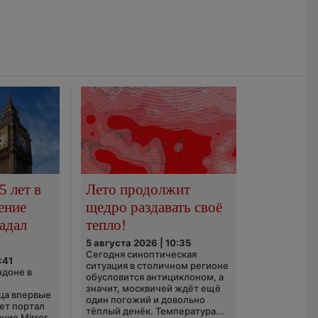
5 лет в
Лето продолжит
ение
щедро раздавать своё
адал
тепло!
5 августа 2026 | 10:35
Сегодня синоптическая
:41
ситуация в столичном регионе
ндоне в
обусловится антициклоном, а
значит, москвичей ждёт ещё
ца впервые
один погожий и довольно
ает портал
тёплый денёк. Температура...
ние Mirror