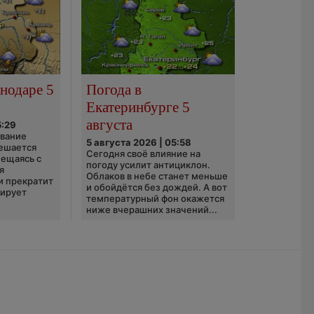
нодаре 5
Погода в
Екатеринбурге 5
августа
5:29
ование
5 августа 2026 | 05:58
ешается
Сегодня своё влияние на
ещаясь с
погоду усилит антициклон.
я
Облаков в небе станет меньше
и прекратит
и обойдётся без дождей. А вот
зирует
температурный фон окажется
ниже вчерашних значений...