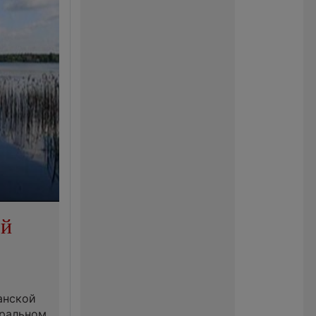
ой
анской
еральном