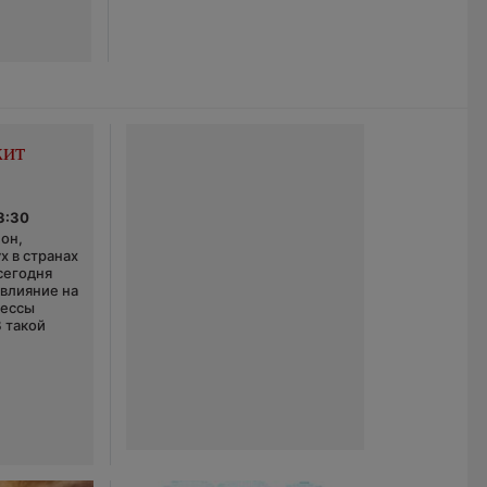
жит
3:30
он,
х в странах
сегодня
 влияние на
цессы
В такой