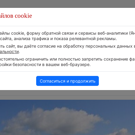
йлов cookie
Стихия
Природа
Технологии
Видео
айлы cookie, форму обратной связи и сервисы веб-аналитики (Я
сайта, анализа трафика и показа релевантной рекламы.
ь сайт, вы даёте согласие на обработку персональных данных в
альности
.
тоятельно ограничить или полностью запретить сохранение фай
ройки безопасности в вашем веб-браузере.
Следите за 
уха в
Европейские столицы бьют
событий в н
рекорды жары
Телеграм-ка
5 августа 2026 | 16:59
Согласиться и продолжить