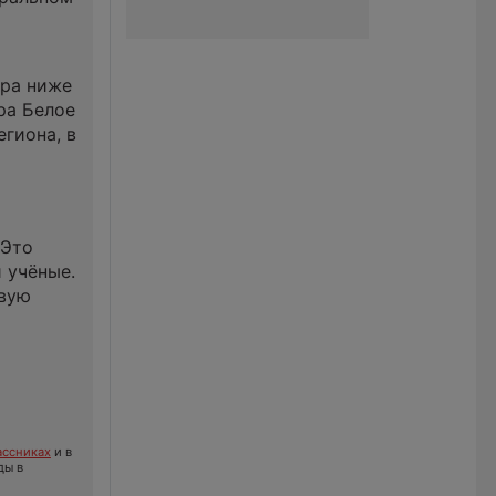
тра ниже
ра Белое
гиона, в
 Это
 учёные.
рвую
ссниках
и в
ды в