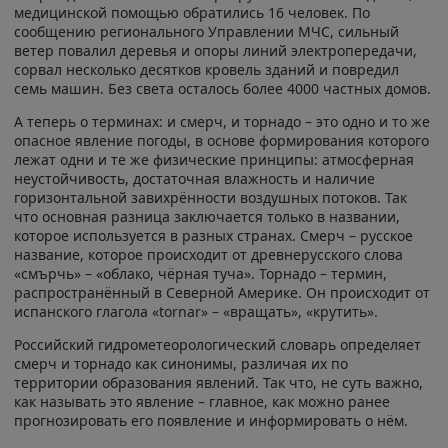
медицинской помощью обратились 16 человек. По
сообщению регионального Управлении МЧС, сильный
ветер повалил деревья и опоры линий электропередачи,
сорвал несколько десятков кровель зданий и повредил
семь машин. Без света осталось более 4000 частных домов.
А теперь о терминах: и смерч, и торнадо – это одно и то же
опасное явление погоды, в основе формирования которого
лежат одни и те же физические принципы: атмосферная
неустойчивость, достаточная влажность и наличие
горизонтальной завихрённости воздушных потоков. Так
что основная разница заключается только в названии,
которое используется в разных странах. Смерч – русское
название, которое происходит от древнерусского слова
«смърчь» – «облако, чёрная туча». Торнадо – термин,
распространённый в Северной Америке. Он происходит от
испанского глагола «tornar» – «вращать», «крутить».
Российский гидрометеорологический словарь определяет
смерч и торнадо как синонимы, различая их по
территории образования явлений. Так что, не суть важно,
как называть это явление – главное, как можно ранее
прогнозировать его появление и информировать о нём.