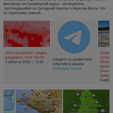
Виновник экстремальной жары – антициклон,
протянувшийся из Западной Европы к берегам Волги. Из-
за перегрева земной...
Лето продолжит щедро
Извер
раздавать своё тепло!
суперв
Следите за развитием
5 августа 2026 | 13:35
Йеллоу
событий в нашем
привед
Телеграм-канале
уничт
цивили
4 авгус