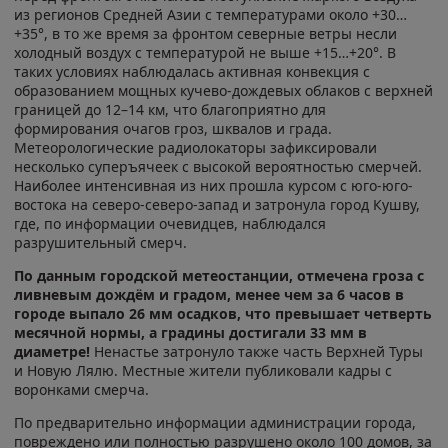
из регионов Средней Азии с температурами около +30…
+35°, в то же время за фронтом северные ветры несли
холодный воздух с температурой не выше +15…+20°. В
таких условиях наблюдалась активная конвекция с
образованием мощных кучево-дождевых облаков с верхней
границей до 12–14 км, что благоприятно для
формирования очагов гроз, шквалов и града.
Метеорологические радиолокаторы зафиксировали
несколько суперъячеек с высокой вероятностью смерчей.
Наиболее интенсивная из них прошла курсом с юго-юго-
востока на северо-северо-запад и затронула город Кушву,
где, по информации очевидцев, наблюдался
разрушительный смерч.
По данным городской метеостанции, отмечена гроза с
ливневым дождём и градом, менее чем за 6 часов в
городе выпало 26 мм осадков, что превышает четверть
месячной нормы, а градины достигали 33 мм в
диаметре!
Ненастье затронуло также часть Верхней Туры
и Новую Лялю. Местные жители публиковали кадры с
воронками смерча.
По предварительно информации администрации города,
повреждено или полностью разрушено около 100 домов, за