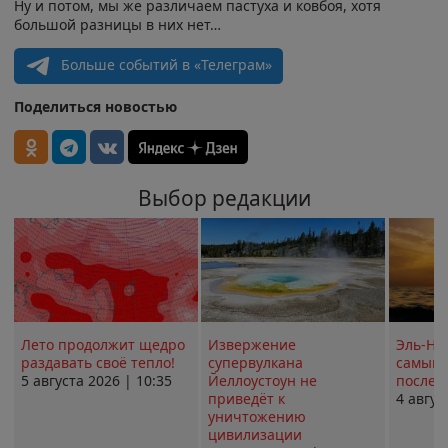
Ну и потом, мы же различаем пастуха и ковбоя, хотя
большой разницы в них нет…
Больше событий в «Телеграм»
Поделиться новостью
Выбор редакции
Лето продолжит щедро
Извержение
Эль-Ни
раздавать своё тепло!
супервулкана
самым 
5 августа 2026 | 10:35
Йеллоустоун не
послед
приведёт к
4 авгус
уничтожению
цивилизации