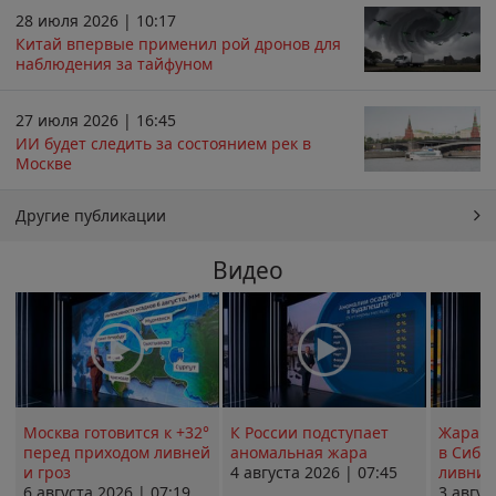
28 июля 2026 | 10:17
Китай впервые применил рой дронов для
наблюдения за тайфуном
27 июля 2026 | 16:45
ИИ будет следить за состоянием рек в
Москве
Другие публикации
Видео
Москва готовится к +32°
К России подступает
Жара в
перед приходом ливней
аномальная жара
в Сиби
и гроз
4 августа 2026 | 07:45
ливни 
6 августа 2026 | 07:19
3 авгус