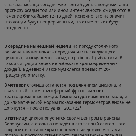
с начала месяца сегодня уже третий день с дождями, а по
прогнозу осадки той или иной интенсивности ожидаются в
течение ближайших 12–13 дней. Конечно, это не значит,
что дожди будут непрерывными, но отмечать их будут
ежедневно.
В
середине нынешней недели
на погоду столичного
региона начнёт влиять передняя часть следующего
циклона, выходящего с запада в районы Прибалтики. В
такой ситуации вновь не избежать кратковременных
дождей, а дневной максимум слегка превысит 20-
градусную отметку.
В
четверг
столица останется под влиянием циклона, и
связанный с ним атмосферный фронт вызовет
кратковременные дожди. Температура изменится мало, и
до климатической нормы показания термометров вновь не
дотянутся – после полудня +20…+22°.
В
пятницу
циклон опустится своим центром в районы
Белоруссии, а столица попадёт в его тёплый сектор – это
сохранит в регионе кратковременные дожди, местами с
грозой, и поспособствует росту температуры – пятница