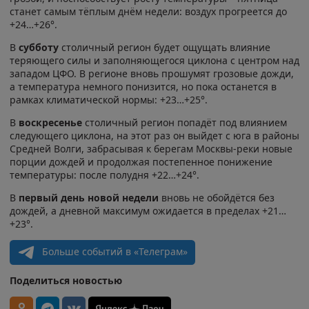
станет самым тёплым днём недели: воздух прогреется до
+24…+26°.
В
субботу
столичный регион будет ощущать влияние
теряющего силы и заполняющегося циклона с центром над
западом ЦФО. В регионе вновь прошумят грозовые дожди,
а температура немного понизится, но пока останется в
рамках климатической нормы: +23…+25°.
В
воскресенье
столичный регион попадёт под влиянием
следующего циклона, на этот раз он выйдет с юга в районы
Средней Волги, забрасывая к берегам Москвы-реки новые
порции дождей и продолжая постепенное понижение
температуры: после полудня +22…+24°.
В
первый день новой недели
вновь не обойдётся без
дождей, а дневной максимум ожидается в пределах +21…
+23°.
Больше событий в «Телеграм»
Поделиться новостью