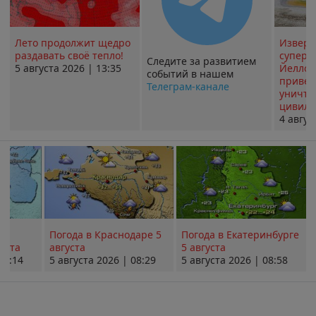
Лето продолжит щедро
Извер
раздавать своё тепло!
суперв
Следите за развитием
5 августа 2026 | 13:35
Йеллоу
событий в нашем
привед
Телеграм-канале
уничт
цивили
4 авгус
Погода в Краснодаре 5
Погода в Екатеринбурге
уста
августа
5 августа
08:14
5 августа 2026 | 08:29
5 августа 2026 | 08:58