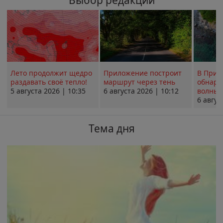
Выбор редакции
Лето продолжит щедро
Приложение построит
В Прим
раздавать своё тепло!
маршрут через тень
обнару
5 августа 2026 | 10:35
6 августа 2026 | 10:12
волны 
6 авгус
Тема дня