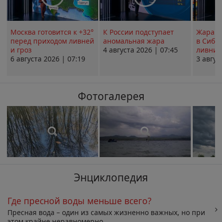
Москва готовится к +32°
К России подступает
Жара в
перед приходом ливней
аномальная жара
в Сиби
и гроз
4 августа 2026 | 07:45
ливни 
6 августа 2026 | 07:19
3 авгус
Фотогалерея
Энциклопедия
Где пресной воды меньше всего?
Пресная вода – один из самых жизненно важных, но при
этом крайне неравномерно...