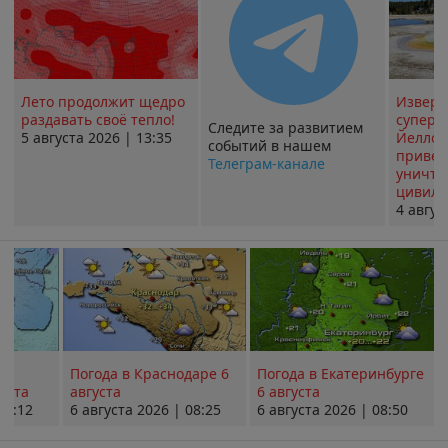
Лето продолжит щедро
Извер
раздавать своё тепло!
суперв
Следите за развитием
5 августа 2026 | 13:35
Йеллоу
событий в нашем
привед
Телеграм-канале
уничт
цивили
4 авгус
Погода в Краснодаре 6
Погода в Екатеринбурге
уста
августа
6 августа
08:12
6 августа 2026 | 08:25
6 августа 2026 | 08:50