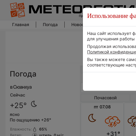
Использование фа
Главная
Погода
Новости погоды
Климат
Наш сайт использует ф
для улучшения работы 
Продолжая использоват
Политикой конфиденци
Вы также можете самос
соответствующие наст
Весь мир
Погода
в Сюанхуа
Сейчас
Почасовой
+25°
пт 07.08
ясно
По ощущению +26°
Влажность:
65
%
+31
°
Ветер:
штиль, 0
м/с