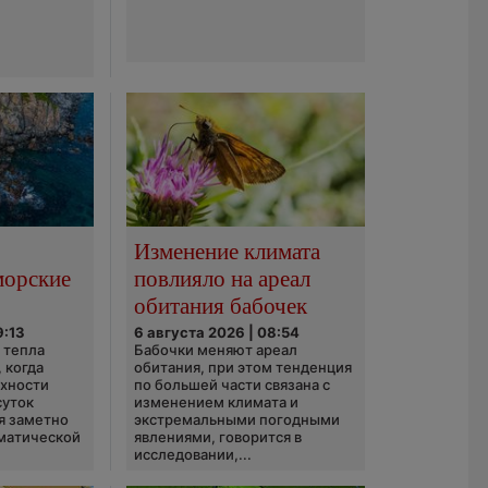
Изменение климата
морские
повлияло на ареал
обитания бабочек
9:13
6 августа 2026 | 08:54
 тепла
Бабочки меняют ареал
 когда
обитания, при этом тенденция
рхности
по большей части связана с
суток
изменением климата и
я заметно
экстремальными погодными
матической
явлениями, говорится в
исследовании,...