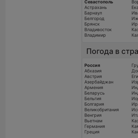
Севастополь
Во
Астрахань
Ек
Барнаул
Ив
Белгород
Иж
Брянск
Ир
Владивосток
Ка
Владимир
Ка
Погода в стр
Россия
Гр
Абхазия
До
Австрия
Ег
Азербайджан
Из
Армения
Ин
Беларусь
Ин
Бельгия
Ио
Болгария
Ир
Великобритания
Ис
Венгрия
Ит
Вьетнам
Ка
Германия
Ка
Греция
Ка