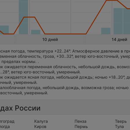
10 дней
14 дней
сная погода, температура +22..24°. Атмосферное давление в п
менная облачность, гроза, +30..32°, ветер юго-восточный, уме
 пределах нормы. .
ток ожидается переменная облачность, небольшой дождь, возмо
6..28°, ветер юго-восточный, умеренный.
ток ожидается ясная погода, небольшой дождь; ночью +18..20°, 
точный, умеренный.
алооблачная погода, небольшой дождь, возможна гроза; ночью +
о-восточный, умеренный.
одах России
лгоград
Калуга
Пенза
Тверь
логда
Киров
Пермь
Тула