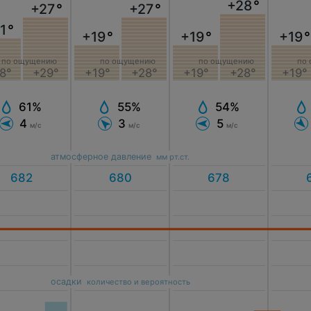
+28
°
+27
°
+27
°
1
°
+19
°
+19
°
+19
°
по ощущению
по ощущению
по ощущению
по
8°
+29°
+19°
+28°
+19°
+28°
+19°
61%
55%
54%
4
3
5
м/с
м/с
м/с
атмосферное давление
мм рт.ст.
осадки
количество и вероятность