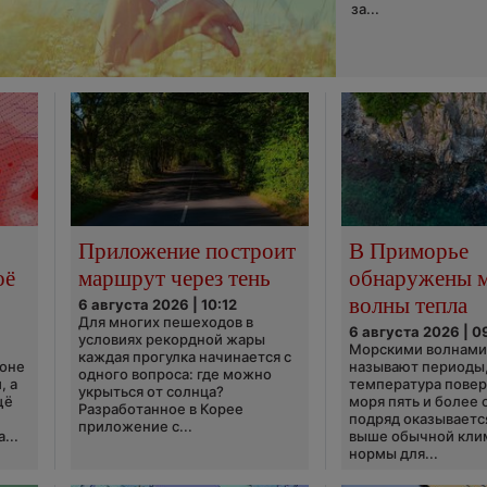
за...
Приложение построит
В Приморье
оё
маршрут через тень
обнаружены 
волны тепла
6 августа 2026 | 10:12
Для многих пешеходов в
6 августа 2026 | 0
условиях рекордной жары
Морскими волнами
каждая прогулка начинается с
ионе
называют периоды,
одного вопроса: где можно
, а
температура пове
укрыться от солнца?
щё
моря пять и более 
Разработанное в Корее
подряд оказываетс
приложение с...
...
выше обычной кли
нормы для...