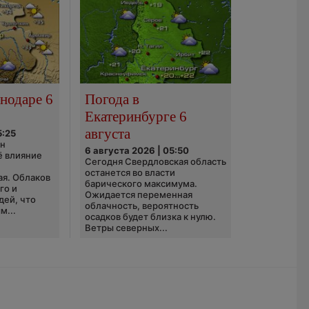
нодаре 6
Погода в
Екатеринбурге 6
августа
5:25
он
6 августа 2026 | 05:50
ё влияние
Сегодня Свердловская область
ю
останется во власти
ая. Облаков
барического максимума.
го и
Ожидается переменная
дей, что
облачность, вероятность
м...
осадков будет близка к нулю.
Ветры северных...