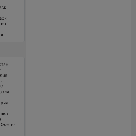
ь
вск
вск
нск
вль
стан
а
дия
ия
ия
ория
ария
я
анка
я
 Осетия