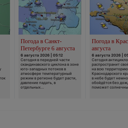
Погода в Санкт-
Погода в Крас
Петербурге 6 августа
августа
6 августа 2026 | 05:12
6 августа 2026 | 0
Сегодня в передней части
Сегодня антицикл
скандинавского циклона в зоне
распространит сво
у
юго-западных потоков в
на всю территори
атмосфере температурный
Краснодарского кр
ток
режим в регионе будет расти,
в небе будет немно
давление падать, в
обойдётся без дож
отдельных...
поможет солнечны