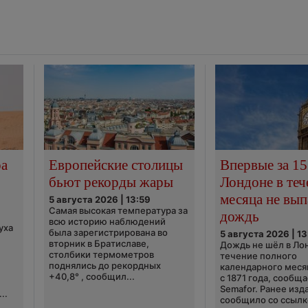
ра
Европейские столицы
Впервые за 15
бьют рекорды жары
Лондоне в теч
месяца не вып
5 августа 2026 | 13:59
Самая высокая температура за
дождь
всю историю наблюдений
уха
была зарегистрирована во
5 августа 2026 | 13
вторник в Братиславе,
Дождь не шёл в Ло
столбики термометров
течение полного
поднялись до рекордных
календарного меся
+40,8° , сообщил...
с 1871 года, сообщ
Semafor. Ранее изда
..
сообщило со ссылко