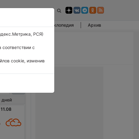
Фотогалерея
Энциклопедия
Архив
ндекс.Метрика, РСЯ)
 соответствии с
лов cookie, изменив
уа
 дней
 11.08