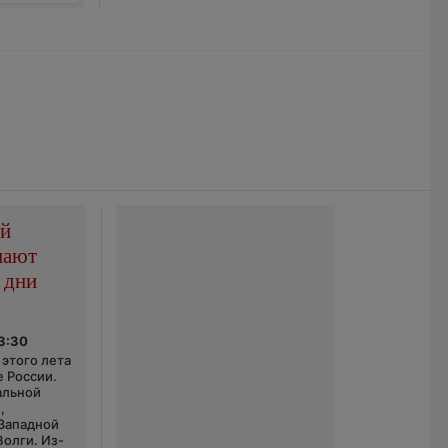
ой
пают
 дни
03:30
этого лета
е России.
альной
,
 Западной
Волги. Из-