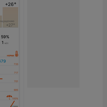
+26
°
 ощущению
+27°
59%
1
м/с