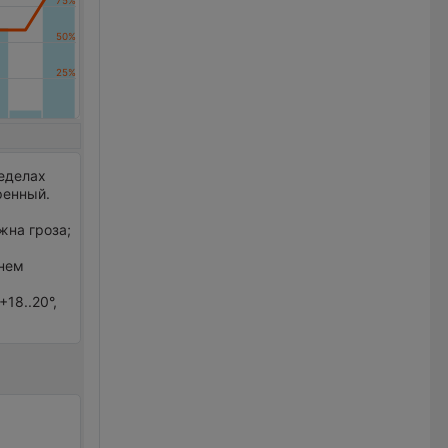
ределах
ренный.
жна гроза;
днем
18..20°,