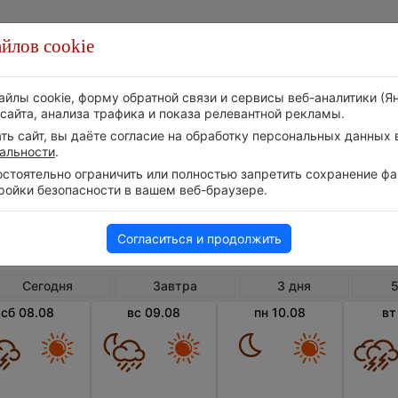
йлов cookie
Стихия
Природа
Технологии
Видео
айлы cookie, форму обратной связи и сервисы веб-аналитики (Я
сайта, анализа трафика и показа релевантной рекламы.
ь сайт, вы даёте согласие на обработку персональных данных в
альности
.
тоятельно ограничить или полностью запретить сохранение фай
ройки безопасности в вашем веб-браузере.
Китай
Сюанх
Погода в Сюанхуа
Согласиться и продолжить
Сегодня
Завтра
3 дня
5
сб 08.08
вс 09.08
пн 10.08
вт