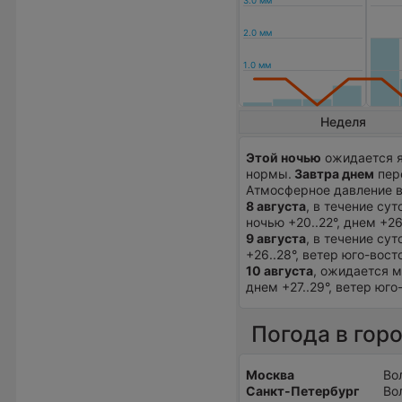
Неделя
Этой ночью
ожидается я
нормы.
Завтра днем
пере
Атмосферное давление в
8 августа
, в течение су
ночью +20..22°, днем +2
9 августа
, в течение су
+26..28°, ветер юго-вос
10 августа
, ожидается м
днем +27..29°, ветер юг
Погода в гор
Москва
Во
Санкт-Петербург
Во