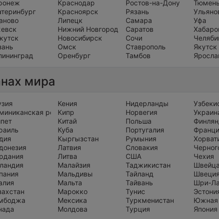
ронеж
Краснодар
Ростов-на-Дону
Тюмен
атеринбург
Красноярск
Рязань
Ульяно
аново
Липецк
Самара
Уфа
евск
Нижний Новгород
Саратов
Хабаро
кутск
Новосибирск
Сочи
Челяби
зань
Омск
Ставрополь
Якутск
лининград
Оренбург
Тамбов
Яросла
анах мира
узия
Кения
Нидерланды
Узбеки
миниканская республика
Кипр
Норвегия
Украин
ипет
Китай
Польша
Финлян
раиль
Куба
Португалия
Франц
дия
Кыргызстан
Румыния
Хорват
донезия
Латвия
Словакия
Черног
рдания
Литва
США
Чехия
ландия
Малайзия
Таджикистан
Швейц
пания
Мальдивы
Тайланд
Швеци
алия
Мальта
Тайвань
Шри-Л
захстан
Марокко
Тунис
Эстони
мбоджа
Мексика
Туркменистан
Южная
нада
Молдова
Турция
Япония