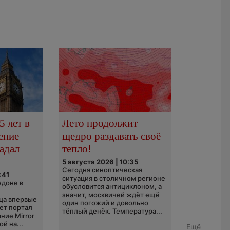
5 лет в
Лето продолжит
ение
щедро раздавать своё
адал
тепло!
5 августа 2026 | 10:35
Сегодня синоптическая
:41
ситуация в столичном регионе
ндоне в
обусловится антициклоном, а
значит, москвичей ждёт ещё
ца впервые
один погожий и довольно
ает портал
тёплый денёк. Температура...
ние Mirror
й на...
Ещё