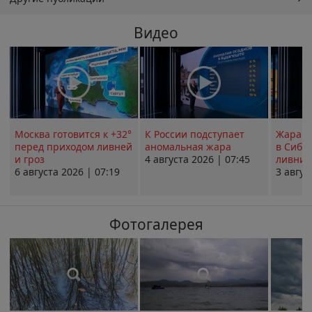
Видео
Москва готовится к +32°
К России подступает
Жара в
перед приходом ливней
аномальная жара
в Сиби
и гроз
4 августа 2026 | 07:45
ливни 
6 августа 2026 | 07:19
3 авгус
Фотогалерея