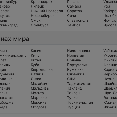
атеринбург
Красноярск
Рязань
Ульяно
аново
Липецк
Самара
Уфа
евск
Нижний Новгород
Саратов
Хабаро
кутск
Новосибирск
Сочи
Челяби
зань
Омск
Ставрополь
Якутск
лининград
Оренбург
Тамбов
Яросла
анах мира
узия
Кения
Нидерланды
Узбеки
миниканская республика
Кипр
Норвегия
Украин
ипет
Китай
Польша
Финлян
раиль
Куба
Португалия
Франц
дия
Кыргызстан
Румыния
Хорват
донезия
Латвия
Словакия
Черног
рдания
Литва
США
Чехия
ландия
Малайзия
Таджикистан
Швейц
пания
Мальдивы
Тайланд
Швеци
алия
Мальта
Тайвань
Шри-Л
захстан
Марокко
Тунис
Эстони
мбоджа
Мексика
Туркменистан
Южная
нада
Молдова
Турция
Япония