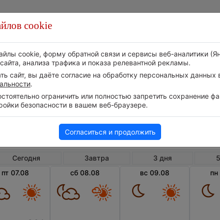
йлов cookie
Стихия
Природа
Технологии
Видео
айлы cookie, форму обратной связи и сервисы веб-аналитики (Я
сайта, анализа трафика и показа релевантной рекламы.
ь сайт, вы даёте согласие на обработку персональных данных в
альности
.
тоятельно ограничить или полностью запретить сохранение фай
ройки безопасности в вашем веб-браузере.
Беларусь
Гомельская область
Рудня-Марим
Погода в Рудне-Маримонове
Согласиться и продолжить
Сегодня
Завтра
3 дня
5
пт 07.08
сб 08.08
вс 09.08
пн