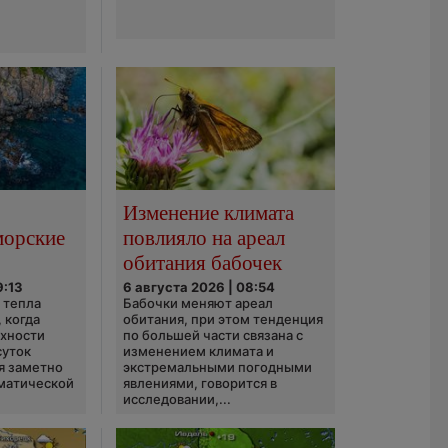
Изменение климата
морские
повлияло на ареал
обитания бабочек
9:13
6 августа 2026 | 08:54
 тепла
Бабочки меняют ареал
 когда
обитания, при этом тенденция
рхности
по большей части связана с
суток
изменением климата и
я заметно
экстремальными погодными
матической
явлениями, говорится в
исследовании,...