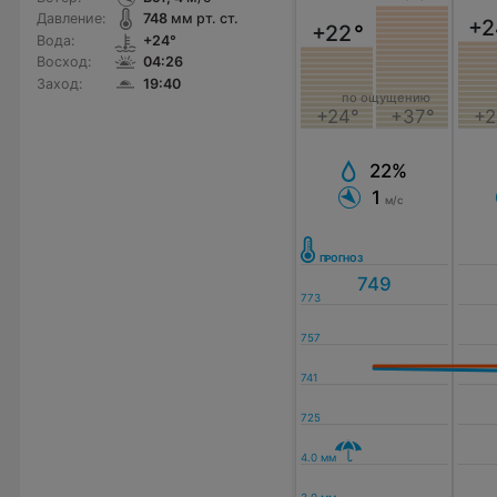
Давление:
748
мм рт. ст.
+2
+22
°
Вода:
+24°
Восход:
04:26
Заход:
19:40
по ощущению
+2
+24°
+37°
22%
1
м/с