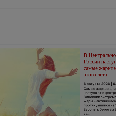
В Центральн
России насту
самые жаркие
этого лета
6 августа 2026 | 
Самые жаркие дни 
наступают в центр
Виновник экстрем
жары – антициклон
протянувшийся из
Европы к берегам 
за...