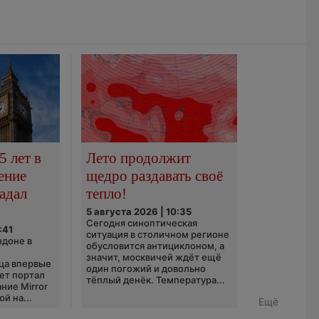
5 лет в
Лето продолжит
ение
щедро раздавать своё
адал
тепло!
5 августа 2026 | 10:35
Сегодня синоптическая
:41
ситуация в столичном регионе
ндоне в
обусловится антициклоном, а
значит, москвичей ждёт ещё
ца впервые
один погожий и довольно
ает портал
тёплый денёк. Температура...
ние Mirror
й на...
Ещё