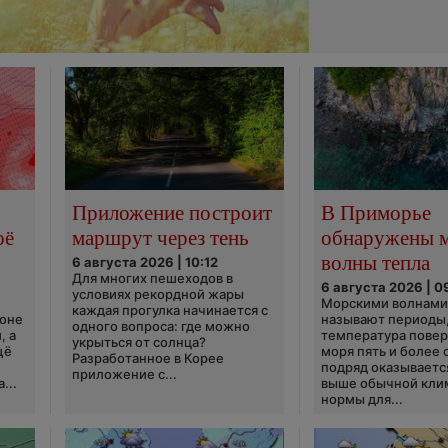
Приложение построит
В Приморье
оё
маршрут через тень
обнаружены 
волны тепла
6 августа 2026 | 10:12
Для многих пешеходов в
6 августа 2026 | 0
условиях рекордной жары
Морскими волнами
каждая прогулка начинается с
ионе
называют периоды,
одного вопроса: где можно
, а
температура пове
укрыться от солнца?
щё
моря пять и более 
Разработанное в Корее
подряд оказываетс
приложение с...
...
выше обычной кли
нормы для...