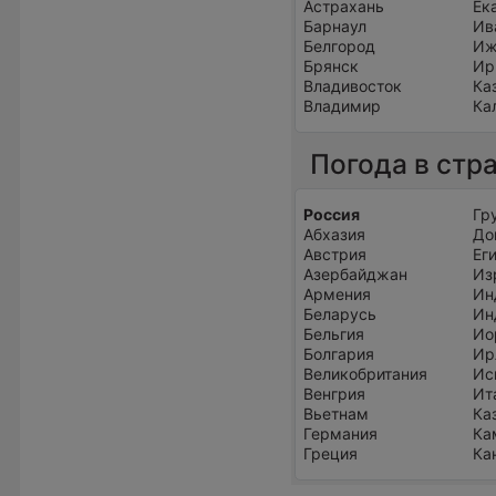
Астрахань
Ек
Барнаул
Ив
Белгород
Иж
Брянск
Ир
Владивосток
Ка
Владимир
Ка
Погода в стр
Россия
Гр
Абхазия
До
Австрия
Ег
Азербайджан
Из
Армения
Ин
Беларусь
Ин
Бельгия
Ио
Болгария
Ир
Великобритания
Ис
Венгрия
Ит
Вьетнам
Ка
Германия
Ка
Греция
Ка