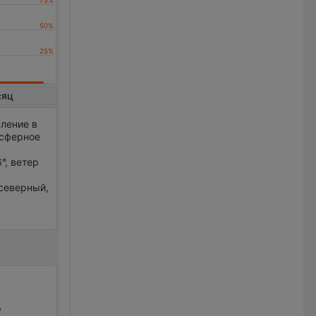
сяц
ление в
осферное
°, ветер
 северный,
ь