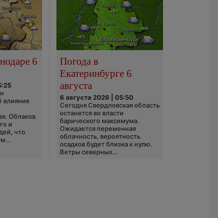
нодаре 6
Погода в
Екатеринбурге 6
августа
5:25
он
6 августа 2026 | 05:50
ё влияние
Сегодня Свердловская область
ю
останется во власти
ая. Облаков
барического максимума.
го и
Ожидается переменная
дей, что
облачность, вероятность
м...
осадков будет близка к нулю.
Ветры северных...