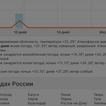
10 дней
14 дней
Ме
еременная облачность, температура +23..25°. Атмосферное дав
 днем
ясная погода, +31..33°, ветер северный, умеренный. Атм
мы. .
ток ожидается малооблачная погода; ночью +14..16°, днем +24..26
нный.
ок ожидается ясная погода; ночью +11..13°, днем +24..26°, ветер
сная погода; ночью +13..15°, днем +27..29°, ветер слабый.
одах России
лгоград
Калуга
Пенза
Тверь
логда
Киров
Пермь
Тула
ронеж
Краснодар
Ростов-на-Дону
Тюмен