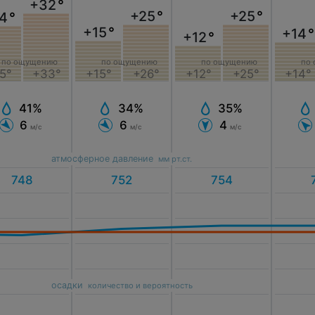
+32
°
+25
°
+25
°
4
°
+15
°
+14
°
+12
°
по ощущению
по
по ощущению
по ощущению
5°
+33°
+14°
+15°
+26°
+12°
+25°
41%
34%
35%
6
6
4
м/с
м/с
м/с
атмосферное давление
мм рт.ст.
осадки
количество и вероятность