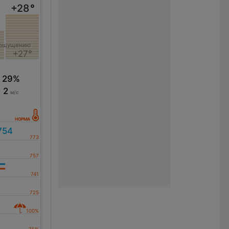
+28
°
 ощущению
+27°
29%
2
м/с