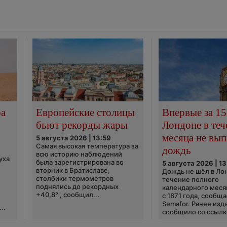
ра
Европейские столицы
Впервые за 15
бьют рекорды жары
Лондоне в теч
месяца не вып
5 августа 2026 | 13:59
Самая высокая температура за
дождь
всю историю наблюдений
уха
была зарегистрирована во
5 августа 2026 | 13
вторник в Братиславе,
Дождь не шёл в Ло
столбики термометров
течение полного
поднялись до рекордных
календарного меся
+40,8° , сообщил...
с 1871 года, сообщ
Semafor. Ранее изда
..
сообщило со ссылко