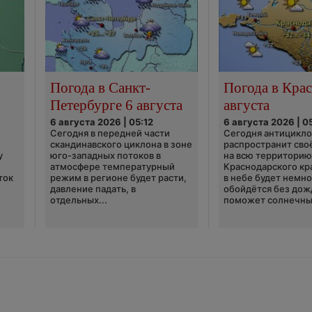
Погода в Санкт-
Погода в Крас
Петербурге 6 августа
августа
6 августа 2026 | 05:12
6 августа 2026 | 0
Сегодня в передней части
Сегодня антицикл
скандинавского циклона в зоне
распространит сво
у
юго-западных потоков в
на всю территори
атмосфере температурный
Краснодарского кр
ток
режим в регионе будет расти,
в небе будет немно
давление падать, в
обойдётся без дож
отдельных...
поможет солнечны