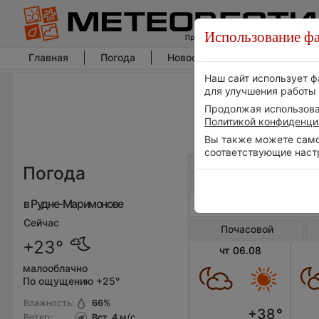
Использование фа
Главная
Погода
Новости погоды
Климат
Наш сайт использует ф
для улучшения работы 
Продолжая использоват
Политикой конфиденци
Вы также можете самос
соответствующие наст
Весь мир
Погода
в Рудне-Маримонове
Сейчас
Почасовой
+23°
чт 06.08
малооблачно
По ощущению +25°
Влажность:
66
%
+38
°
Ветер:
Вст, 4
м/с