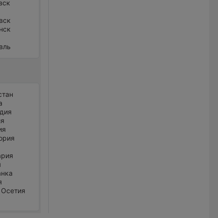
вск
вск
нск
вль
стан
а
дия
ия
ия
ория
ария
я
анка
я
 Осетия