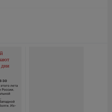
ой
пают
 дни
03:30
этого лета
е России.
альной
,
 Западной
Волги. Из-