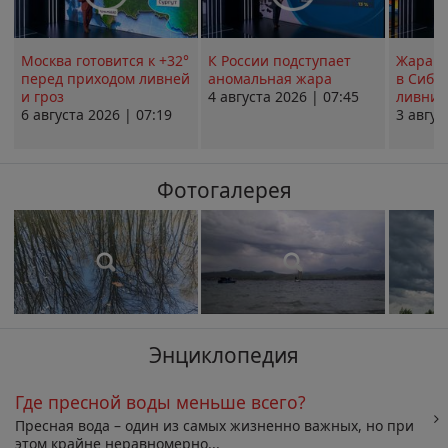
Москва готовится к +32°
К России подступает
Жара в
перед приходом ливней
аномальная жара
в Сиби
и гроз
4 августа 2026 | 07:45
ливни 
6 августа 2026 | 07:19
3 авгус
Фотогалерея
Энциклопедия
Где пресной воды меньше всего?
Пресная вода – один из самых жизненно важных, но при
этом крайне неравномерно...