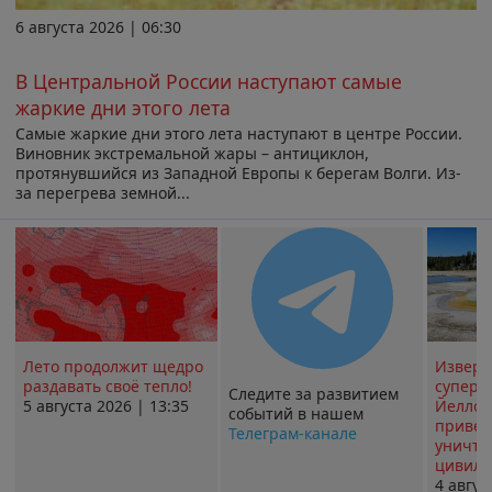
6 августа 2026 | 06:30
В Центральной России наступают самые
жаркие дни этого лета
Самые жаркие дни этого лета наступают в центре России.
Виновник экстремальной жары – антициклон,
протянувшийся из Западной Европы к берегам Волги. Из-
за перегрева земной...
Лето продолжит щедро
Извер
раздавать своё тепло!
суперв
Следите за развитием
5 августа 2026 | 13:35
Йеллоу
событий в нашем
привед
Телеграм-канале
уничт
цивили
4 авгус