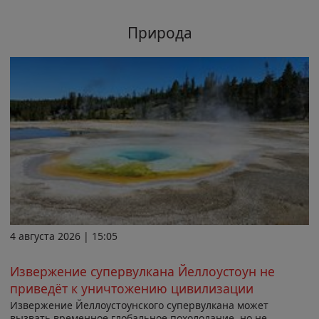
Природа
4 августа 2026 | 15:05
Извержение супервулкана Йеллоустоун не
приведёт к уничтожению цивилизации
Извержение Йеллоустоунского супервулкана может
вызвать временное глобальное похолодание, но не