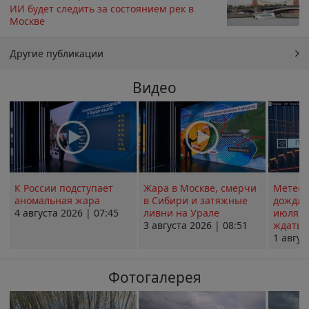
ИИ будет следить за состоянием рек в
Москве
Другие публикации
Видео
К России подступает
Жара в Москве, смерчи
Метеои
аномальная жара
в Сибири и затяжные
дождли
4 августа 2026 | 07:45
ливни на Урале
июля; 
3 августа 2026 | 08:51
ждать о
1 авгус
Фотогалерея