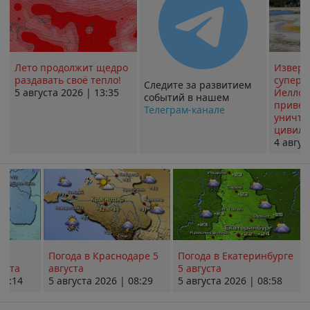
Лето продолжит щедро
Извер
раздавать своё тепло!
суперв
Следите за развитием
5 августа 2026 | 13:35
Йеллоу
событий в нашем
привед
Телеграм-канале
уничт
цивили
4 авгус
Погода в Краснодаре 5
Погода в Екатеринбурге
уста
августа
5 августа
08:14
5 августа 2026 | 08:29
5 августа 2026 | 08:58