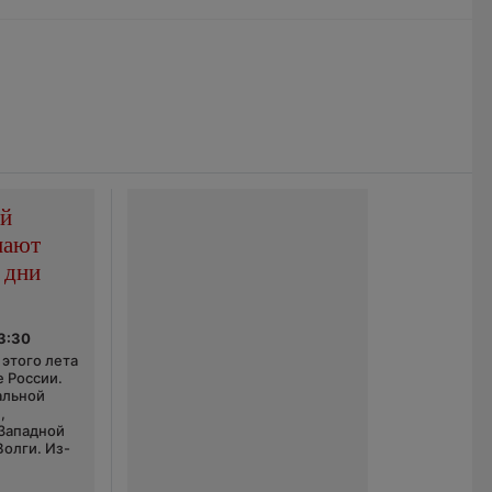
ой
пают
 дни
03:30
этого лета
е России.
альной
,
 Западной
Волги. Из-