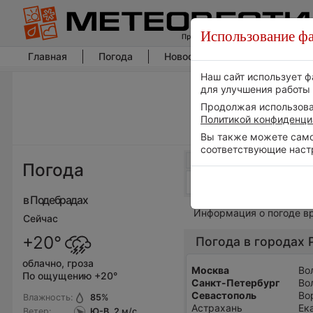
Использование фа
Главная
Погода
Новости погоды
Климат
Наш сайт использует ф
для улучшения работы 
Продолжая использоват
Политикой конфиденци
Вы также можете самос
соответствующие наст
Погода
в Подебрадах
Информация о погоде в
Сейчас
+20°
Погода в городах 
облачно, гроза
Москва
Во
По ощущению +20°
Санкт-Петербург
Во
Севастополь
Во
Влажность:
85
%
Астрахань
Ек
Ветер:
Ю-В, 2
м/с