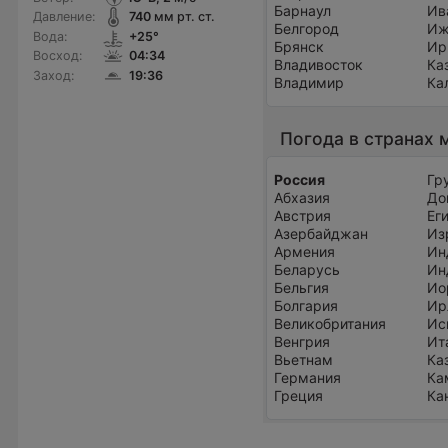
Барнаул
Ив
Давление:
740
мм рт. ст.
Белгород
Иж
Вода:
+25°
Брянск
Ир
Восход:
04:34
Владивосток
Ка
Заход:
19:36
Владимир
Ка
Погода в странах 
Россия
Гр
Абхазия
До
Австрия
Ег
Азербайджан
Из
Армения
Ин
Беларусь
Ин
Бельгия
Ио
Болгария
Ир
Великобритания
Ис
Венгрия
Ит
Вьетнам
Ка
Германия
Ка
Греция
Ка