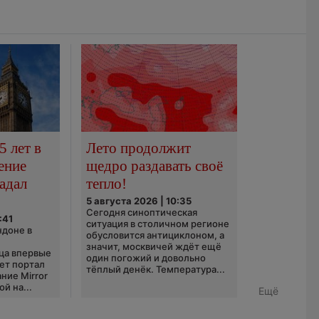
5 лет в
Лето продолжит
ение
щедро раздавать своё
адал
тепло!
5 августа 2026 | 10:35
Сегодня синоптическая
:41
ситуация в столичном регионе
ндоне в
обусловится антициклоном, а
значит, москвичей ждёт ещё
ца впервые
один погожий и довольно
ает портал
тёплый денёк. Температура...
ние Mirror
й на...
Ещё