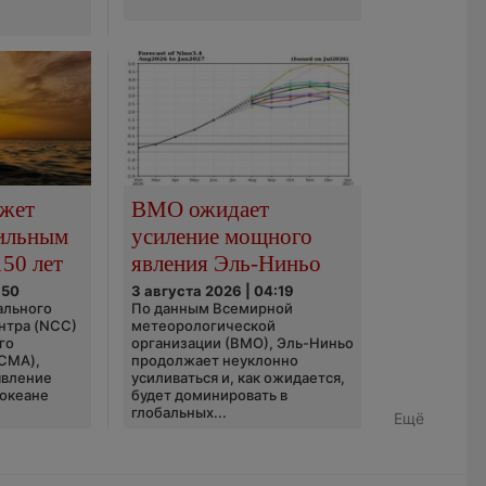
ожет
ВМО ожидает
сильным
усиление мощного
150 лет
явления Эль-Ниньо
:50
3 августа 2026 | 04:19
ального
По данным Всемирной
нтра (NCC)
метеорологической
го
организации (ВМО), Эль-Ниньо
(CMA),
продолжает неуклонно
явление
усиливаться и, как ожидается,
 океане
будет доминировать в
глобальных...
Ещё