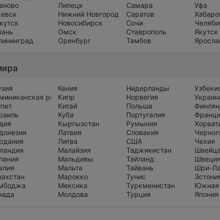
аново
Липецк
Самара
Уфа
евск
Нижний Новгород
Саратов
Хабаро
кутск
Новосибирск
Сочи
Челяби
зань
Омск
Ставрополь
Якутск
лининград
Оренбург
Тамбов
Яросла
мира
узия
Кения
Нидерланды
Узбеки
миниканская республика
Кипр
Норвегия
Украин
ипет
Китай
Польша
Финлян
раиль
Куба
Португалия
Франц
дия
Кыргызстан
Румыния
Хорват
донезия
Латвия
Словакия
Черног
рдания
Литва
США
Чехия
ландия
Малайзия
Таджикистан
Швейц
пания
Мальдивы
Тайланд
Швеци
алия
Мальта
Тайвань
Шри-Л
захстан
Марокко
Тунис
Эстони
мбоджа
Мексика
Туркменистан
Южная
нада
Молдова
Турция
Япония