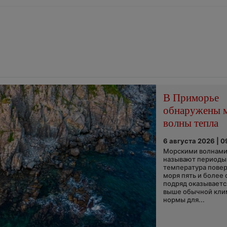
В Приморье
обнаружены 
волны тепла
6 августа 2026 | 0
Морскими волнами
называют периоды,
температура пове
моря пять и более 
подряд оказываетс
выше обычной кли
нормы для...