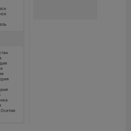
вск
нск
вль
стан
а
дия
ия
ия
ория
ария
я
анка
я
 Осетия