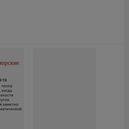
морские
9:13
 тепла
 когда
рхности
суток
я заметно
матической