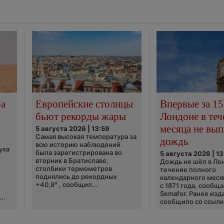
ра
Европейские столицы
Впервые за 15
бьют рекорды жары
Лондоне в теч
месяца не вып
5 августа 2026 | 13:59
Самая высокая температура за
дождь
всю историю наблюдений
уха
была зарегистрирована во
5 августа 2026 | 13
вторник в Братиславе,
Дождь не шёл в Ло
столбики термометров
течение полного
поднялись до рекордных
календарного меся
+40,8° , сообщил...
с 1871 года, сообщ
Semafor. Ранее изда
..
сообщило со ссылко