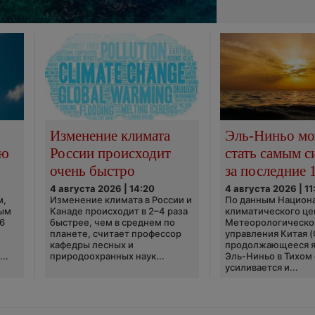
Изменение климата
Эль-Ниньо м
сю
России происходит
стать самым 
очень быстро
за последние 
4 августа 2026 | 14:20
4 августа 2026 | 11
м,
Изменение климата в России и
По данным Национ
ным
Канаде происходит в 2–4 раза
климатического це
6
быстрее, чем в среднем по
Метеорологическо
планете, считает профессор
управления Китая 
кафедры лесных и
продолжающееся 
..
природоохранных наук...
Эль-Ниньо в Тихом
усиливается и...