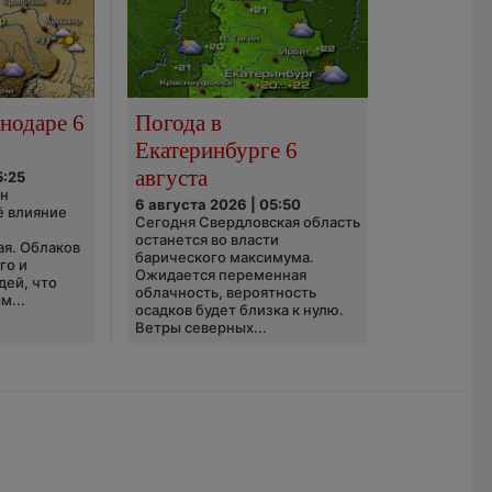
нодаре 6
Погода в
Екатеринбурге 6
августа
5:25
он
6 августа 2026 | 05:50
ё влияние
Сегодня Свердловская область
ю
останется во власти
ая. Облаков
барического максимума.
го и
Ожидается переменная
дей, что
облачность, вероятность
м...
осадков будет близка к нулю.
Ветры северных...