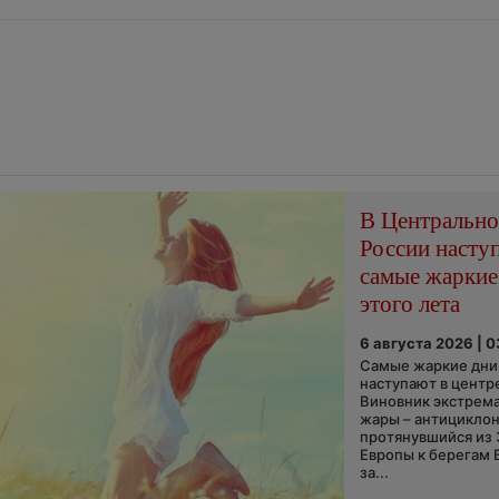
В Центральн
России насту
самые жаркие
этого лета
6 августа 2026 | 
Самые жаркие дни 
наступают в центр
Виновник экстрем
жары – антициклон
протянувшийся из
Европы к берегам 
за...