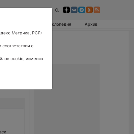
Фотогалерея
Энциклопедия
Архив
ндекс.Метрика, РСЯ)
 соответствии с
лов cookie, изменив
ь
вск