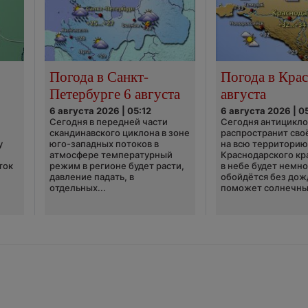
Погода в Санкт-
Погода в Крас
Петербурге 6 августа
августа
6 августа 2026 | 05:12
6 августа 2026 | 0
Сегодня в передней части
Сегодня антицикл
скандинавского циклона в зоне
распространит сво
у
юго-западных потоков в
на всю территори
атмосфере температурный
Краснодарского кр
ток
режим в регионе будет расти,
в небе будет немно
давление падать, в
обойдётся без дож
отдельных...
поможет солнечны