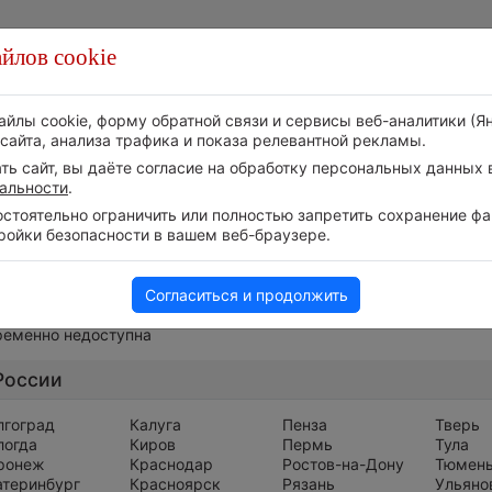
йлов cookie
Стихия
Природа
Технологии
Видео
айлы cookie, форму обратной связи и сервисы веб-аналитики (Я
сайта, анализа трафика и показа релевантной рекламы.
ь сайт, вы даёте согласие на обработку персональных данных в
альности
.
тоятельно ограничить или полностью запретить сохранение фай
ройки безопасности в вашем веб-браузере.
Весь мир
Согласиться и продолжить
ременно недоступна
России
лгоград
Калуга
Пенза
Тверь
логда
Киров
Пермь
Тула
ронеж
Краснодар
Ростов-на-Дону
Тюмен
атеринбург
Красноярск
Рязань
Ульяно