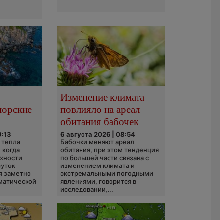
Изменение климата
морские
повлияло на ареал
обитания бабочек
9:13
6 августа 2026 | 08:54
 тепла
Бабочки меняют ареал
 когда
обитания, при этом тенденция
рхности
по большей части связана с
суток
изменением климата и
я заметно
экстремальными погодными
матической
явлениями, говорится в
исследовании,...