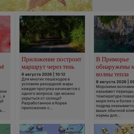
Приложение построит
В Приморье
оё
маршрут через тень
обнаружены 
волны тепла
6 августа 2026 | 10:12
Для многих пешеходов в
6 августа 2026 | 0
условиях рекордной жары
Морскими волнами
каждая прогулка начинается с
ионе
называют периоды,
одного вопроса: где можно
, а
температура пове
укрыться от солнца?
щё
моря пять и более 
Разработанное в Корее
подряд оказываетс
приложение с...
...
выше обычной кли
нормы для...