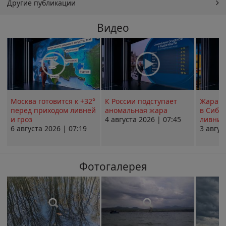
Другие публикации
Видео
Москва готовится к +32°
К России подступает
Жара в
перед приходом ливней
аномальная жара
в Сиби
и гроз
4 августа 2026 | 07:45
ливни 
6 августа 2026 | 07:19
3 авгус
Фотогалерея