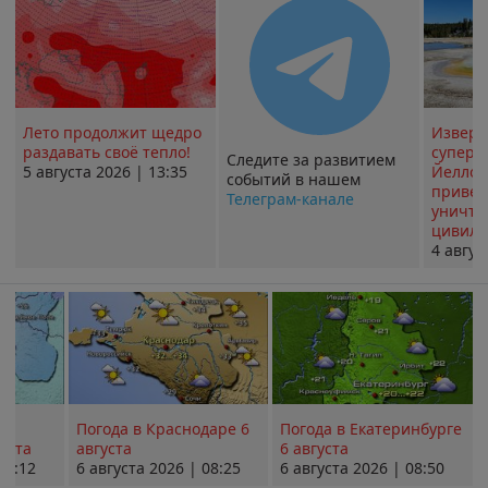
Лето продолжит щедро
Извер
раздавать своё тепло!
суперв
Следите за развитием
5 августа 2026 | 13:35
Йеллоу
событий в нашем
привед
Телеграм-канале
уничт
цивили
4 авгус
Погода в Краснодаре 6
Погода в Екатеринбурге
уста
августа
6 августа
08:12
6 августа 2026 | 08:25
6 августа 2026 | 08:50