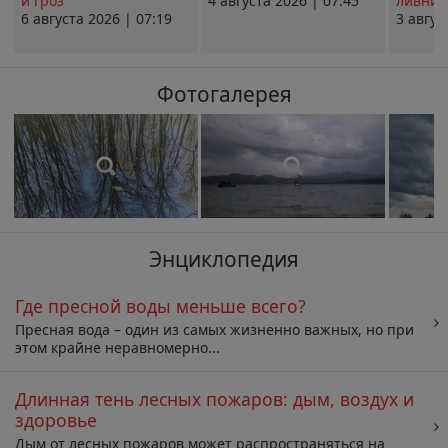
и гроз
4 августа 2026 | 07:45
ливни 
6 августа 2026 | 07:19
3 авгус
Фотогалерея
Энциклопедия
Где пресной воды меньше всего?
Пресная вода – один из самых жизненно важных, но при
этом крайне неравномерно...
Длинная тень лесных пожаров: дым, воздух и
здоровье
Дым от лесных пожаров может распространяться на