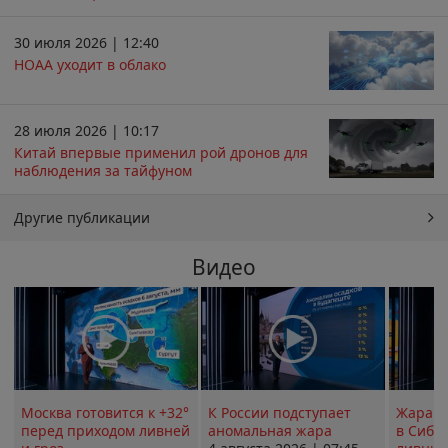
30 июля 2026 | 12:40
НОАА уходит в облако
28 июля 2026 | 10:17
Китай впервые применил рой дронов для
наблюдения за тайфуном
Другие публикации
Видео
Москва готовится к +32°
К России подступает
Жара в
перед приходом ливней
аномальная жара
в Сиби