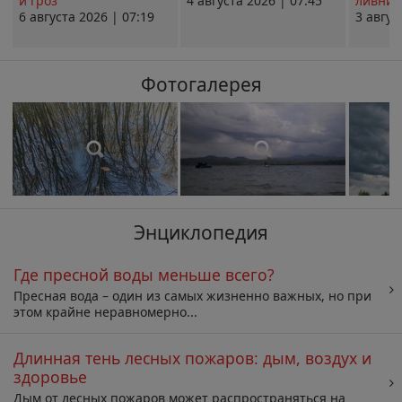
и гроз
4 августа 2026 | 07:45
ливни 
6 августа 2026 | 07:19
3 авгус
Фотогалерея
Энциклопедия
Где пресной воды меньше всего?
Пресная вода – один из самых жизненно важных, но при
этом крайне неравномерно...
Длинная тень лесных пожаров: дым, воздух и
здоровье
Дым от лесных пожаров может распространяться на