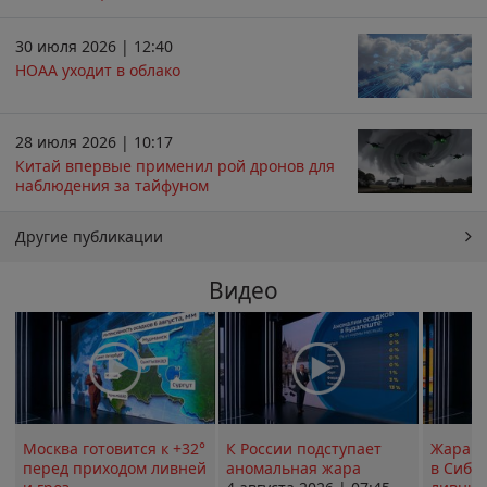
30 июля 2026 | 12:40
НОАА уходит в облако
28 июля 2026 | 10:17
Китай впервые применил рой дронов для
наблюдения за тайфуном
Другие публикации
Видео
Москва готовится к +32°
К России подступает
Жара в
перед приходом ливней
аномальная жара
в Сиби