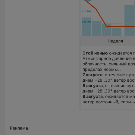
Неделя
Этой ночью
ожидается п
Атмосферное давление в
облачность, сильный дож
пределах нормы. .
7 августа
, в течение су
днем +28..30°, ветер во
8 августа
, в течение су
днем +28..30°, ветер во
9 августа
, ожидается ма
ветер восточный, сильны
Реклама