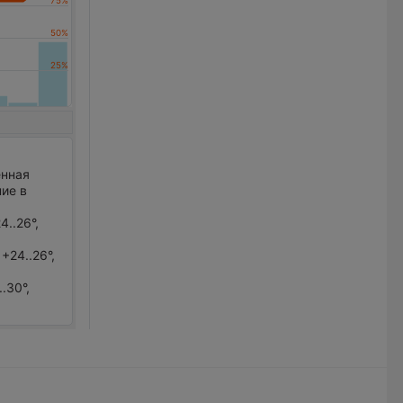
нная
ние в
..26°,
+24..26°,
.30°,