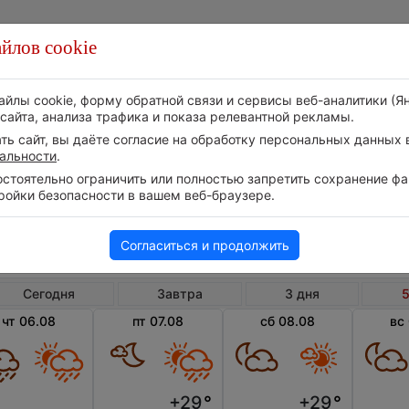
йлов cookie
Стихия
Природа
Технологии
Видео
айлы cookie, форму обратной связи и сервисы веб-аналитики (Я
сайта, анализа трафика и показа релевантной рекламы.
ь сайт, вы даёте согласие на обработку персональных данных в
альности
.
тоятельно ограничить или полностью запретить сохранение фай
ройки безопасности в вашем веб-браузере.
Пуэрто Рико
Фаха
Погода в Фахардо на 5 дней
Согласиться и продолжить
Сегодня
Завтра
3 дня
5
чт 06.08
пт 07.08
сб 08.08
вс
+29
°
+29
°