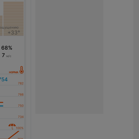
 ощущению
+33°
68%
7
м/с