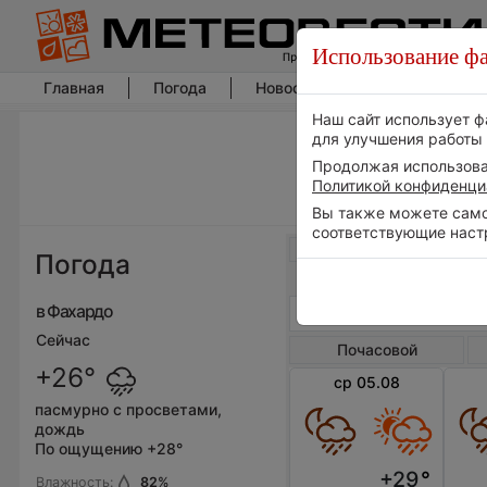
Использование фа
Главная
Погода
Новости погоды
Климат
Наш сайт использует ф
для улучшения работы 
Продолжая использоват
Политикой конфиденци
Вы также можете самос
соответствующие наст
Весь мир
Погода
в Фахардо
Сейчас
Почасовой
+26°
ср 05.08
пасмурно с просветами,
дождь
По ощущению +28°
+29
°
Влажность:
82
%