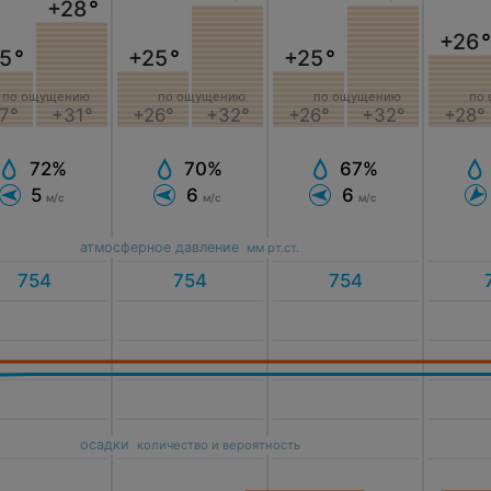
+28
°
+26
°
5
°
+25
°
+25
°
по ощущению
по ощущению
по ощущению
по
7°
+31°
+26°
+32°
+26°
+32°
+28°
72%
70%
67%
5
6
6
м/с
м/с
м/с
атмосферное давление
мм рт.ст.
осадки
количество и вероятность