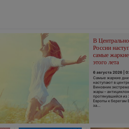
В Центральн
России насту
самые жаркие
этого лета
6 августа 2026 | 
Самые жаркие дни 
наступают в центр
Виновник экстрем
жары – антициклон
протянувшийся из
Европы к берегам 
за...