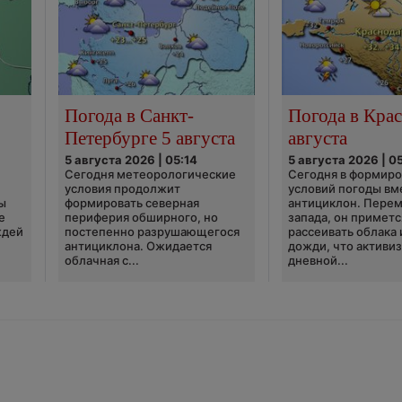
Погода в Санкт-
Погода в Крас
Петербурге 5 августа
августа
5 августа 2026 | 05:14
5 августа 2026 | 0
Сегодня метеорологические
Сегодня в формир
условия продолжит
условий погоды вм
ы
формировать северная
антициклон. Перем
е
периферия обширного, но
запада, он приметс
ждей
постепенно разрушающегося
рассеивать облака 
антициклона. Ожидается
дожди, что активи
облачная с...
дневной...