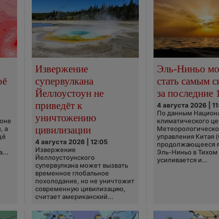
Извержение
Эль-Ниньо м
оё
супервулкана
стать самым 
Йеллоустоун не
за последние 
приведёт к
4 августа 2026 | 11
По данным Национ
уничтожению
ионе
климатического це
цивилизации
, а
Метеорологическо
щё
управления Китая 
4 августа 2026 | 12:05
продолжающееся 
Извержение
...
Эль-Ниньо в Тихом
Йеллоустоунского
усиливается и...
супервулкана может вызвать
временное глобальное
похолодание, но не уничтожит
современную цивилизацию,
считает американский...