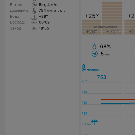
Ветер:
Вст, 4
м/с
Давление:
754
мм рт. ст.
+25
°
+2
Вода:
+29°
Восход:
06:02
по ощущению
Заход:
18:55
+26°
+32°
+2
68%
5
м/с