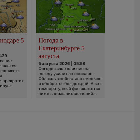
нодаре 5
Погода в
Екатеринбурге 5
августа
5:29
ование
5 августа 2026 | 05:58
ешается
Сегодня своё влияние на
ещаясь с
погоду усилит антициклон.
я
Облаков в небе станет меньше
и прекратит
и обойдётся без дождей. А вот
зирует
температурный фон окажется
ниже вчерашних значений...