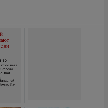
ой
пают
 дни
03:30
этого лета
е России.
альной
,
 Западной
Волги. Из-