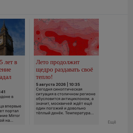
5 лет в
Лето продолжит
ение
щедро раздавать своё
адал
тепло!
5 августа 2026 | 10:35
Сегодня синоптическая
:41
ситуация в столичном регионе
ндоне в
обусловится антициклоном, а
значит, москвичей ждёт ещё
ца впервые
один погожий и довольно
ает портал
тёплый денёк. Температура...
ние Mirror
й на...
Ещё