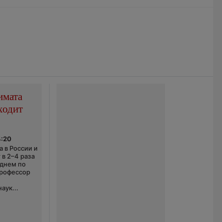
имата
ходит
4:20
 в России и
 в 2–4 раза
еднем по
профессор
аук...