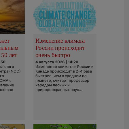
ожет
Изменение климата
сильным
России происходит
150 лет
очень быстро
:50
4 августа 2026 | 14:20
ального
Изменение климата в России и
нтра (NCC)
Канаде происходит в 2–4 раза
го
быстрее, чем в среднем по
(CMA),
планете, считает профессор
явление
кафедры лесных и
 океане
природоохранных наук...