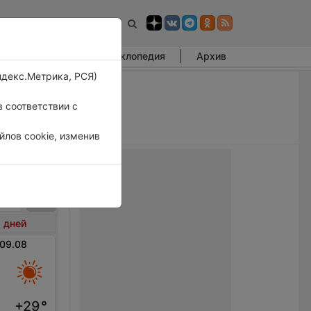
Фотогалерея
Энциклопедия
Архив
ндекс.Метрика, РСЯ)
 соответствии с
лов cookie, изменив
рдо
 дней
 09.08
+29
°