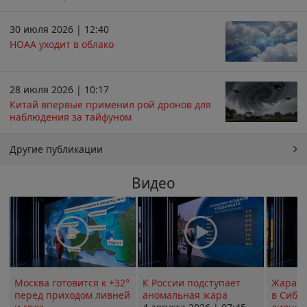
30 июля 2026 | 12:40
НОАА уходит в облако
28 июля 2026 | 10:17
Китай впервые применил рой дронов для
наблюдения за тайфуном
Другие публикации
Видео
Москва готовится к +32°
К России подступает
Жара в
перед приходом ливней
аномальная жара
в Сиби