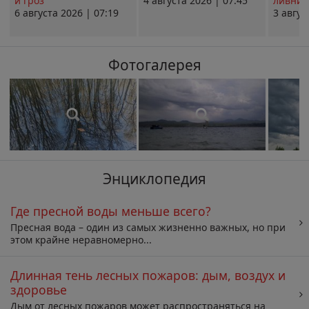
и гроз
4 августа 2026 | 07:45
ливни 
6 августа 2026 | 07:19
3 авгус
Фотогалерея
Энциклопедия
Где пресной воды меньше всего?
Пресная вода – один из самых жизненно важных, но при
этом крайне неравномерно...
Длинная тень лесных пожаров: дым, воздух и
здоровье
Дым от лесных пожаров может распространяться на