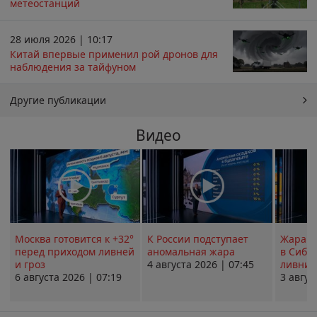
метеостанций
28 июля 2026 | 10:17
Китай впервые применил рой дронов для
наблюдения за тайфуном
Другие публикации
Видео
Москва готовится к +32°
К России подступает
Жара в
перед приходом ливней
аномальная жара
в Сиби
и гроз
4 августа 2026 | 07:45
ливни 
6 августа 2026 | 07:19
3 авгус