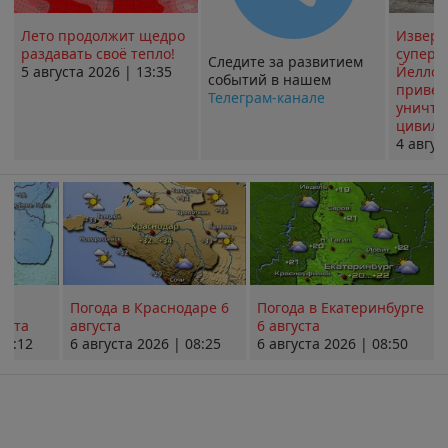
Лето продолжит щедро
Извер
раздавать своё тепло!
суперв
Следите за развитием
5 августа 2026 | 13:35
Йеллоу
событий в нашем
привед
Телеграм-канале
уничт
цивили
4 авгус
Погода в Краснодаре 6
Погода в Екатеринбурге
уста
августа
6 августа
08:12
6 августа 2026 | 08:25
6 августа 2026 | 08:50