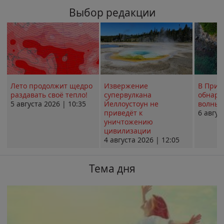
Выбор редакции
Лето продолжит щедро
Извержение
В Прим
раздавать своё тепло!
супервулкана
обнару
5 августа 2026 | 10:35
Йеллоустоун не
волны 
приведёт к
6 авгус
уничтожению
цивилизации
4 августа 2026 | 12:05
Тема дня