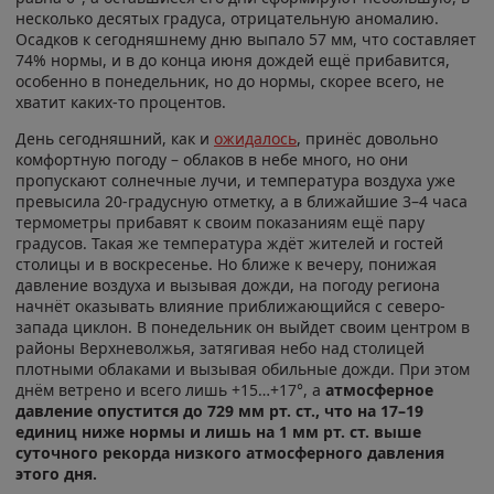
несколько десятых градуса, отрицательную аномалию.
Осадков к сегодняшнему дню выпало 57 мм, что составляет
74% нормы, и в до конца июня дождей ещё прибавится,
особенно в понедельник, но до нормы, скорее всего, не
хватит каких-то процентов.
День сегодняшний, как и
ожидалось
, принёс довольно
комфортную погоду – облаков в небе много, но они
пропускают солнечные лучи, и температура воздуха уже
превысила 20-градусную отметку, а в ближайшие 3–4 часа
термометры прибавят к своим показаниям ещё пару
градусов. Такая же температура ждёт жителей и гостей
столицы и в воскресенье. Но ближе к вечеру, понижая
давление воздуха и вызывая дожди, на погоду региона
начнёт оказывать влияние приближающийся с северо-
запада циклон. В понедельник он выйдет своим центром в
районы Верхневолжья, затягивая небо над столицей
плотными облаками и вызывая обильные дожди. При этом
днём ветрено и всего лишь +15…+17°, а
атмосферное
давление опустится до 729 мм рт. ст., что на 17–19
единиц ниже нормы и лишь на 1 мм рт. ст. выше
суточного рекорда низкого атмосферного давления
этого дня.