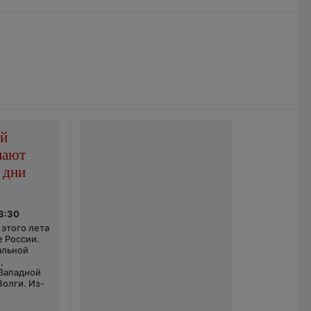
ой
пают
 дни
03:30
этого лета
е России.
альной
,
 Западной
Волги. Из-