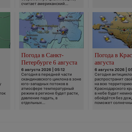
считает американский...
Погода в Санкт-
Погода в Крас
Петербурге 6 августа
августа
6 августа 2026 | 05:12
6 августа 2026 | 0
Сегодня в передней части
Сегодня антицикл
скандинавского циклона в зоне
распространит сво
у
юго-западных потоков в
на всю территори
атмосфере температурный
Краснодарского кр
ток
режим в регионе будет расти,
в небе будет немно
давление падать, в
обойдётся без дож
отдельных...
поможет солнечны