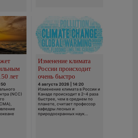
ожет
Изменение климата
сильным
России происходит
150 лет
очень быстро
:50
4 августа 2026 | 14:20
ального
Изменение климата в России и
нтра (NCC)
Канаде происходит в 2–4 раза
го
быстрее, чем в среднем по
(CMA),
планете, считает профессор
явление
кафедры лесных и
 океане
природоохранных наук...