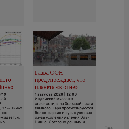
Глава ООН
ного
предупреждает, что
Ниньо
планета «в огне»
4:19
1 августа 2026 | 12:03
ной
Индийский муссон в
й
опасности, и на большей части
, Эль-Ниньо
земного шара прогнозируются
онно
более жаркие и сухие условия
 ожидается,
из-за усиления явления Эль-
ь в
Ниньо. Согласно данным и...
Ещё