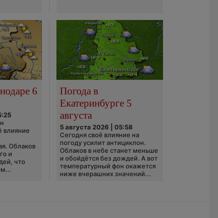
нодаре 6
Погода в
Екатеринбурге 5
августа
5:25
он
5 августа 2026 | 05:58
ё влияние
Сегодня своё влияние на
ю
погоду усилит антициклон.
ая. Облаков
Облаков в небе станет меньше
го и
и обойдётся без дождей. А вот
дей, что
температурный фон окажется
м...
ниже вчерашних значений...