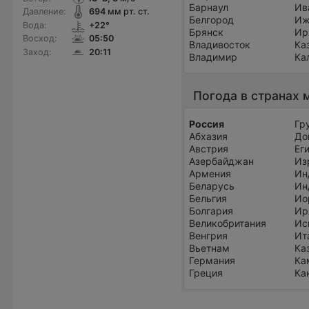
Барнаул
Ив
Давление:
694
мм рт. ст.
Белгород
Иж
Вода:
+22°
Брянск
Ир
Восход:
05:50
Владивосток
Ка
Заход:
20:11
Владимир
Ка
Погода в странах 
Россия
Гр
Абхазия
До
Австрия
Ег
Азербайджан
Из
Армения
Ин
Беларусь
Ин
Бельгия
Ио
Болгария
Ир
Великобритания
Ис
Венгрия
Ит
Вьетнам
Ка
Германия
Ка
Греция
Ка