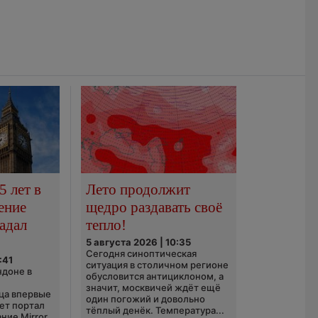
5 лет в
Лето продолжит
ение
щедро раздавать своё
адал
тепло!
5 августа 2026 | 10:35
Сегодня синоптическая
:41
ситуация в столичном регионе
ндоне в
обусловится антициклоном, а
значит, москвичей ждёт ещё
ца впервые
один погожий и довольно
ает портал
тёплый денёк. Температура...
ние Mirror