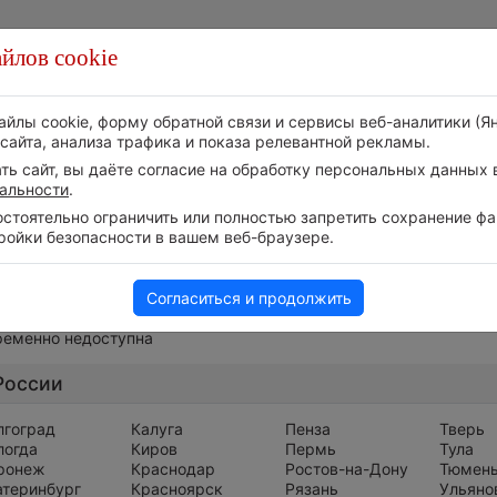
йлов cookie
Стихия
Природа
Технологии
Видео
айлы cookie, форму обратной связи и сервисы веб-аналитики (Я
сайта, анализа трафика и показа релевантной рекламы.
ь сайт, вы даёте согласие на обработку персональных данных в
альности
.
тоятельно ограничить или полностью запретить сохранение фай
ройки безопасности в вашем веб-браузере.
Весь мир
Согласиться и продолжить
ременно недоступна
России
лгоград
Калуга
Пенза
Тверь
логда
Киров
Пермь
Тула
ронеж
Краснодар
Ростов-на-Дону
Тюмен
атеринбург
Красноярск
Рязань
Ульяно