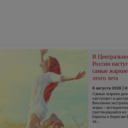
В Центральн
России насту
самые жаркие
этого лета
6 августа 2026 | 
Самые жаркие дни 
наступают в центр
Виновник экстрем
жары – антициклон
протянувшийся из
Европы к берегам 
за...