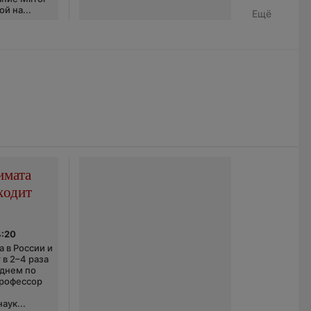
й на...
Ещё
имата
ходит
4:20
 в России и
 в 2–4 раза
еднем по
профессор
аук...