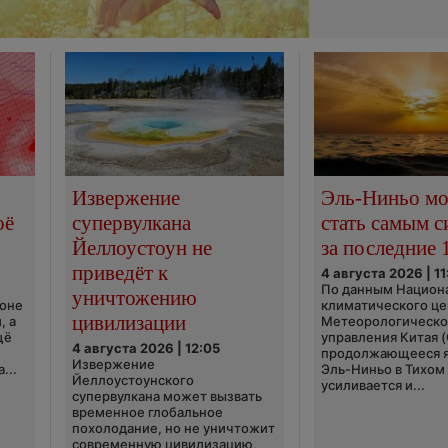
Извержение
Эль-Ниньо м
оё
супервулкана
стать самым 
Йеллоустоун не
за последние 
приведёт к
4 августа 2026 | 11
По данным Национ
уничтожению
ионе
климатического це
цивилизации
, а
Метеорологическо
щё
управления Китая 
4 августа 2026 | 12:05
продолжающееся 
Извержение
...
Эль-Ниньо в Тихом
Йеллоустоунского
усиливается и...
супервулкана может вызвать
временное глобальное
похолодание, но не уничтожит
современную цивилизацию,