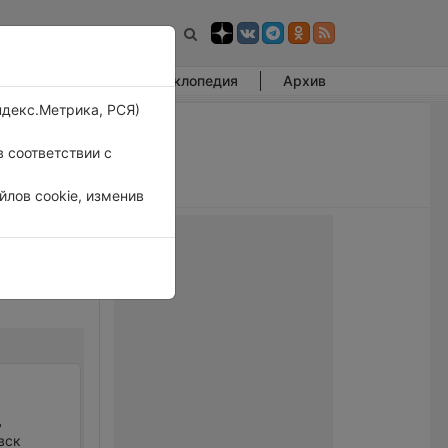
Фотогалерея
Энциклопедия
Архив
ндекс.Метрика, РСЯ)
 соответствии с
лов cookie, изменив
ь
вск