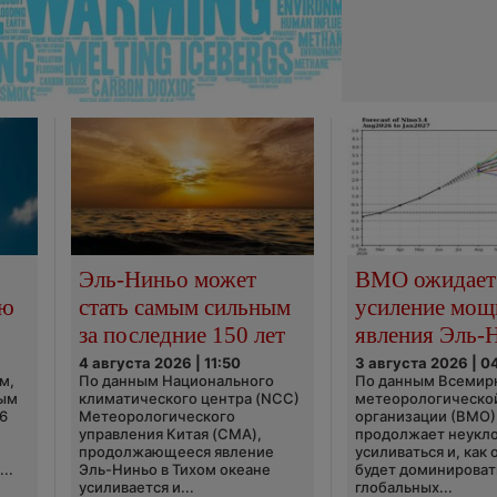
Эль-Ниньо может
ВМО ожидает
сю
стать самым сильным
усиление мощ
за последние 150 лет
явления Эль-
4 августа 2026 | 11:50
3 августа 2026 | 0
м,
По данным Национального
По данным Всемир
ным
климатического центра (NCC)
метеорологическо
6
Метеорологического
организации (ВМО)
управления Китая (CMA),
продолжает неукл
продолжающееся явление
усиливаться и, как
..
Эль-Ниньо в Тихом океане
будет доминироват
усиливается и...
глобальных...