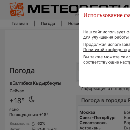
Использование фа
Главная
Погода
Новости погоды
Климат
Наш сайт использует ф
для улучшения работы 
Продолжая использоват
Политикой конфиденци
Вы также можете самос
соответствующие наст
Погода
в Балгабека Кыдырбекулы
Информация о погоде в
Сейчас
+18°
Погода в городах 
ясно
Москва
Во
По ощущению +18°
Санкт-Петербург
Во
Севастополь
Во
Влажность:
62
%
Астрахань
Ек
Ветер:
Ю-В, 3
м/с