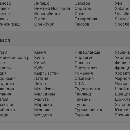
аново
Липецк
Самара
Уфа
евск
Нижний Новгород
Саратов
Хабаро
кутск
Новосибирск
Сочи
Челяби
зань
Омск
Ставрополь
Якутск
лининград
Оренбург
Тамбов
Яросла
мира
узия
Кения
Нидерланды
Узбеки
миниканская республика
Кипр
Норвегия
Украин
ипет
Китай
Польша
Финлян
раиль
Куба
Португалия
Франц
дия
Кыргызстан
Румыния
Хорват
донезия
Латвия
Словакия
Черног
рдания
Литва
США
Чехия
ландия
Малайзия
Таджикистан
Швейц
пания
Мальдивы
Тайланд
Швеци
алия
Мальта
Тайвань
Шри-Л
захстан
Марокко
Тунис
Эстони
мбоджа
Мексика
Туркменистан
Южная
нада
Молдова
Турция
Япония