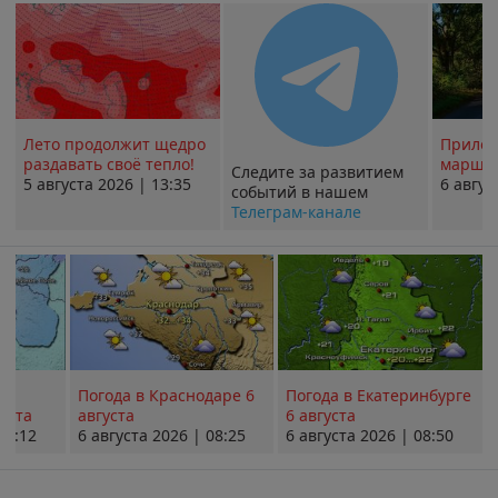
Лето продолжит щедро
Прилож
раздавать своё тепло!
маршру
Следите за развитием
5 августа 2026 | 13:35
6 авгус
событий в нашем
Телеграм-канале
Погода в Краснодаре 6
Погода в Екатеринбурге
уста
августа
6 августа
08:12
6 августа 2026 | 08:25
6 августа 2026 | 08:50