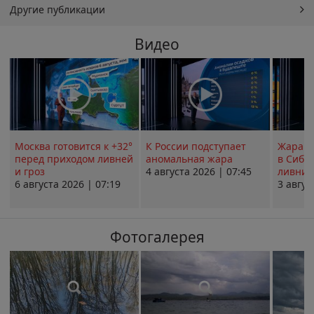
Другие публикации
Видео
Москва готовится к +32°
К России подступает
Жара в
перед приходом ливней
аномальная жара
в Сиби
и гроз
4 августа 2026 | 07:45
ливни 
6 августа 2026 | 07:19
3 авгус
Фотогалерея