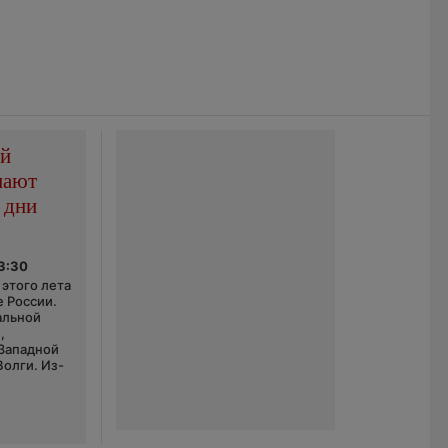
ой
пают
 дни
03:30
этого лета
е России.
альной
,
 Западной
Волги. Из-