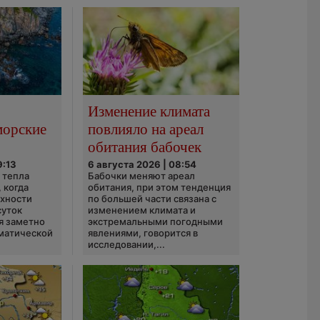
Изменение климата
морские
повлияло на ареал
обитания бабочек
9:13
6 августа 2026 | 08:54
 тепла
Бабочки меняют ареал
 когда
обитания, при этом тенденция
рхности
по большей части связана с
суток
изменением климата и
я заметно
экстремальными погодными
матической
явлениями, говорится в
исследовании,...