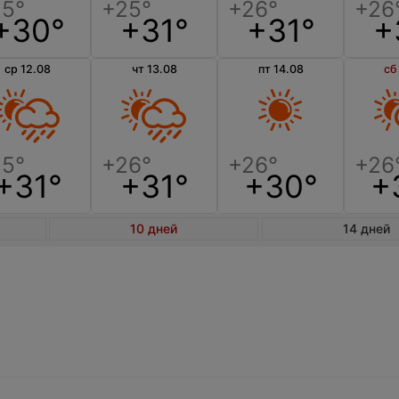
+30°
+31°
+31°
+
ср 12.08
чт 13.08
пт 14.08
сб
+31°
+31°
+30°
+
10 дней
14 дней