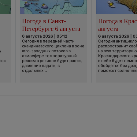
Погода в Санкт-
Погода в Крас
Петербурге 6 августа
августа
6 августа 2026 | 05:12
6 августа 2026 | 0
Сегодня в передней части
Сегодня антицикл
скандинавского циклона в зоне
распространит сво
у
юго-западных потоков в
на всю территори
атмосфере температурный
Краснодарского кр
ток
режим в регионе будет расти,
в небе будет немно
давление падать, в
обойдётся без дож
отдельных...
поможет солнечны