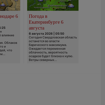
нодаре 6
Погода в
Екатеринбурге 6
августа
5:25
он
6 августа 2026 | 05:50
ё влияние
Сегодня Свердловская область
ю
останется во власти
ая. Облаков
барического максимума.
го и
Ожидается переменная
дей, что
облачность, вероятность
м...
осадков будет близка к нулю.
Ветры северных...