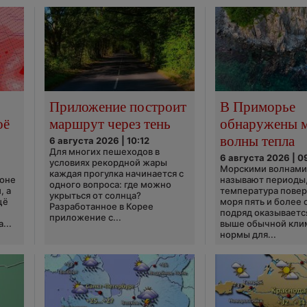
Приложение построит
В Приморье
оё
маршрут через тень
обнаружены 
волны тепла
6 августа 2026 | 10:12
Для многих пешеходов в
6 августа 2026 | 0
условиях рекордной жары
Морскими волнами
каждая прогулка начинается с
ионе
называют периоды,
одного вопроса: где можно
, а
температура пове
укрыться от солнца?
щё
моря пять и более 
Разработанное в Корее
подряд оказываетс
приложение с...
...
выше обычной кли
нормы для...