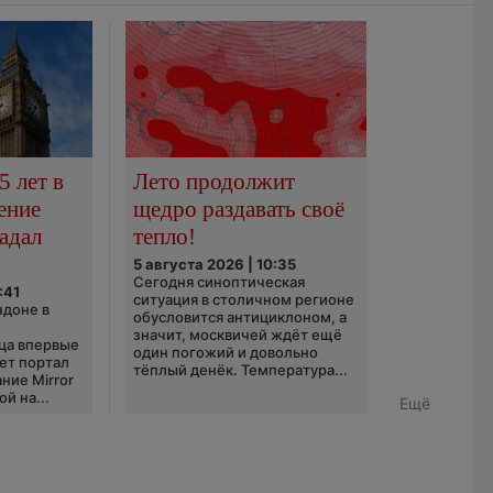
5 лет в
Лето продолжит
ение
щедро раздавать своё
адал
тепло!
5 августа 2026 | 10:35
Сегодня синоптическая
:41
ситуация в столичном регионе
ндоне в
обусловится антициклоном, а
значит, москвичей ждёт ещё
ца впервые
один погожий и довольно
ает портал
тёплый денёк. Температура...
ние Mirror
й на...
Ещё