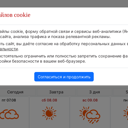
йлов cookie
Стихия
Природа
Технологии
Видео
айлы cookie, форму обратной связи и сервисы веб-аналитики (Я
сайта, анализа трафика и показа релевантной рекламы.
ь сайт, вы даёте согласие на обработку персональных данных в
альности
.
тоятельно ограничить или полностью запретить сохранение фай
ройки безопасности в вашем веб-браузере.
Пуэрто Рико
Карол
Погода в Каролине на 10 дней
Согласиться и продолжить
Сегодня
Завтра
3 дня
5
пт 07.08
сб 08.08
вс 09.08
пн