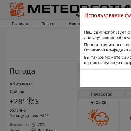
Использование фа
Главная
Погода
Новости погоды
Климат
Наш сайт использует ф
для улучшения работы 
Продолжая использоват
Политикой конфиденци
Вы также можете самос
соответствующие наст
Весь мир
Погода
в Каролине
Сейчас
Почасовой
+28°
чт 06.08
облачно
По ощущению +31°
Влажность:
70
%
Ветер:
Вст, 6
м/с