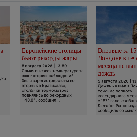
ра
Европейские столицы
Впервые за 15
бьют рекорды жары
Лондоне в теч
месяца не вып
5 августа 2026 | 13:59
Самая высокая температура за
дождь
всю историю наблюдений
уха
была зарегистрирована во
5 августа 2026 | 13
вторник в Братиславе,
Дождь не шёл в Ло
столбики термометров
течение полного
поднялись до рекордных
календарного меся
+40,8° , сообщил...
с 1871 года, сообщ
Semafor. Ранее изда
..
сообщило со ссылко