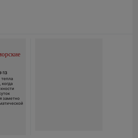
морские
9:13
 тепла
 когда
рхности
суток
я заметно
матической