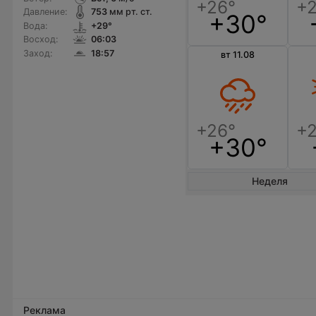
Давление:
753
мм рт. ст.
+30°
Вода:
+29°
Восход:
06:03
Заход:
18:57
вт 11.08
+30°
Неделя
Реклама