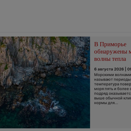
В Приморье
обнаружены 
волны тепла
6 августа 2026 | 0
Морскими волнами
называют периоды,
температура пове
моря пять и более 
подряд оказываетс
выше обычной кли
нормы для...