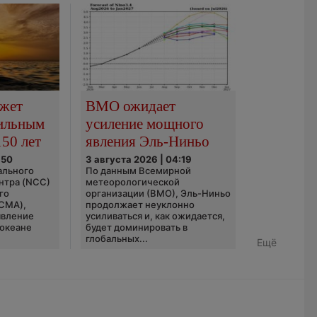
ожет
ВМО ожидает
сильным
усиление мощного
150 лет
явления Эль-Ниньо
:50
3 августа 2026 | 04:19
ального
По данным Всемирной
нтра (NCC)
метеорологической
го
организации (ВМО), Эль-Ниньо
(CMA),
продолжает неуклонно
явление
усиливаться и, как ожидается,
 океане
будет доминировать в
глобальных...
Ещё