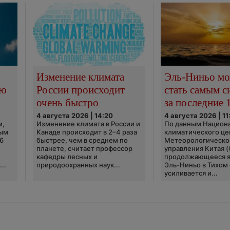
Изменение климата
Эль-Ниньо м
сю
России происходит
стать самым 
очень быстро
за последние 
4 августа 2026 | 14:20
4 августа 2026 | 11
м,
Изменение климата в России и
По данным Национ
ным
Канаде происходит в 2–4 раза
климатического це
6
быстрее, чем в среднем по
Метеорологическо
планете, считает профессор
управления Китая 
кафедры лесных и
продолжающееся 
..
природоохранных наук...
Эль-Ниньо в Тихом
усиливается и...