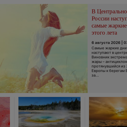
В Центральн
России насту
самые жаркие
этого лета
6 августа 2026 | 
Самые жаркие дни 
наступают в центр
Виновник экстрем
жары – антициклон
протянувшийся из
Европы к берегам 
за...