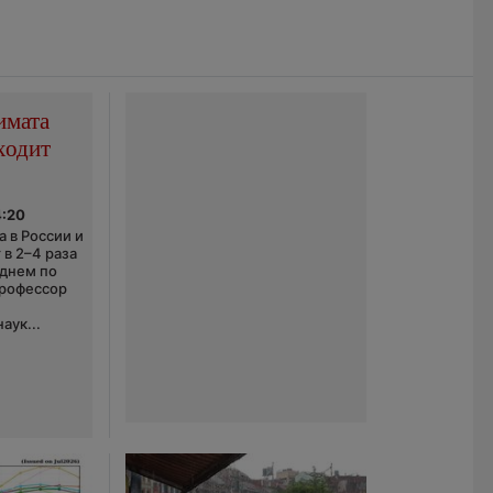
имата
ходит
4:20
 в России и
 в 2–4 раза
еднем по
профессор
аук...