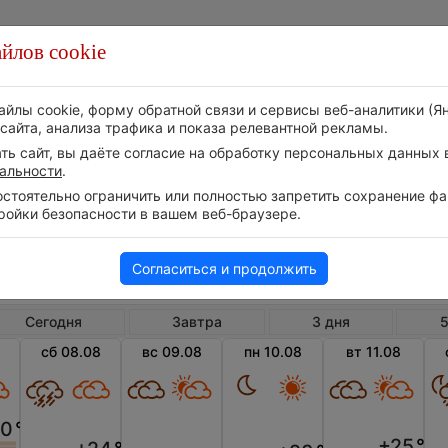
йлов cookie
Стихия
Природа
Технологии
Видео
айлы cookie, форму обратной связи и сервисы веб-аналитики (Я
сайта, анализа трафика и показа релевантной рекламы.
ь сайт, вы даёте согласие на обработку персональных данных в
альности
.
тоятельно ограничить или полностью запретить сохранение фай
ройки безопасности в вашем веб-браузере.
Россия
Владимирская область
Черк
Погода в Черкутино на неделю
Согласиться и продолжить
Сегодня
Завтра
3 дня
5
сб 08.08
вс 09.08
пн 10.08
вт 11.08
0
°
+25
°