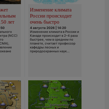
ожет
Изменение климата
сильным
России происходит
150 лет
очень быстро
:50
4 августа 2026 | 14:20
ального
Изменение климата в России и
нтра (NCC)
Канаде происходит в 2–4 раза
го
быстрее, чем в среднем по
(CMA),
планете, считает профессор
явление
кафедры лесных и
 океане
природоохранных наук...