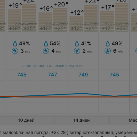
+24
°
+23
°
+20
°
+19
°
+17
°
+16
°
+
+12
°
по ощущению
по ощущению
нию
по ощущению
по ощущению
+16°
+25°
+17°
+26°
3°
+19°
+25°
+12°
+25°
+
54%
49%
49%
41%
4
6
3
2
м/с
м/с
м/с
м/с
атмосферное давление
мм рт.ст.
10 дней
14 дней
Ме
 малооблачная погода, +27..29°, ветер юго-западный, умеренны