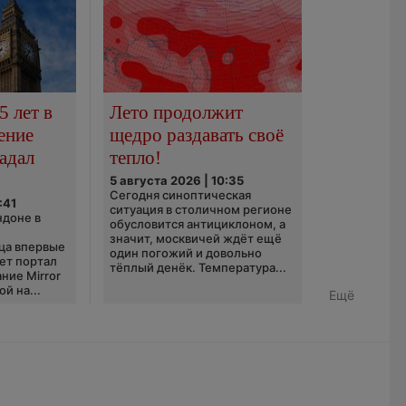
5 лет в
Лето продолжит
ение
щедро раздавать своё
адал
тепло!
5 августа 2026 | 10:35
Сегодня синоптическая
:41
ситуация в столичном регионе
ндоне в
обусловится антициклоном, а
значит, москвичей ждёт ещё
ца впервые
один погожий и довольно
ает портал
тёплый денёк. Температура...
ние Mirror
й на...
Ещё