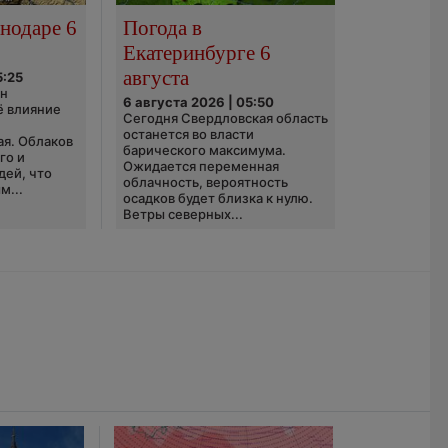
нодаре 6
Погода в
Екатеринбурге 6
августа
5:25
он
6 августа 2026 | 05:50
ё влияние
Сегодня Свердловская область
ю
останется во власти
ая. Облаков
барического максимума.
го и
Ожидается переменная
дей, что
облачность, вероятность
м...
осадков будет близка к нулю.
Ветры северных...