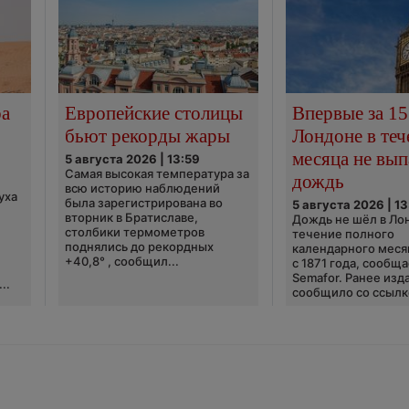
ра
Европейские столицы
Впервые за 15
бьют рекорды жары
Лондоне в теч
месяца не вып
5 августа 2026 | 13:59
Самая высокая температура за
дождь
всю историю наблюдений
уха
была зарегистрирована во
5 августа 2026 | 13
вторник в Братиславе,
Дождь не шёл в Ло
столбики термометров
течение полного
поднялись до рекордных
календарного меся
+40,8° , сообщил...
с 1871 года, сообщ
Semafor. Ранее изда
..
сообщило со ссылко