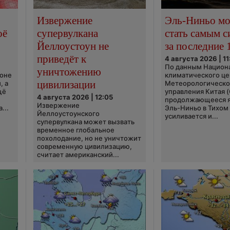
Извержение
Эль-Ниньо м
оё
супервулкана
стать самым 
Йеллоустоун не
за последние 
приведёт к
4 августа 2026 | 11
По данным Национ
уничтожению
ионе
климатического це
цивилизации
, а
Метеорологическо
щё
управления Китая 
4 августа 2026 | 12:05
продолжающееся 
Извержение
...
Эль-Ниньо в Тихом
Йеллоустоунского
усиливается и...
супервулкана может вызвать
временное глобальное
похолодание, но не уничтожит
современную цивилизацию,
считает американский...