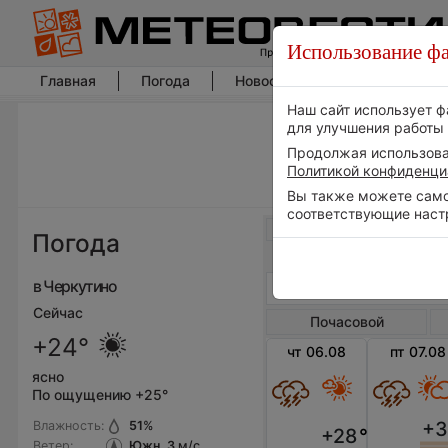
Использование фа
Главная
Погода
Новости погоды
Климат
Наш сайт использует ф
для улучшения работы 
Продолжая использоват
Политикой конфиденци
Вы также можете самос
соответствующие наст
Весь мир
Погода
в Черкутино
Сейчас
Почасовой
+24°
чт 06.08
пт 07.08
ясно
По ощущению +25°
+3
Влажность:
51
%
+28
°
Ветер:
Южн, 3
м/с