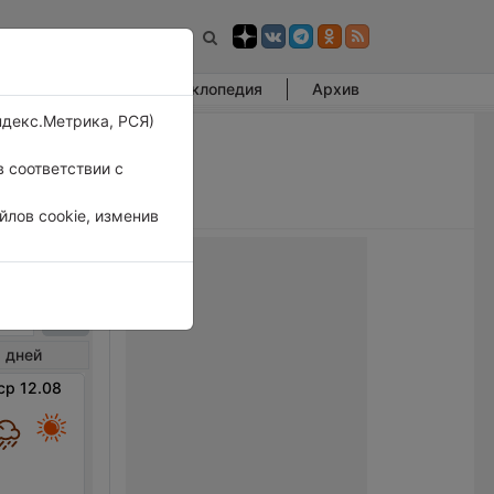
Фотогалерея
Энциклопедия
Архив
ндекс.Метрика, РСЯ)
 соответствии с
лов cookie, изменив
утино
 дней
ср 12.08