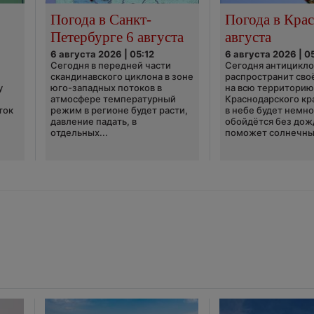
Погода в Санкт-
Погода в Крас
Петербурге 6 августа
августа
6 августа 2026 | 05:12
6 августа 2026 | 0
Сегодня в передней части
Сегодня антицикл
скандинавского циклона в зоне
распространит сво
у
юго-западных потоков в
на всю территори
атмосфере температурный
Краснодарского кр
ток
режим в регионе будет расти,
в небе будет немно
давление падать, в
обойдётся без дож
отдельных...
поможет солнечны