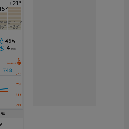
+21
°
15
°
по ощущению
15°
+25°
45%
4
м/с
сяц
й.