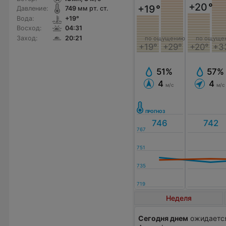
+20
°
+19
°
Давление:
749
мм рт. ст.
Вода:
+19°
Восход:
04:31
Заход:
20:21
по ощущению
по ощуще
+19°
+29°
+20°
+3
51%
57%
4
4
м/с
м/с
Неделя
Сегодня днем
ожидается