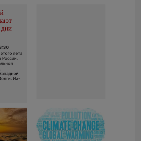
ой
пают
 дни
03:30
этого лета
е России.
альной
,
 Западной
Волги. Из-