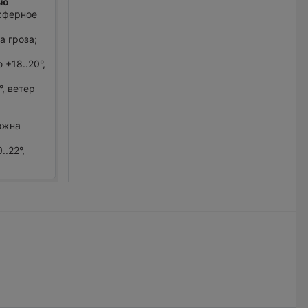
ью
осферное
а гроза;
+18..20°,
°, ветер
ожна
.22°,