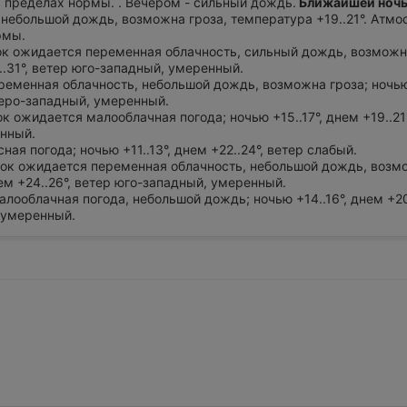
 пределах нормы. . Вечером - сильный дождь.
Ближайшей ноч
 небольшой дождь, возможна гроза, температура +19..21°. Атм
рмы.
ток ожидается переменная облачность, сильный дождь, возможн
9..31°, ветер юго-западный, умеренный.
ременная облачность, небольшой дождь, возможна гроза; ночью 
веро-западный, умеренный.
ток ожидается малооблачная погода; ночью +15..17°, днем +19..21
нный.
ная погода; ночью +11..13°, днем +22..24°, ветер слабый.
уток ожидается переменная облачность, небольшой дождь, возм
нем +24..26°, ветер юго-западный, умеренный.
алооблачная погода, небольшой дождь; ночью +14..16°, днем +20.
 умеренный.