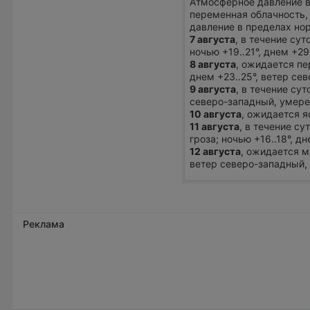
Атмосферное давление в
переменная облачность,
давление в пределах но
7 августа
, в течение су
ночью +19..21°, днем +2
8 августа
, ожидается пе
днем +23..25°, ветер се
9 августа
, в течение су
северо-западный, умере
10 августа
, ожидается яс
11 августа
, в течение с
гроза; ночью +16..18°, д
12 августа
, ожидается м
ветер северо-западный,
Реклама