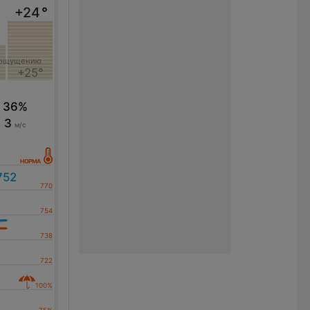
+24
°
 ощущению
+25°
36%
3
м/с