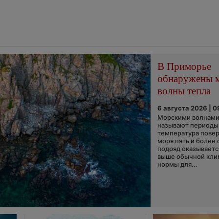
В Приморье
обнаружены 
волны тепла
6 августа 2026 | 0
Морскими волнами
называют периоды,
температура пове
моря пять и более 
подряд оказываетс
выше обычной кли
нормы для...