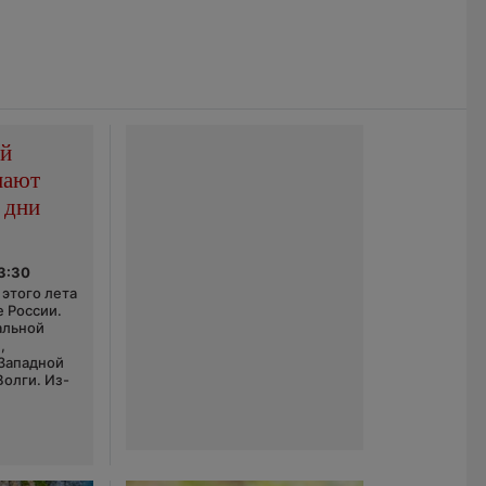
ой
пают
 дни
03:30
этого лета
е России.
альной
,
 Западной
Волги. Из-