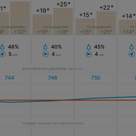
+25
°
+22
°
1
°
+19
°
+15
°
+14
°
по ощущению
по ощущению
по ощущению
по
+19°
+26°
+15°
+25°
9°
+32°
+14°
40%
45%
48%
4
4
5
м/с
м/с
м/с
атмосферное давление
мм рт.ст.
осадки
количество и вероятность