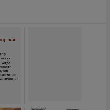
морские
9:13
 тепла
 когда
рхности
суток
я заметно
матической