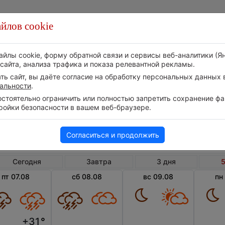
йлов cookie
Стихия
Природа
Технологии
Видео
айлы cookie, форму обратной связи и сервисы веб-аналитики (Я
сайта, анализа трафика и показа релевантной рекламы.
ь сайт, вы даёте согласие на обработку персональных данных в
альности
.
тоятельно ограничить или полностью запретить сохранение фай
ройки безопасности в вашем веб-браузере.
Россия
Московская область
Лытк
Погода в Лыткарино на 5 дней
Согласиться и продолжить
Сегодня
Завтра
3 дня
5
пт 07.08
сб 08.08
вс 09.08
пн
+31
°