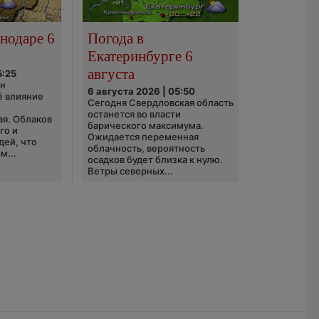
нодаре 6
Погода в
Екатеринбурге 6
августа
5:25
он
6 августа 2026 | 05:50
ё влияние
Сегодня Свердловская область
ю
останется во власти
ая. Облаков
барического максимума.
го и
Ожидается переменная
дей, что
облачность, вероятность
м...
осадков будет близка к нулю.
Ветры северных...