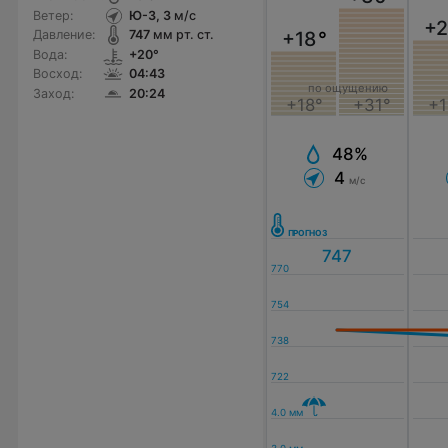
Ветер:
Ю-З, 3
м/с
+2
+18
°
Давление:
747
мм рт. ст.
Вода:
+20°
Восход:
04:43
по ощущению
Заход:
20:24
+18°
+31°
+1
48%
4
м/с