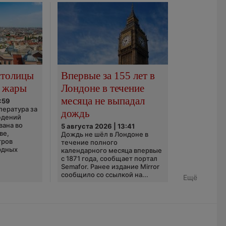
столицы
Впервые за 155 лет в
 жары
Лондоне в течение
месяца не выпадал
:59
пература за
дождь
юдений
вана во
5 августа 2026 | 13:41
ве,
Дождь не шёл в Лондоне в
тров
течение полного
рдных
календарного месяца впервые
с 1871 года, сообщает портал
Semafor. Ранее издание Mirror
сообщило со ссылкой на...
Ещё