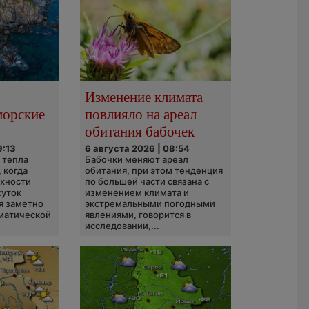
Изменение климата
морские
повлияло на ареал
обитания бабочек
9:13
6 августа 2026 | 08:54
 тепла
Бабочки меняют ареал
 когда
обитания, при этом тенденция
рхности
по большей части связана с
суток
изменением климата и
я заметно
экстремальными погодными
матической
явлениями, говорится в
исследовании,...