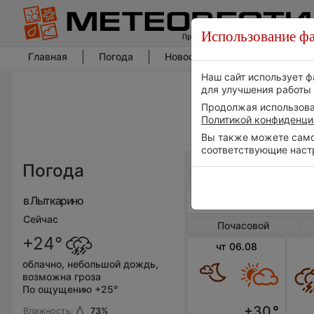
Использование фа
Главная
Погода
Новости погоды
Климат
Наш сайт использует ф
для улучшения работы 
Продолжая использоват
Политикой конфиденци
Вы также можете самос
соответствующие наст
Весь мир
Погода
в Лыткарино
Сейчас
Почасовой
+24°
чт 06.08
облачно, небольшой дождь,
возможна гроза
По ощущению +25°
+30
°
Влажность:
73
%