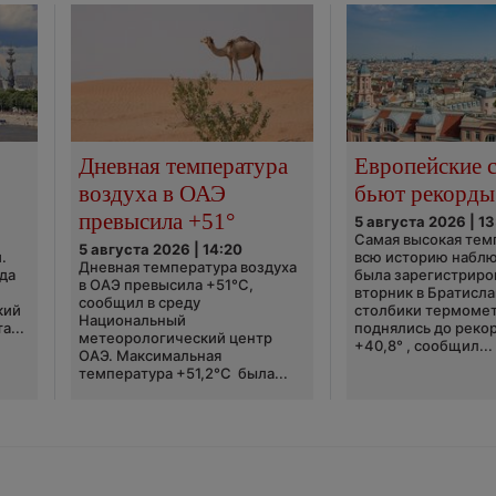
Дневная температура
Европейские 
воздуха в ОАЭ
бьют рекорды
превысила +51°
5 августа 2026 | 13
Самая высокая тем
5 августа 2026 | 14:20
.
всю историю набл
Дневная температура воздуха
да
была зарегистриро
в ОАЭ превысила +51°C,
вторник в Братисла
сообщил в среду
кий
столбики термоме
Национальный
а...
поднялись до реко
метеорологический центр
+40,8° , сообщил...
ОАЭ. Максимальная
температура +51,2°C была...