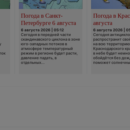
Погода в Санкт-
Погода в Крас
Петербурге 6 августа
августа
6 августа 2026 | 05:12
6 августа 2026 | 0
Сегодня в передней части
Сегодня антицикл
скандинавского циклона в зоне
распространит сво
у
юго-западных потоков в
на всю территори
атмосфере температурный
Краснодарского кр
ток
режим в регионе будет расти,
в небе будет немно
давление падать, в
обойдётся без дож
отдельных...
поможет солнечны