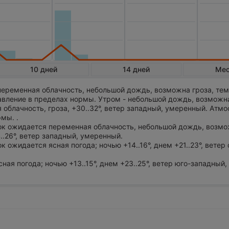
10 дней
14 дней
Ме
еременная облачность, небольшой дождь, возможна гроза, те
давление в пределах нормы. Утром - небольшой дождь, возможна
облачность, гроза, +30..32°, ветер западный, умеренный. Атм
мы. .
ток ожидается переменная облачность, небольшой дождь, возмо
4..26°, ветер западный, умеренный.
ок ожидается ясная погода; ночью +14..16°, днем +21..23°, ветер
сная погода; ночью +13..15°, днем +23..25°, ветер юго-западный,