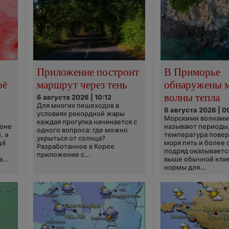
Приложение построит
В Приморье
оё
маршрут через тень
обнаружены 
волны тепла
6 августа 2026 | 10:12
Для многих пешеходов в
6 августа 2026 | 0
условиях рекордной жары
Морскими волнами
каждая прогулка начинается с
ионе
называют периоды,
одного вопроса: где можно
, а
температура пове
укрыться от солнца?
щё
моря пять и более 
Разработанное в Корее
подряд оказываетс
приложение с...
...
выше обычной кли
нормы для...