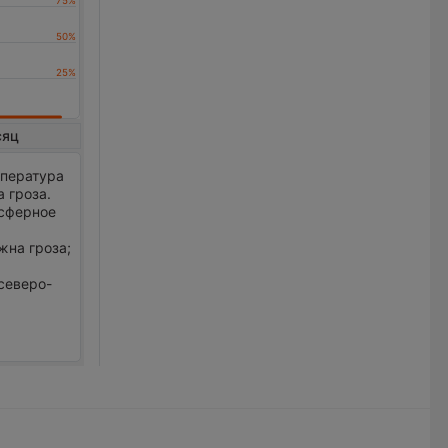
сяц
мпература
 гроза.
осферное
жна гроза;
 северо-