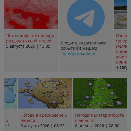
Лето продолжит щедро
Извер
раздавать своё тепло!
суперв
Следите за развитием
5 августа 2026 | 13:35
Йеллоу
событий в нашем
привед
Телеграм-канале
уничт
цивили
4 авгус
Погода в Краснодаре 6
Погода в Екатеринбурге
уста
августа
6 августа
08:12
6 августа 2026 | 08:25
6 августа 2026 | 08:50