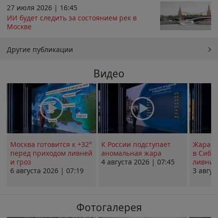
27 июля 2026 | 16:45
ИИ будет следить за состоянием рек в
Москве
Другие публикации
Видео
Москва готовится к +32°
К России подступает
Жара в
перед приходом ливней
аномальная жара
в Сиби
и гроз
4 августа 2026 | 07:45
ливни 
6 августа 2026 | 07:19
3 авгус
Фотогалерея