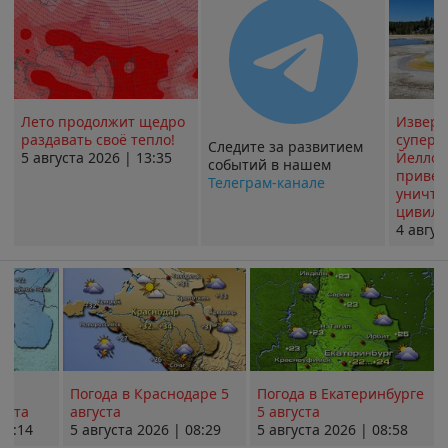
Лето продолжит щедро
Извер
раздавать своё тепло!
суперв
Следите за развитием
5 августа 2026 | 13:35
Йеллоу
событий в нашем
привед
Телеграм-канале
уничт
цивили
4 авгус
Погода в Краснодаре 5
Погода в Екатеринбурге
уста
августа
5 августа
08:14
5 августа 2026 | 08:29
5 августа 2026 | 08:58