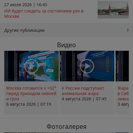
27 июля 2026 | 16:45
ИИ будет следить за состоянием рек в
Москве
Другие публикации
Видео
Москва готовится к +32°
К России подступает
Жара в
перед приходом ливней
аномальная жара
в Сиби
и гроз
4 августа 2026 | 07:45
ливни 
6 августа 2026 | 07:19
3 авгус
Фотогалерея