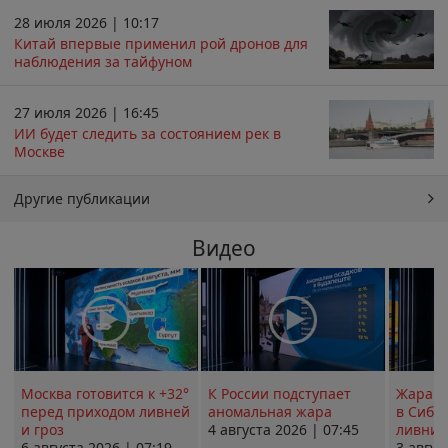
28 июля 2026 | 10:17
Китай впервые применил рой дронов для
наблюдения за тайфуном
27 июля 2026 | 16:45
ИИ будет следить за состоянием рек в
Москве
Другие публикации
Видео
Москва готовится к +32°
К России подступает
Жара в
перед приходом ливней
аномальная жара
в Сиби
и гроз
4 августа 2026 | 07:45
ливни 
6 августа 2026 | 07:19
3 авгус