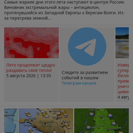
Самые жаркие дни этого лета наступают в центре России.
Виновник экстремальной жары – антициклон,
протянувшийся из Западной Европы к берегам Волги. Из-
за перегрева земной...
Лето продолжит щедро
Извер
раздавать своё тепло!
суперв
Следите за развитием
5 августа 2026 | 13:35
Йеллоу
событий в нашем
привед
Телеграм-канале
уничт
цивили
4 авгус